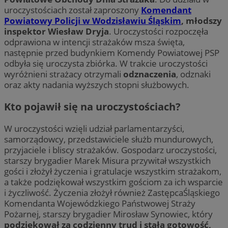
uroczystościach został zaproszony
Komendant
Powiatowy Policji w Wodzisławiu Śląskim
, młodszy
inspektor Wiesław Dryja
. Uroczystości rozpoczęła
odprawiona w intencji strażaków msza święta,
następnie przed budynkiem Komendy Powiatowej PSP
odbyła się uroczysta zbiórka. W trakcie uroczystości
wyróżnieni strażacy otrzymali
odznaczenia
, odznaki
oraz akty nadania wyższych stopni służbowych.
Kto pojawił się na uroczystościach?
W uroczystości wzięli udział parlamentarzyści,
samorządowcy, przedstawiciele służb mundurowych,
przyjaciele i bliscy strażaków. Gospodarz uroczystości,
starszy brygadier Marek Misura przywitał wszystkich
gości i złożył życzenia i gratulacje wszystkim strażakom,
a także podziękował wszystkim gościom za ich wsparcie
i życzliwość. Życzenia złożył również ZastępcaŚląskiego
Komendanta Wojewódzkiego Państwowej Straży
Pożarnej, starszy brygadier Mirosław Synowiec, który
podziękował za codzienny trud i stałą gotowość,