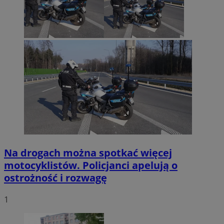
Na drogach można spotkać więcej
motocyklistów. Policjanci apelują o
ostrożność i rozwagę
1