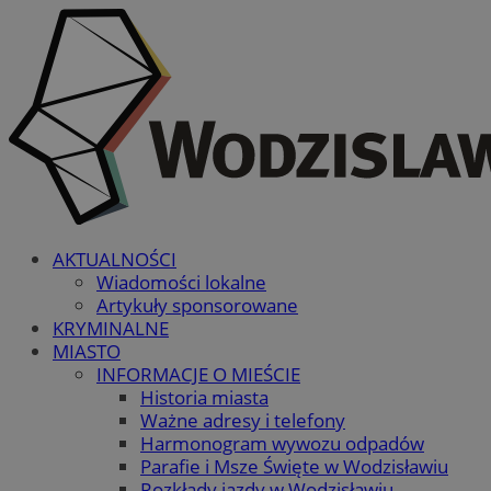
AKTUALNOŚCI
Wiadomości lokalne
Artykuły sponsorowane
KRYMINALNE
MIASTO
INFORMACJE O MIEŚCIE
Historia miasta
Ważne adresy i telefony
Harmonogram wywozu odpadów
Parafie i Msze Święte w Wodzisławiu
Rozkłady jazdy w Wodzisławiu