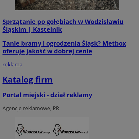
Sprzątanie po gołębiach w Wodzisławiu
Śląskim | Kastelnik
Tanie bramy i ogrodzenia Śląsk? Metbox
oferuje jakość w dobrej cenie
reklama
Katalog firm
CookieScriptConsent
4 tygodni
CookieScript
Portal miejski - dział reklamy
wodzislaw.com.pl
Agencje reklamowe, PR