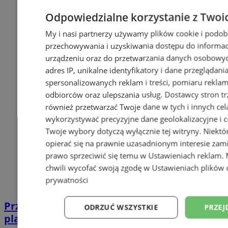
Odpowiedzialne korzystanie z Twoi
My i nasi partnerzy używamy plików cookie i podob
przechowywania i uzyskiwania dostępu do informac
urządzeniu oraz do przetwarzania danych osobowych
adres IP, unikalne identyfikatory i dane przeglądani
spersonalizowanych reklam i treści, pomiaru reklam i
odbiorców oraz ulepszania usług.
Dostawcy stron tr
również przetwarzać Twoje dane w tych i innych cel
wykorzystywać precyzyjne dane geolokalizacyjne i c
Twoje wybory dotyczą wyłącznie tej witryny. Niekt
opierać się na prawnie uzasadnionym interesie zami
prawo sprzeciwić się temu w
Ustawieniach reklam
.
chwili wycofać swoją zgodę w
Ustawieniach plików 
prywatności
Przyszłość Wodzisławia Śląskiego:
ODRZUĆ WSZYSTKIE
PRZEJ
planowane inwestycje na 2025 rok