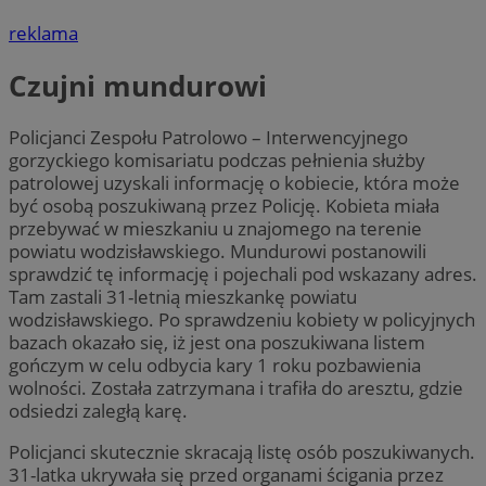
reklama
Czujni mundurowi
Policjanci Zespołu Patrolowo – Interwencyjnego
gorzyckiego komisariatu podczas pełnienia służby
patrolowej uzyskali informację o kobiecie, która może
być osobą poszukiwaną przez Policję. Kobieta miała
przebywać w mieszkaniu u znajomego na terenie
powiatu wodzisławskiego. Mundurowi postanowili
sprawdzić tę informację i pojechali pod wskazany adres.
Tam zastali 31-letnią mieszkankę powiatu
wodzisławskiego. Po sprawdzeniu kobiety w policyjnych
bazach okazało się, iż jest ona poszukiwana listem
gończym w celu odbycia kary 1 roku pozbawienia
wolności. Została zatrzymana i trafiła do aresztu, gdzie
odsiedzi zaległą karę.
Policjanci skutecznie skracają listę osób poszukiwanych.
31-latka ukrywała się przed organami ścigania przez