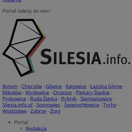
Portal należy do sieci
VISITOR_PRIVACY_METADATA
5 miesi
YouTube
tygod
.youtube.com
Bytom
-
Chorzów
-
Gliwice
-
Katowice
-
Łaziska Górne
-
Mikołów
-
Mysłowice
-
Orzesze
-
Piekary Śląskie
-
Pyskowice
-
Ruda Śląska
-
Rybnik
-
Siemianowice
-
Silesia.info.pl
-
Sosnowiec
-
Świętochłowice
-
Tychy
-
Wodzisław
-
Zabrze
-
Żory
Portal
suid
1 r
Simplifi Holdings
Redakcja
Inc.