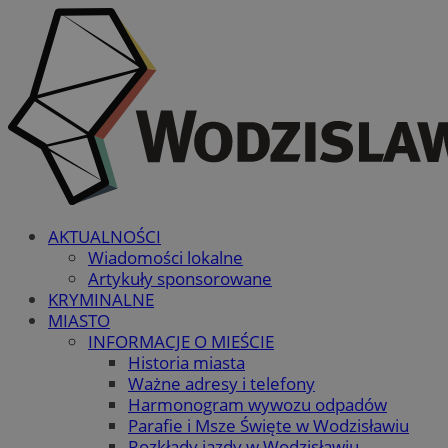
AKTUALNOŚCI
Wiadomości lokalne
Artykuły sponsorowane
KRYMINALNE
MIASTO
INFORMACJE O MIEŚCIE
Historia miasta
Ważne adresy i telefony
Harmonogram wywozu odpadów
Parafie i Msze Święte w Wodzisławiu
Rozkłady jazdy w Wodzisławiu