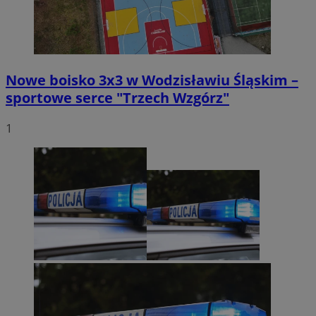
Nowe boisko 3x3 w Wodzisławiu Śląskim –
sportowe serce "Trzech Wzgórz"
1