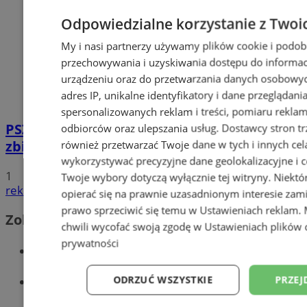
Odpowiedzialne korzystanie z Twoi
My i nasi partnerzy używamy plików cookie i podob
przechowywania i uzyskiwania dostępu do informac
urządzeniu oraz do przetwarzania danych osobowych
adres IP, unikalne identyfikatory i dane przeglądani
spersonalizowanych reklam i treści, pomiaru reklam i
PSZOK w Wodzisławiu: selektywne
odbiorców oraz ulepszania usług.
Dostawcy stron tr
zbieranie odpadów tekstylnych w gminach
również przetwarzać Twoje dane w tych i innych cel
wykorzystywać precyzyjne dane geolokalizacyjne i c
1
Twoje wybory dotyczą wyłącznie tej witryny. Niekt
reklama
opierać się na prawnie uzasadnionym interesie zami
prawo sprzeciwić się temu w
Ustawieniach reklam
.
Zobacz również
chwili wycofać swoją zgodę w
Ustawieniach plików 
prywatności
Wiadomości kryminalne w Wodzisławiu
Wiadomości lokalne
ODRZUĆ WSZYSTKIE
PRZEJ