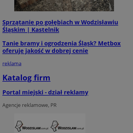
__Secure-ROLLOUT_TOKEN
.youtube.com
5 miesi
tygod
Sprzątanie po gołębiach w Wodzisławiu
Śląskim | Kastelnik
Tanie bramy i ogrodzenia Śląsk? Metbox
oferuje jakość w dobrej cenie
reklama
Katalog firm
Portal miejski - dział reklamy
Agencje reklamowe, PR
CookieScriptConsent
4 tygodni
CookieScript
wodzislaw.com.pl