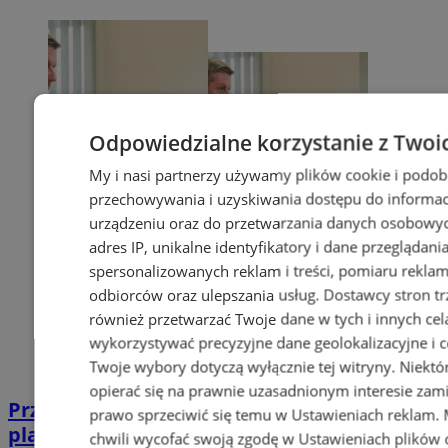
Odpowiedzialne korzystanie z Twoi
My i nasi partnerzy używamy plików cookie i podob
przechowywania i uzyskiwania dostępu do informac
urządzeniu oraz do przetwarzania danych osobowych
adres IP, unikalne identyfikatory i dane przeglądani
spersonalizowanych reklam i treści, pomiaru reklam i
odbiorców oraz ulepszania usług.
Dostawcy stron tr
również przetwarzać Twoje dane w tych i innych cel
wykorzystywać precyzyjne dane geolokalizacyjne i c
Twoje wybory dotyczą wyłącznie tej witryny. Niekt
opierać się na prawnie uzasadnionym interesie zami
Przyszłość Wodzisławia Śląskiego:
prawo sprzeciwić się temu w
Ustawieniach reklam
.
planowane inwestycje na 2025 rok
chwili wycofać swoją zgodę w
Ustawieniach plików 