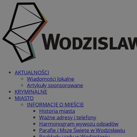
AKTUALNOŚCI
Wiadomości lokalne
Artykuły sponsorowane
KRYMINALNE
MIASTO
INFORMACJE O MIEŚCIE
Historia miasta
Ważne adresy i telefony
Harmonogram wywozu odpadów
Parafie i Msze Święte w Wodzisławiu
Rozkłady jazdy w Wodzisławiu