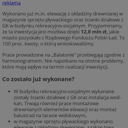
reklama
Wykonano już m.in. elewację z okładziny drewnianej w
magazynie sprzętu pływackiego oraz ścianki działowe z
GK w budynku rekreacyjno-socjalnym. Przypominamy,
że ta inwestycja jest możliwa dzięki
12,8 mln zł,
jakie
miasto pozyskało z Rządowego Funduszu Polski Ład. To
100 proc. kwoty, o którą wnioskowaliśmy.
Prace prowadzone na „Balatonie” przebiegają zgodnie z
harmonogramem. Nie napotkano na istotne problemy,
które mają wpływ na termin realizacji inwestycji.
Co zostało już wykonane?
W budynku rekreacyjno-socjalnym wykonane
zostały ścianki działowe z GK oraz instalacja wod-
kan. Trwają również prace montażowe
drewnianych elementów elewacji oraz montaż
balustrad na tarasie widokowym,
w magazynie sprzętu pływackiego wykonano
elewację z okładziny drewnianej, a także trwa