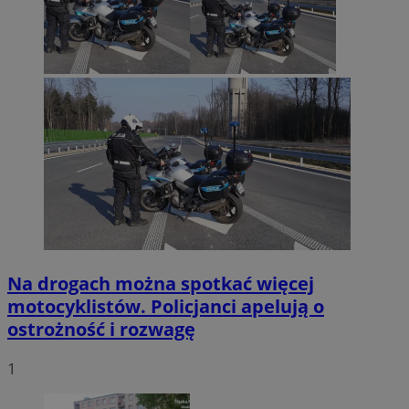
Na drogach można spotkać więcej
motocyklistów. Policjanci apelują o
ostrożność i rozwagę
1