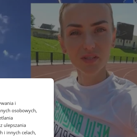
ywania i
danych osobowych,
etlania
az ulepszania
 i innych celach,