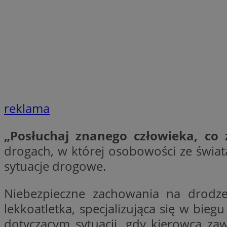
QeSessID
SessID
MvSessID
INGRESSCOOKIE
euds
reklama
__cf_bm
„Posłuchaj znanego człowieka, co 
drogach, w której osobowości ze świat
li_gc
sytuacje drogowe.
Niebezpieczne zachowania na drod
__Secure-ROLLOU
lekkoatletka, specjalizująca się w bi
dotyczącym sytuacji, gdy kierowca za