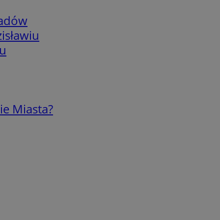
adów
isławiu
iu
ie Miasta?