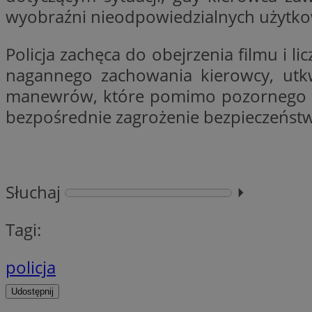
wyobraźni nieodpowiedzialnych użytk
Policja zachęca do obejrzenia filmu i l
CookieScriptConse
nagannego zachowania kierowcy, utkw
manewrów, które pomimo pozornego prz
VISITOR_PRIVACY_
bezpośrednie zagrożenie bezpieczeńst
Słuchaj
⏵︎
suid
Tagi:
policja
Nazwa
Pro
Nazwa
Nazwa
Do
Udostępnij
Nazwa
ustat_bzgfew1atv22
sa-user-id
google_push
.bi