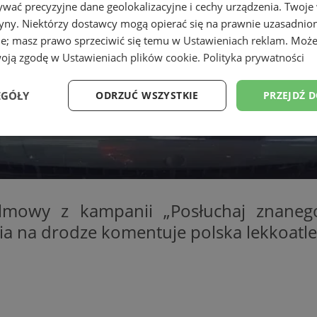
wać precyzyjne dane geolokalizacyjne i cechy urządzenia. Twoje
tryny. Niektórzy dostawcy mogą opierać się na prawnie uzasadnio
ie; masz prawo sprzeciwić się temu w
Ustawieniach reklam
. Może
woją zgodę w
Ustawieniach plików cookie
.
Polityka prywatności
EGÓŁY
ODRZUĆ WSZYSTKIE
PRZEJDŹ 
Wydajność
Targetowanie
Funkcjonalność
Ni
ilmowy z kampanii „Posłuchaj znaneg
a na drodze komentuje polska lekkoatlet
ezbędne
Wydajność
Targetowanie
Funkcjonalność
Niesklasyfikow
ie umożliwiają korzystanie z podstawowych funkcji strony internetowej, takich jak log
Bez niezbędnych plików cookie nie można prawidłowo korzystać ze strony internetowe
Okres
Provider
/
Domena
Opis
przechowywania