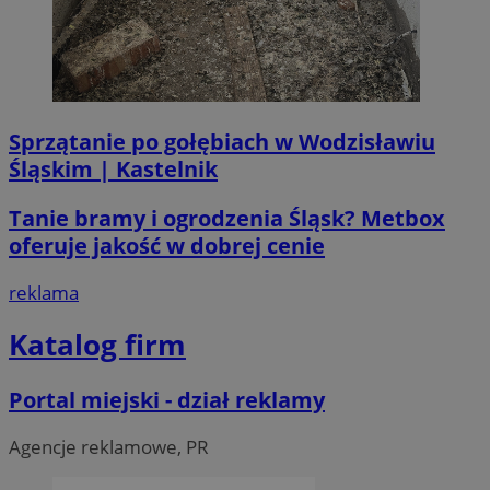
li_gc
5 miesi
LinkedIn
tygod
Corporation
.linkedin.com
Sprzątanie po gołębiach w Wodzisławiu
__Secure-ROLLOUT_TOKEN
.youtube.com
5 miesi
Śląskim | Kastelnik
tygod
Tanie bramy i ogrodzenia Śląsk? Metbox
oferuje jakość w dobrej cenie
reklama
Katalog firm
Portal miejski - dział reklamy
Agencje reklamowe, PR