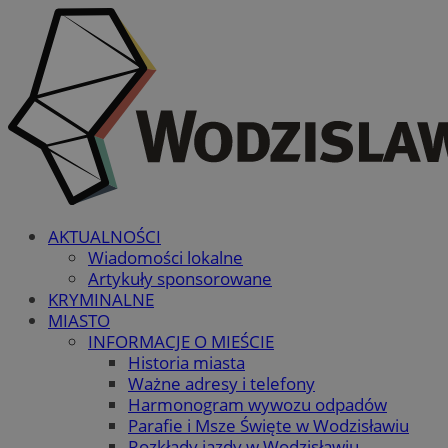
AKTUALNOŚCI
Wiadomości lokalne
Artykuły sponsorowane
KRYMINALNE
MIASTO
INFORMACJE O MIEŚCIE
Historia miasta
Ważne adresy i telefony
Harmonogram wywozu odpadów
Parafie i Msze Święte w Wodzisławiu
Rozkłady jazdy w Wodzisławiu