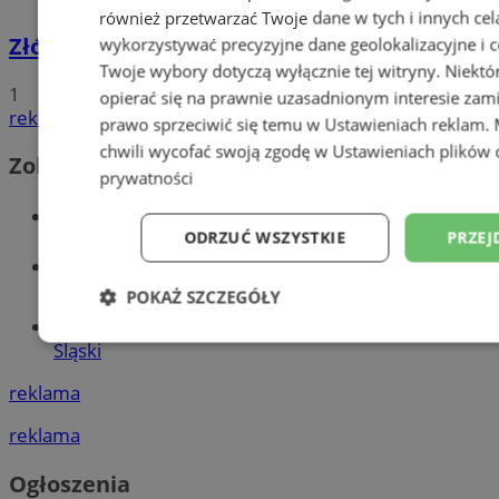
również przetwarzać Twoje dane w tych i innych cel
Złóż wniosek o dodatek węglowy
wykorzystywać precyzyjne dane geolokalizacyjne i c
Twoje wybory dotyczą wyłącznie tej witryny. Niekt
1
opierać się na prawnie uzasadnionym interesie zami
reklama
prawo sprzeciwić się temu w
Ustawieniach reklam
.
chwili wycofać swoją zgodę w
Ustawieniach plików 
Zobacz również
prywatności
Wiadomości kryminalne w Wodzisławiu
ODRZUĆ WSZYSTKIE
PRZEJ
Wiadomości lokalne
POKAŻ SZCZEGÓŁY
Tworzenie stron www - Wodzisław
Niezbędne
Wydajność
Targetowani
Śląski
reklama
Niesklasyfikowane
reklama
Ogłoszenia