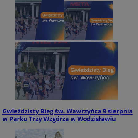
Gwieździsty Bieg św. Wawrzyńca 9 sierpnia
w Parku Trzy Wzgórza w Wodzisławiu