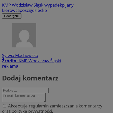
KMP Wodzisław Śląski
wypadek
pijany
kierowca
pościg
dziecko
Udostępnij
Sylwia Machowska
Źródło:
KMP Wodzisław Śląski
reklama
Dodaj komentarz
Akceptuję regulamin zamieszczania komentarzy
oraz politykę prywatności.