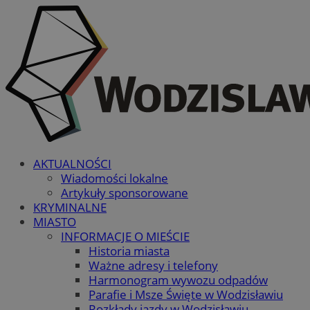
AKTUALNOŚCI
Wiadomości lokalne
Artykuły sponsorowane
KRYMINALNE
MIASTO
INFORMACJE O MIEŚCIE
Historia miasta
Ważne adresy i telefony
Harmonogram wywozu odpadów
Parafie i Msze Święte w Wodzisławiu
Rozkłady jazdy w Wodzisławiu