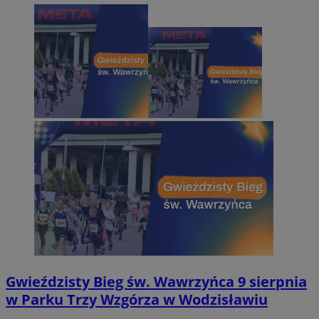
Gwieździsty Bieg św. Wawrzyńca 9 sierpnia
w Parku Trzy Wzgórza w Wodzisławiu