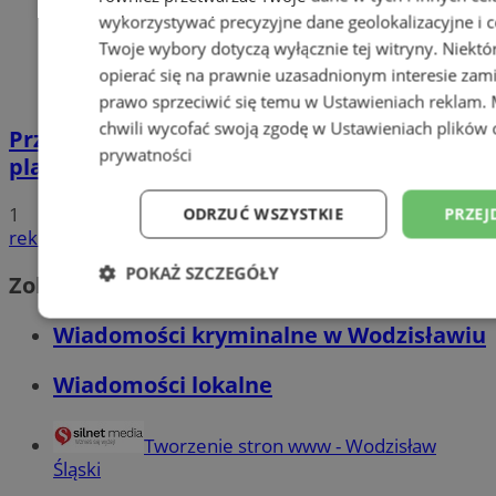
wykorzystywać precyzyjne dane geolokalizacyjne i c
Twoje wybory dotyczą wyłącznie tej witryny. Niekt
opierać się na prawnie uzasadnionym interesie zami
prawo sprzeciwić się temu w
Ustawieniach reklam
.
chwili wycofać swoją zgodę w
Ustawieniach plików 
Przyszłość Wodzisławia Śląskiego:
prywatności
planowane inwestycje na 2025 rok
1
ODRZUĆ WSZYSTKIE
PRZEJ
reklama
POKAŻ SZCZEGÓŁY
Zobacz również
Niezbędne
Wydajność
Targetowani
Wiadomości kryminalne w Wodzisławiu
Wiadomości lokalne
Niesklasyfikowane
Tworzenie stron www - Wodzisław
Śląski