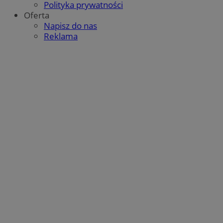
Polityka prywatności
.contextweb.com
ustat_uai24kaxgd3k21im3qq40w7qniaw5i
.ustat.info
Oferta
ustat_rwjcp6gvtp7g6jx2xqq3hgetg22z3v
.ustat.info
Napisz do nas
Reklama
ustat_nq9fkmluithvqrXcw4jc27sz5lww0h
.ustat.info
__mguid_
.admaster.cc
_tracker
.travelaudience.com
1 rok 1 miesi
_fbp
2 miesiące 4
Meta Platform Inc.
tygodnie
.wodzislaw.com.pl
__eoi
.wodzislaw.com.pl
5 miesięcy 4
tygodnie
__mguid_
.mediago.io
tuuid_lu
.bidswitch.net
1 rok