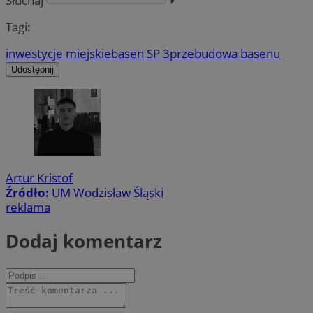
Słuchaj
⏵︎
Tagi:
inwestycje miejskie
basen SP 3
przebudowa basenu
Udostępnij
Artur Kristof
Źródło:
UM Wodzisław Śląski
reklama
Dodaj komentarz