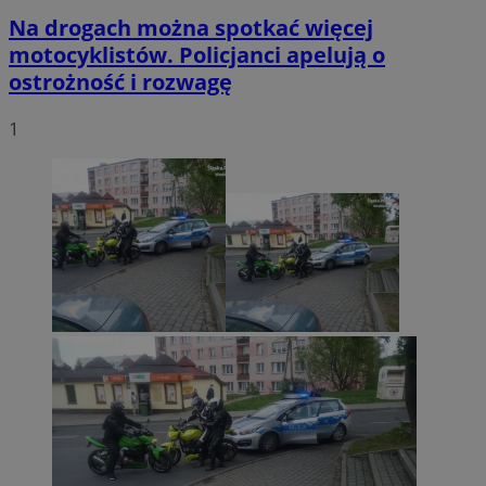
Na drogach można spotkać więcej
motocyklistów. Policjanci apelują o
ostrożność i rozwagę
1