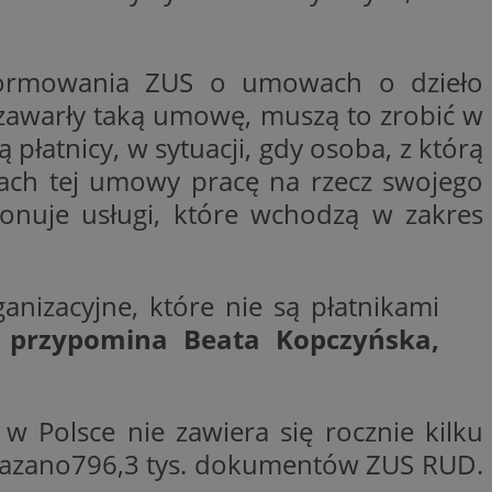
ctwem bezpiecznych
 tym samym
nych danych.
nformowania ZUS o umowach o dzieło
rzez usługę Cookie-
preferencji
e zawarły taką umowę, muszą to zrobić w
 na pliki cookie.
ookie Cookie-
płatnicy, w sytuacji, gdy osoba, z którą
nformacje o zgodzie
ach tej umowy pracę na rzecz swojego
ncjach dotyczących
ia z witryny.
onuje usługi, które wchodzą w zakres
olityki prywatności
ich przestrzeganie
temu użytkownik nie
woich preferencji,
 z regulacjami
nizacyjne, które nie są płatnikami
 identyfikatora
–
przypomina Beata Kopczyńska,
Polsce nie zawiera się rocznie kilku
ekazano796,3 tys. dokumentów ZUS RUD.
 i przechowywania
ia interakcji