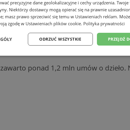
wać precyzyjne dane geolokalizacyjne i cechy urządzenia. Twoje
tryny. Niektórzy dostawcy mogą opierać się na prawnie uzasadnio
ie; masz prawo sprzeciwić się temu w
Ustawieniach reklam
. Może
woją zgodę w
Ustawieniach plików cookie
.
Polityka prywatności
EGÓŁY
ODRZUĆ WSZYSTKIE
PRZEJDŹ 
Wydajność
Targetowanie
Funkcjonalność
Ni
 zawarto ponad 1,2 mln umów o dzieło. N
ezbędne
Wydajność
Targetowanie
Funkcjonalność
Niesklasyfikow
ie umożliwiają korzystanie z podstawowych funkcji strony internetowej, takich jak log
Bez niezbędnych plików cookie nie można prawidłowo korzystać ze strony internetowe
Okres
Provider
/
Domena
Opis
przechowywania