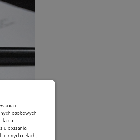
ywania i
danych osobowych,
etlania
az ulepszania
 i innych celach,