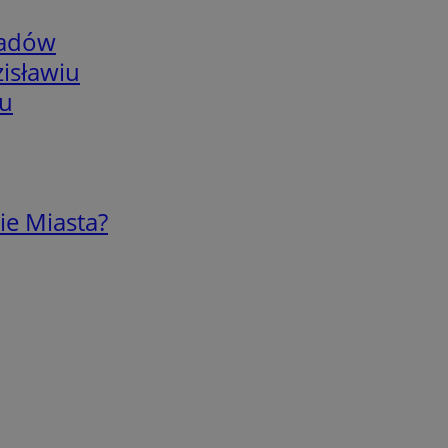
adów
isławiu
iu
ie Miasta?