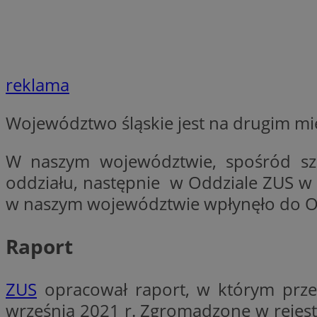
QeSessID
SessID
MvSessID
INGRESSCOOKIE
reklama
Województwo śląskie jest na drugim mi
euds
W naszym województwie, spośród sz
__cf_bm
oddziału, następnie w Oddziale ZUS w Z
w naszym województwie wpłynęło do O
li_gc
Raport
__Secure-ROLLOU
ZUS
opracował raport, w którym prz
września 2021 r. Zgromadzone w rejest