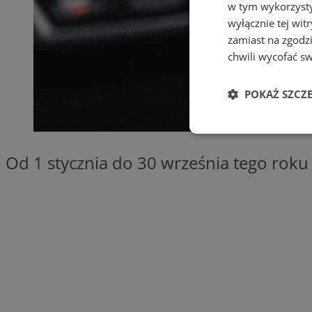
w tym wykorzysty
wyłącznie tej wi
zamiast na zgodz
chwili wycofać s
POKAŻ SZCZ
Niezbędne
Od 1 stycznia do 30 września tego roku
Ni
Niezbędne pliki cook
zarządzanie kontem. 
Nazwa