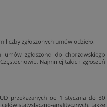
entyfikator sesji.
entyfikator sesji.
entyfikator sesji.
erów obsługuje
ekście
lu optymalizacji
m liczby zgłoszonych umów odzieło.
 do przechowywania
niu do usług
e, czy użytkownik
enia lub reklamy.
ch umów zgłoszono do chorzowskiego
niania ludzi i
 Częstochowie. Najmniej takich zgłoszeń
trony internetowej,
e ważnych raportów
ryny internetowej.
y gościa na
nych celów
ądzania
ych funkcji oraz
UD przekazanych od 1 stycznia do 30
a dostępu
alnych wersji
elów statystyczno-analitycznych, także
gle. Jest
znacza, że może być