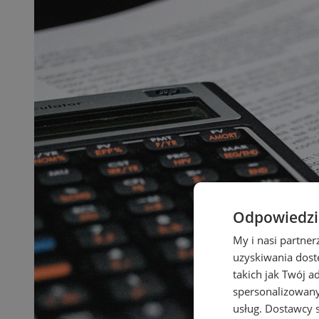
Odpowiedzia
My i nasi partne
uzyskiwania dost
takich jak Twój a
spersonalizowanyc
usług.
Dostawcy s