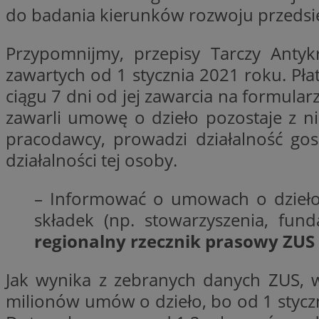
do badania kierunków rozwoju przedsi
Przypomnijmy, przepisy Tarczy Ant
CookieScriptConse
zawartych od 1 stycznia 2021 roku. Pła
ciągu 7 dni od jej zawarcia na formular
VISITOR_PRIVACY_
zawarli umowę o dzieło pozostaje z 
pracodawcy, prowadzi działalność go
działalności tej osoby.
– Informować o umowach o dzieło n
suid
składek (np. stowarzyszenia, fun
regionalny rzecznik prasowy ZUS
Jak wynika z zebranych danych ZUS, 
Nazwa
Pro
Nazwa
Nazwa
milionów umów o dzieło, bo od 1 styc
Do
Nazwa
ustat_bzgfew1atv22
sa-user-id
google_push
.bi