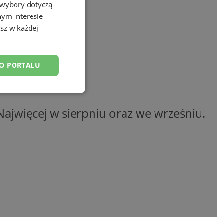
 wybory dotyczą
nym interesie
sz w każdej
DO PORTALU
esklasyfikowane
ajwięcej w sierpniu oraz we wrześniu.
ane
owanie użytkownika i
j.