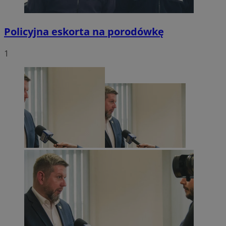
Policyjna eskorta na porodówkę
1