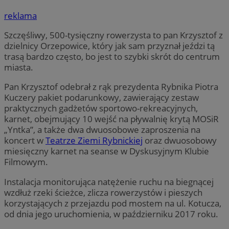
reklama
Szczęśliwy, 500-tysięczny rowerzysta to pan Krzysztof z
dzielnicy Orzepowice, który jak sam przyznał jeździ tą
trasą bardzo często, bo jest to szybki skrót do centrum
miasta.
Pan Krzysztof odebrał z rąk prezydenta Rybnika Piotra
Kuczery pakiet podarunkowy, zawierający zestaw
praktycznych gadżetów sportowo-rekreacyjnych,
karnet, obejmujący 10 wejść na pływalnię krytą MOSiR
„Yntka”, a także dwa dwuosobowe zaproszenia na
koncert w
Teatrze Ziemi Rybnickiej
oraz dwuosobowy
miesięczny karnet na seanse w Dyskusyjnym Klubie
Filmowym.
Instalacja monitorująca natężenie ruchu na biegnącej
wzdłuż rzeki ścieżce, zlicza rowerzystów i pieszych
korzystających z przejazdu pod mostem na ul. Kotucza,
od dnia jego uruchomienia, w październiku 2017 roku.