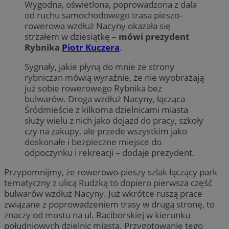
Wygodna, oświetlona, poprowadzona z dala
od ruchu samochodowego trasa pieszo-
rowerowa wzdłuż Nacyny okazała się
strzałem w dziesiątkę –
mówi prezydent
Rybnika
Piotr Kuczera
.
Sygnały, jakie płyną do mnie ze strony
rybniczan mówią wyraźnie, że nie wyobrażają
już sobie rowerowego Rybnika bez
bulwarów. Droga wzdłuż Nacyny, łącząca
Śródmieście z kilkoma dzielnicami miasta
służy wielu z nich jako dojazd do pracy, szkoły
czy na zakupy, ale przede wszystkim jako
doskonałe i bezpieczne miejsce do
odpoczynku i rekreacji – dodaje prezydent.
Przypomnijmy, że rowerowo-pieszy szlak łączący park
tematyczny z ulicą Rudzką to dopiero pierwsza część
bulwarów wzdłuż Nacyny. Już wkrótce ruszą prace
związane z poprowadzeniem trasy w drugą stronę, to
znaczy od mostu na ul. Raciborskiej w kierunku
południowych dzielnic miasta. Przygotowanie tego