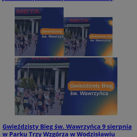
Gwieździsty Bieg św. Wawrzyńca 9 sierpnia
w Parku Trzy Wzgórza w Wodzisławiu