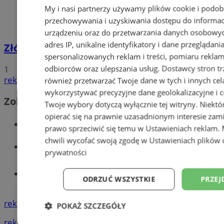
My i nasi partnerzy używamy plików cookie i podob
przechowywania i uzyskiwania dostępu do informac
urządzeniu oraz do przetwarzania danych osobowych
adres IP, unikalne identyfikatory i dane przeglądani
Złóż wniosek o dodatek węglowy
spersonalizowanych reklam i treści, pomiaru reklam i
odbiorców oraz ulepszania usług.
Dostawcy stron tr
1
reklama
również przetwarzać Twoje dane w tych i innych cel
wykorzystywać precyzyjne dane geolokalizacyjne i c
Zobacz również
Twoje wybory dotyczą wyłącznie tej witryny. Niekt
opierać się na prawnie uzasadnionym interesie zami
Wiadomości kryminalne w Wodzisławiu
prawo sprzeciwić się temu w
Ustawieniach reklam
.
chwili wycofać swoją zgodę w
Ustawieniach plików 
Wiadomości lokalne
prywatności
Tworzenie stron www - Wodzisław
ODRZUĆ WSZYSTKIE
PRZEJ
Śląski
reklama
POKAŻ SZCZEGÓŁY
reklama