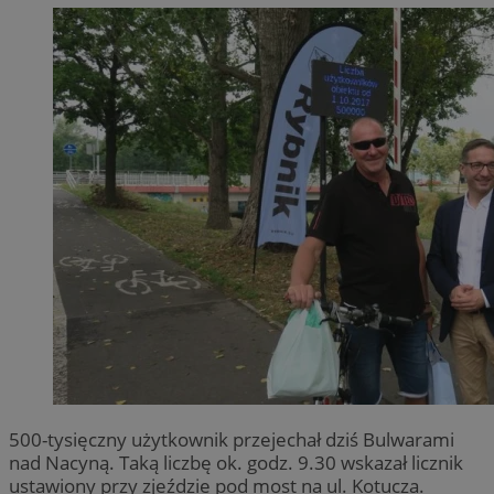
500-tysięczny użytkownik przejechał dziś Bulwarami
nad Nacyną. Taką liczbę ok. godz. 9.30 wskazał licznik
ustawiony przy zjeździe pod most na ul. Kotucza.