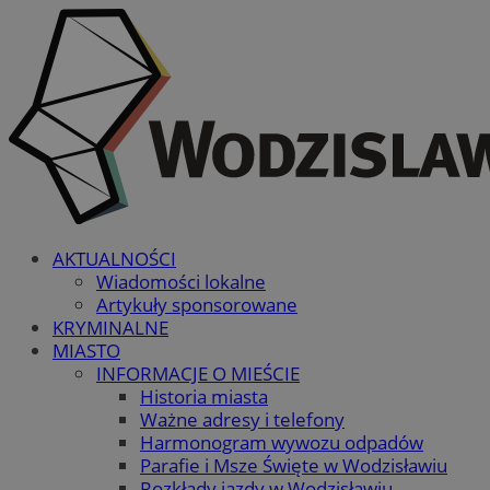
AKTUALNOŚCI
Wiadomości lokalne
Artykuły sponsorowane
KRYMINALNE
MIASTO
INFORMACJE O MIEŚCIE
Historia miasta
Ważne adresy i telefony
Harmonogram wywozu odpadów
Parafie i Msze Święte w Wodzisławiu
Rozkłady jazdy w Wodzisławiu