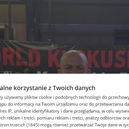
lne korzystanie z Twoich danych
rzy używamy plików cookie i podobnych technologii do przechow
ępu do informacji na Twoim urządzeniu oraz do przetwarzania 
dres IP, unikalne identyfikatory i dane przeglądania, w celu wyświ
h reklam i treści, pomiaru reklam i treści, analizy odbiorców or
tron trzecich (1845)
mogą również przetwarzać Twoje dane w tych