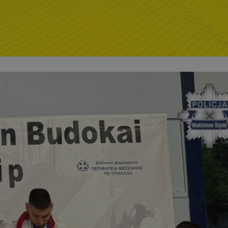
entyfikator sesji.
entyfikator sesji.
entyfikator sesji.
erów obsługuje
ekście
lu optymalizacji
 do przechowywania
niu do usług
e, czy użytkownik
enia lub reklamy.
niania ludzi i
trony internetowej,
e ważnych raportów
ryny internetowej.
y gościa na
nych celów
ądzania
ych funkcji oraz
a dostępu
alnych wersji
gle. Jest
znacza, że może być