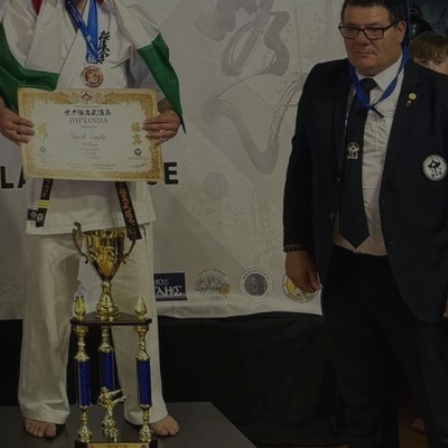
ctwem bezpiecznych
 tym samym
nych danych.
rzez usługę Cookie-
preferencji
 na pliki cookie.
ookie Cookie-
nformacje o zgodzie
ncjach dotyczących
ia z witryny.
olityki prywatności
ich przestrzeganie
temu użytkownik nie
woich preferencji,
 z regulacjami
 identyfikatora
 i przechowywania
ia interakcji