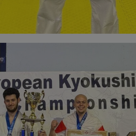
wodzislaw.com.pl
1 rok
Ten plik cookie przechowuje id
wodzislaw.com.pl
1 rok
Ten plik cookie przechowuje id
wodzislaw.com.pl
1 rok
Ten plik cookie przechowuje id
Sesja
Rejestruje, który klaster serw
NGINX Inc.
gościa. Jest to używane w kont
bh.contextweb.com
równoważenia obciążenia w ce
doświadczenia użytkownika.
.rfihub.com
Sesja
Ten plik cookie jest używany
zgody użytkownika w odniesie
śledzenia. Zazwyczaj rejestruj
zdecydował się na usługi śledz
29 minut 55
Ten plik cookie służy do rozróż
Cloudflare Inc.
sekund
botów. Jest to korzystne dla s
.temu.com
ponieważ umożliwia tworzeni
na temat korzystania z jej wit
Google Privacy Policy
5 miesięcy 4
Służy do przechowywania zgod
LinkedIn
tygodnie
używanie plików cookie do in
Corporation
.linkedin.com
T_TOKEN
.youtube.com
5 miesięcy 4
używane przez Google do zarz
tygodnie
wdrażaniem i testowaniem now
usług. Służy do kontrolowani
użytkowników do eksperyment
funkcji w różnych usługach Goo
oznaczone jako "secure", co o