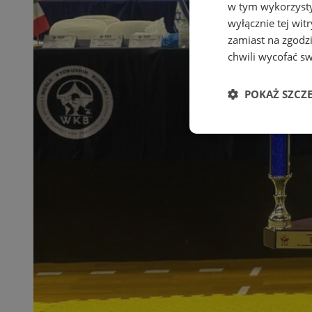
w tym wykorzysty
wyłącznie tej wi
zamiast na zgodz
chwili wycofać s
POKAŻ SZCZ
Niezbędne
Ni
Niezbędne pliki cook
zarządzanie kontem. 
Nazwa