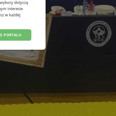
 wybory dotyczą
nym interesie
sz w każdej
DO PORTALU
esklasyfikowane
ane
owanie użytkownika i
j.