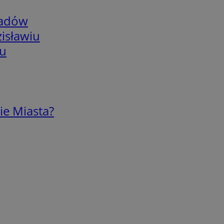
adów
isławiu
iu
ie Miasta?