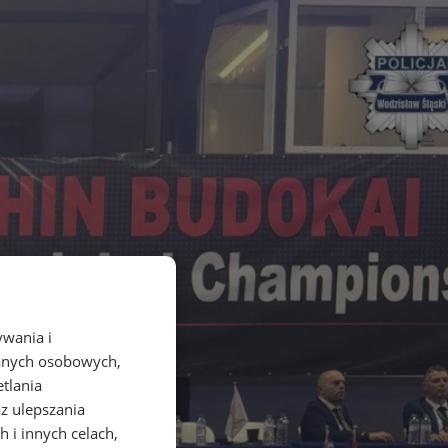
ywania i
danych osobowych,
etlania
az ulepszania
 i innych celach,