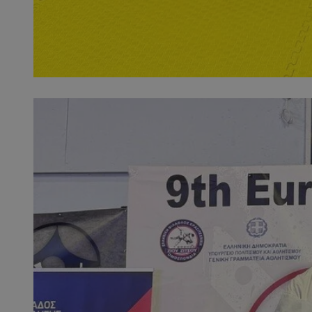
QeSessID
SessID
MvSessID
INGRESSCOOKIE
euds
__cf_bm
li_gc
__Secure-ROLLOU