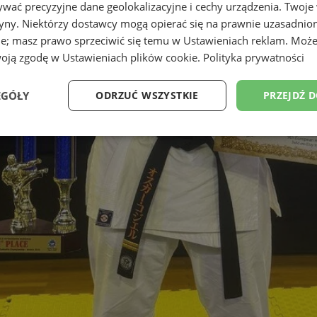
wać precyzyjne dane geolokalizacyjne i cechy urządzenia. Twoje
tryny. Niektórzy dostawcy mogą opierać się na prawnie uzasadnio
ie; masz prawo sprzeciwić się temu w
Ustawieniach reklam
. Może
woją zgodę w
Ustawieniach plików cookie
.
Polityka prywatności
EGÓŁY
ODRZUĆ WSZYSTKIE
PRZEJDŹ 
Wydajność
Targetowanie
Funkcjonalność
Ni
ezbędne
Wydajność
Targetowanie
Funkcjonalność
Niesklasyfikow
ie umożliwiają korzystanie z podstawowych funkcji strony internetowej, takich jak log
Bez niezbędnych plików cookie nie można prawidłowo korzystać ze strony internetowe
Okres
Provider
/
Domena
Opis
przechowywania