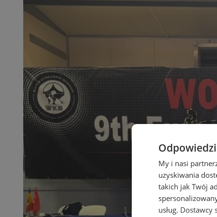
Odpowiedzia
My i nasi partne
uzyskiwania dost
takich jak Twój a
spersonalizowanyc
usług.
Dostawcy s