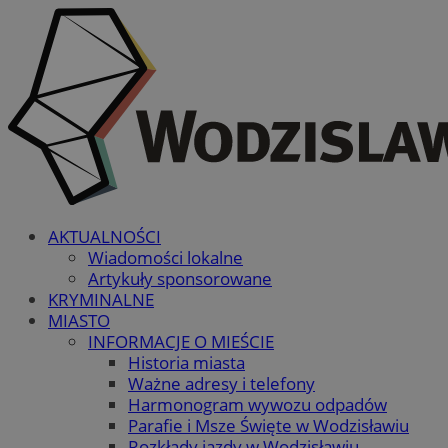
AKTUALNOŚCI
Wiadomości lokalne
Artykuły sponsorowane
KRYMINALNE
MIASTO
INFORMACJE O MIEŚCIE
Historia miasta
Ważne adresy i telefony
Harmonogram wywozu odpadów
Parafie i Msze Święte w Wodzisławiu
Rozkłady jazdy w Wodzisławiu