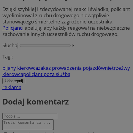
Dzięki szybkiej i zdecydowanej reakcji świadka, policjant
wyeliminował z ruchu drogowego niewątpliwie
stanowiącego śmiertelne zagrożenie uczestnika.
Policjanci
apelują, aby każdy reagował na niebezpieczne
zachowanie innych uczestników ruchu drogowego.
Słuchaj
⏵︎
Tagi:
pijany kierowca
zakaz prowadzenia pojazdów
nietrzeźwy
kierowca
policjant poza służbą
Udostępnij
reklama
Dodaj komentarz