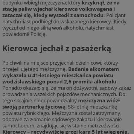
budynku wbiegł mężczyzna, który
krzyknął, że na
stację paliw wjechał kierowca volkswagena i
zataczał się, kiedy wyszedł z samochodu
. Policjant
natychmiast podbiegł do wskazanego kierowcy. Kiedy
wyczuł od niego silną woń alkoholu, natychmiast
powiadomił Policję.
Kierowca jechał z pasażerką
Po chwili na miejsce przyjechali dzielnicowi, którzy
przejęli ujętego mężczyznę.
Badanie alkomatem
wykazało u 41-letniego mieszkańca powiatu
wodzisławskiego ponad 2,6 promila alkoholu.
Ponadto okazało się, że ma on dożywotni, sądowy zakaz
prowadzenia wszelkich pojazdów mechanicznych. Do
tego skrajnie nieodpowiedzialny
mężczyzna wiózł
swoją partnerkę życiową
, 58-letnią mieszkankę
powiatu rybnickiego. Mężczyzna został zatrzymany,
odpowie za złamanie sądowego zakazu i kierowanie
samochodem, znajdując się w stanie nietrzeźwości.
Kierowcy – recydywiście grozi kara 5 lat więzienia.