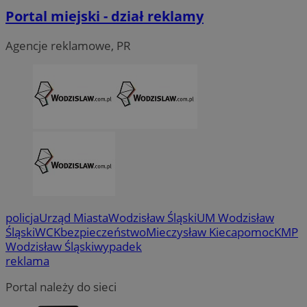
Portal miejski - dział reklamy
Agencje reklamowe, PR
CookieScriptConsent
4 tygodni
CookieScript
wodzislaw.com.pl
policja
Urząd Miasta
Wodzisław Śląski
UM Wodzisław
Śląski
WCK
bezpieczeństwo
Mieczysław Kieca
pomoc
KMP
Wodzisław Śląski
wypadek
reklama
Portal należy do sieci