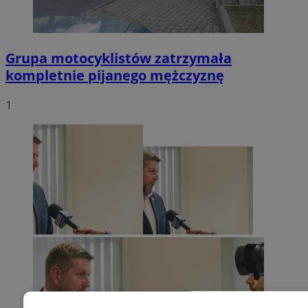
Grupa motocyklistów zatrzymała
kompletnie pijanego mężczyznę
1