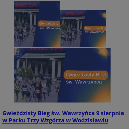
Gwieździsty Bieg św. Wawrzyńca 9 sierpnia
w Parku Trzy Wzgórza w Wodzisławiu