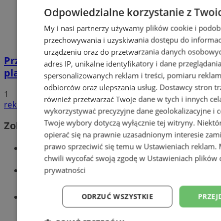
Odpowiedzialne korzystanie z Twoi
My i nasi partnerzy używamy plików cookie i podob
przechowywania i uzyskiwania dostępu do informac
urządzeniu oraz do przetwarzania danych osobowych
Przyszłość Wodzisławia Śląskiego:
adres IP, unikalne identyfikatory i dane przeglądani
planowane inwestycje na 2025 rok
spersonalizowanych reklam i treści, pomiaru reklam i
odbiorców oraz ulepszania usług.
Dostawcy stron tr
1
również przetwarzać Twoje dane w tych i innych cel
reklama
wykorzystywać precyzyjne dane geolokalizacyjne i c
Twoje wybory dotyczą wyłącznie tej witryny. Niekt
Zobacz również
opierać się na prawnie uzasadnionym interesie zami
Wiadomości kryminalne w Wodzisławiu
prawo sprzeciwić się temu w
Ustawieniach reklam
.
chwili wycofać swoją zgodę w
Ustawieniach plików 
Wiadomości lokalne
prywatności
Tworzenie stron www - Wodzisław
ODRZUĆ WSZYSTKIE
PRZEJ
Śląski