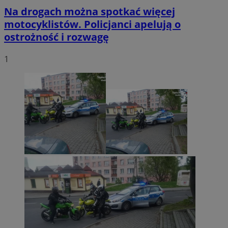
Na drogach można spotkać więcej
motocyklistów. Policjanci apelują o
ostrożność i rozwagę
1