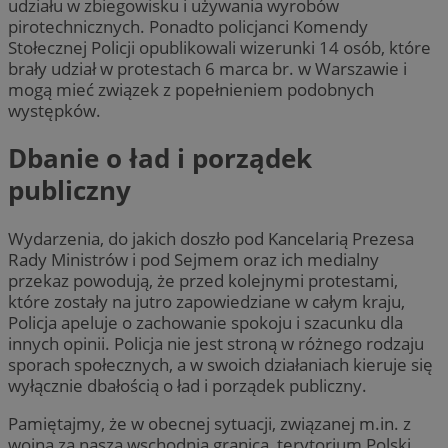
udziału w zbiegowisku i używania wyrobów
pirotechnicznych. Ponadto policjanci Komendy
Stołecznej Policji opublikowali wizerunki 14 osób, które
brały udział w protestach 6 marca br. w Warszawie i
mogą mieć związek z popełnieniem podobnych
występków.
Dbanie o ład i porządek
publiczny
Wydarzenia, do jakich doszło pod Kancelarią Prezesa
Rady Ministrów i pod Sejmem oraz ich medialny
przekaz powodują, że przed kolejnymi protestami,
które zostały na jutro zapowiedziane w całym kraju,
Policja apeluje o zachowanie spokoju i szacunku dla
innych opinii. Policja nie jest stroną w różnego rodzaju
sporach społecznych, a w swoich działaniach kieruje się
wyłącznie dbałością o ład i porządek publiczny.
Pamiętajmy, że w obecnej sytuacji, związanej m.in. z
wojną za naszą wschodnią granicą, terytorium Polski