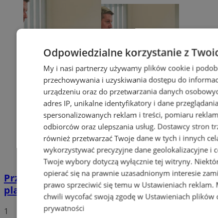
Odpowiedzialne korzystanie z Twoi
My i nasi partnerzy używamy plików cookie i podob
przechowywania i uzyskiwania dostępu do informac
urządzeniu oraz do przetwarzania danych osobowych
adres IP, unikalne identyfikatory i dane przeglądani
spersonalizowanych reklam i treści, pomiaru reklam i
odbiorców oraz ulepszania usług.
Dostawcy stron tr
również przetwarzać Twoje dane w tych i innych cel
wykorzystywać precyzyjne dane geolokalizacyjne i c
Twoje wybory dotyczą wyłącznie tej witryny. Niekt
opierać się na prawnie uzasadnionym interesie zami
Przyszłość Wodzisławia Śląskiego:
prawo sprzeciwić się temu w
Ustawieniach reklam
.
planowane inwestycje na 2025 rok
chwili wycofać swoją zgodę w
Ustawieniach plików 
prywatności
1