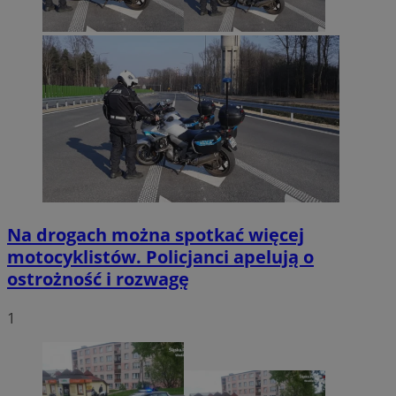
Na drogach można spotkać więcej
motocyklistów. Policjanci apelują o
ostrożność i rozwagę
1