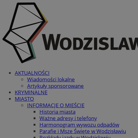
AKTUALNOŚCI
Wiadomości lokalne
Artykuły sponsorowane
KRYMINALNE
MIASTO
INFORMACJE O MIEŚCIE
Historia miasta
Ważne adresy i telefony
Harmonogram wywozu odpadów
Parafie i Msze Święte w Wodzisławiu
Rozkłady jazdy w Wodzisławiu