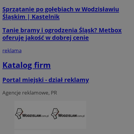
Sprzątanie po gołębiach w Wodzisławiu
Śląskim | Kastelnik
Tanie bramy i ogrodzenia Śląsk? Metbox
oferuje jakość w dobrej cenie
reklama
Katalog firm
Portal miejski - dział reklamy
Agencje reklamowe, PR
CookieScriptConsent
4 tygodni
CookieScript
wodzislaw.com.pl