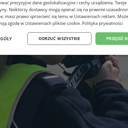
wać precyzyjne dane geolokalizacyjne i cechy urządzenia. Twoje
tryny. Niektórzy dostawcy mogą opierać się na prawnie uzasadnio
ie; masz prawo sprzeciwić się temu w
Ustawieniach reklam
. Może
woją zgodę w
Ustawieniach plików cookie
.
Polityka prywatności
EGÓŁY
ODRZUĆ WSZYSTKIE
PRZEJDŹ 
Wydajność
Targetowanie
Funkcjonalność
Ni
ezbędne
Wydajność
Targetowanie
Funkcjonalność
Niesklasyfikow
ie umożliwiają korzystanie z podstawowych funkcji strony internetowej, takich jak log
Bez niezbędnych plików cookie nie można prawidłowo korzystać ze strony internetowe
Okres
Provider
/
Domena
Opis
przechowywania