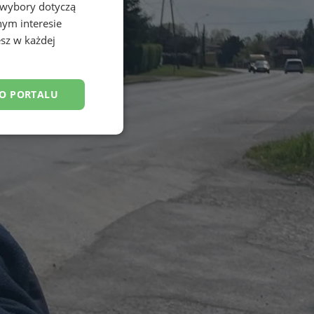
 wybory dotyczą
nym interesie
sz w każdej
DO PORTALU
esklasyfikowane
ane
owanie użytkownika i
j.