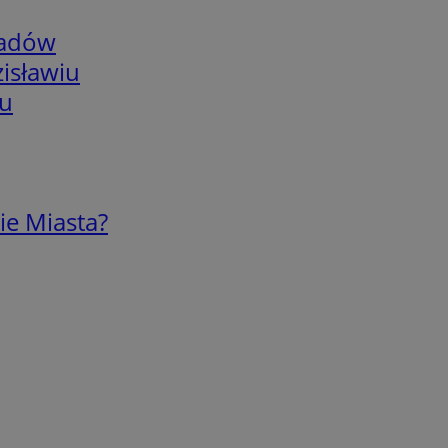
adów
isławiu
iu
ie Miasta?