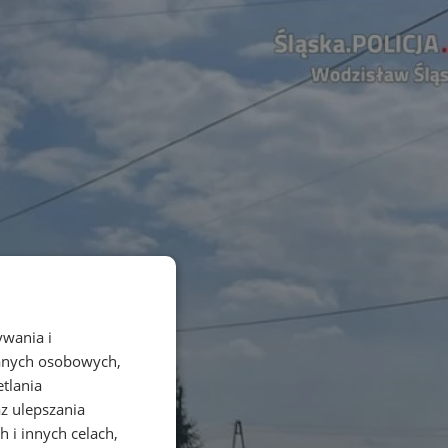
ywania i
danych osobowych,
etlania
az ulepszania
 i innych celach,