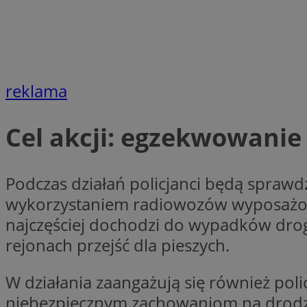
CookieScriptConse
reklama
VISITOR_PRIVACY_
Cel akcji: egzekwowanie
Podczas działań policjanci będą sprawdz
wykorzystaniem radiowozów wyposażony
suid
najczęściej dochodzi do wypadków drog
rejonach przejść dla pieszych.
Nazwa
Pro
W działania zaangażują się również pol
Nazwa
Nazwa
Do
Nazwa
ustat_bzgfew1atv22
niebezpiecznym zachowaniom na drodze
sa-user-id
google_push
.bi