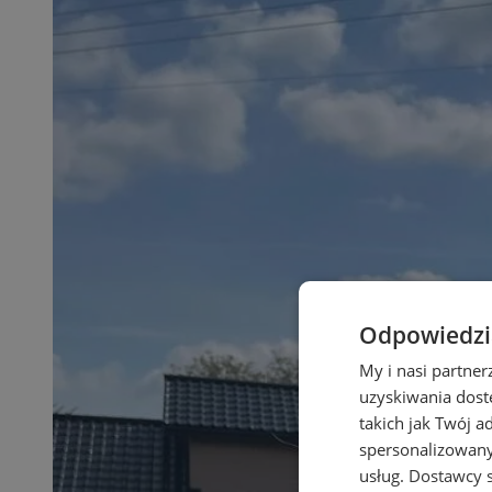
Odpowiedzia
My i nasi partne
uzyskiwania dost
takich jak Twój a
spersonalizowanyc
usług.
Dostawcy s