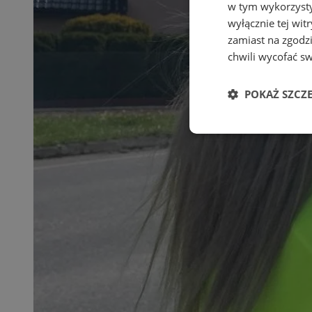
w tym wykorzysty
wyłącznie tej wi
zamiast na zgodz
chwili wycofać s
POKAŻ SZCZ
Niezbędne
Ni
Niezbędne pliki cook
zarządzanie kontem. 
Nazwa