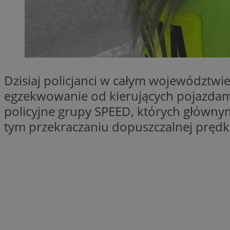
QeSessID
SessID
MvSessID
INGRESSCOOKIE
Dzisiaj policjanci w całym województwi
euds
egzekwowanie od kierujących pojazdami 
policyjne grupy SPEED, których główny
tym przekraczaniu dopuszczalnej prędk
__cf_bm
li_gc
__Secure-ROLLOU