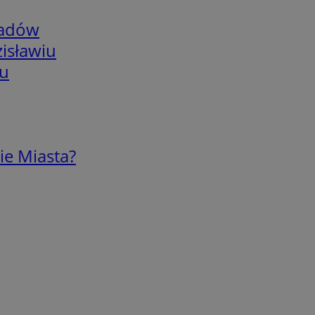
adów
isławiu
iu
ie Miasta?