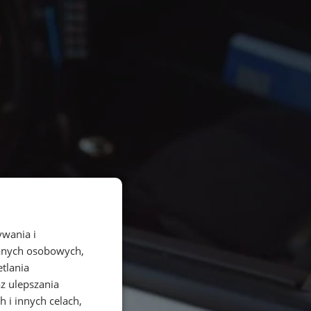
ywania i
danych osobowych,
etlania
az ulepszania
 i innych celach,