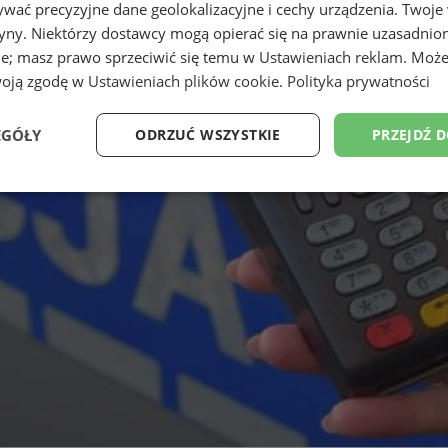
wać precyzyjne dane geolokalizacyjne i cechy urządzenia. Twoje
tryny. Niektórzy dostawcy mogą opierać się na prawnie uzasadnio
ie; masz prawo sprzeciwić się temu w
Ustawieniach reklam
. Może
woją zgodę w
Ustawieniach plików cookie
.
Polityka prywatności
EGÓŁY
ODRZUĆ WSZYSTKIE
PRZEJDŹ 
Wydajność
Targetowanie
Funkcjonalność
Ni
ezbędne
Wydajność
Targetowanie
Funkcjonalność
Niesklasyfikow
ie umożliwiają korzystanie z podstawowych funkcji strony internetowej, takich jak log
Bez niezbędnych plików cookie nie można prawidłowo korzystać ze strony internetowe
Okres
Provider
/
Domena
Opis
przechowywania