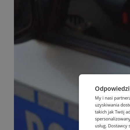
Odpowiedzia
My i nasi partne
uzyskiwania dost
takich jak Twój a
spersonalizowanyc
usług.
Dostawcy s