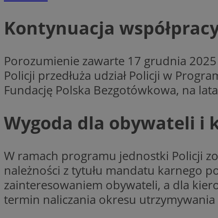
Kontynuacja współpracy
CookieScriptConse
Porozumienie zawarte 17 grudnia 202
Policji przedłuża udział Policji w Pro
VISITOR_PRIVACY_
Fundację Polska Bezgotówkowa, na lata
Wygoda dla obywateli i
suid
W ramach programu jednostki Policji z
należności z tytułu mandatu karnego p
zainteresowaniem obywateli, a dla ki
Nazwa
termin naliczania okresu utrzymywania 
Pro
Nazwa
Nazwa
Do
Nazwa
ustat_bzgfew1atv22
sa-user-id
google_push
.bi