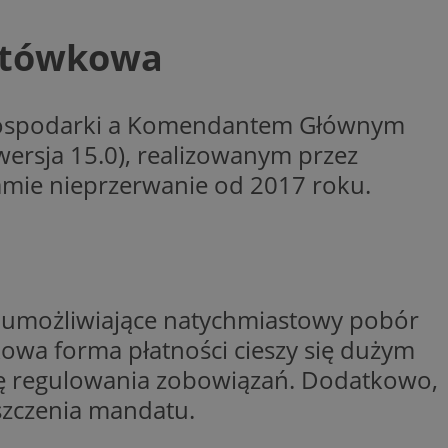
ctwem bezpiecznych
 tym samym
nych danych.
gotówkowa
rzez usługę Cookie-
preferencji
 na pliki cookie.
ookie Cookie-
 Gospodarki a Komendantem Głównym
wersja 15.0), realizowanym przez
nformacje o zgodzie
ncjach dotyczących
amie nieprzerwanie od 2017 roku.
ia z witryny.
olityki prywatności
ich przestrzeganie
temu użytkownik nie
woich preferencji,
 z regulacjami
 identyfikatora
, umożliwiające natychmiastowy pobór
owa forma płatności cieszy się dużym
dę regulowania zobowiązań. Dodatkowo,
szczenia mandatu.
 i przechowywania
ia interakcji