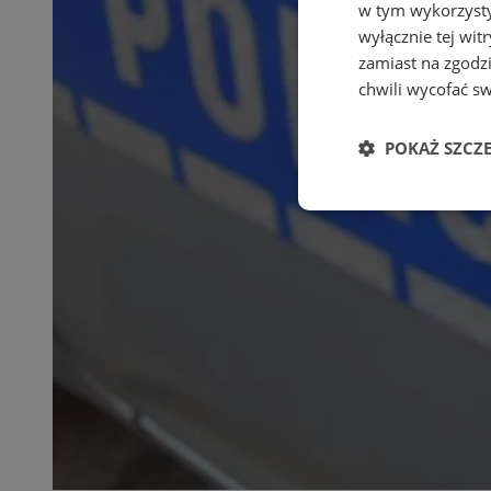
w tym wykorzysty
wyłącznie tej wi
zamiast na zgodz
chwili wycofać s
POKAŻ SZCZ
Niezbędne
Ni
Niezbędne pliki cook
zarządzanie kontem. 
Nazwa