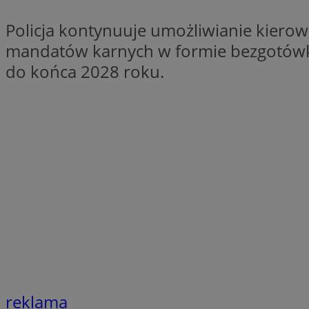
QeSessID
Policja kontynuuje umożliwianie kier
SessID
mandatów karnych w formie bezgotówk
MvSessID
do końca 2028 roku.
INGRESSCOOKIE
euds
__cf_bm
li_gc
__Secure-ROLLOU
reklama