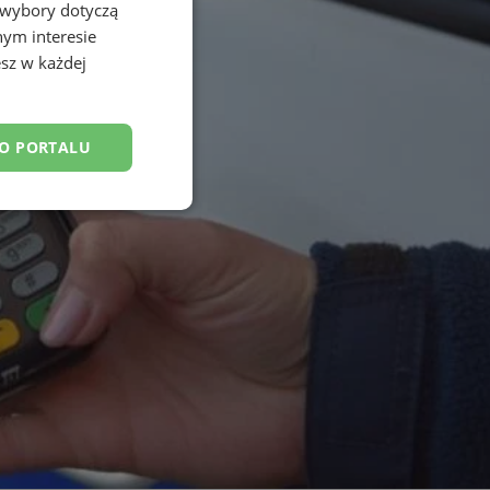
 wybory dotyczą
nym interesie
sz w każdej
DO PORTALU
esklasyfikowane
ane
owanie użytkownika i
j.