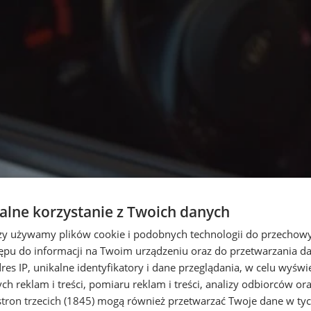
lne korzystanie z Twoich danych
rzy używamy plików cookie i podobnych technologii do przechow
ępu do informacji na Twoim urządzeniu oraz do przetwarzania 
dres IP, unikalne identyfikatory i dane przeglądania, w celu wyświ
h reklam i treści, pomiaru reklam i treści, analizy odbiorców or
tron trzecich (1845)
mogą również przetwarzać Twoje dane w tych