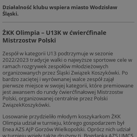
Działalność klubu wspiera miasto Wodzisław
Śląski.
ŻKK Olimpia – U13K w ćwierćfinale
Mistrzostw Polski
Zespół w kategorii U13 podtrzymuje w sezonie
2022/2023 tradycje walki o najwyższe sportowe cele w
ramach rozgrywek zespołów młodzieżowych
organizowanych przez Śląski Związek Koszykówki. Po
bardzo zaciętej i wyrównanej walce zespół zajął
pierwsze miejsce w swojej kategorii, które premiowane
jest awansem do rundy ćwierćfinałowej Mistrzostw
Polski, organizowanej centralnie przez Polski
ZwiązekKoszykówki.
Losowanie przydzieliło młodym koszykarkom ŻKK
Olimpia udział w turnieju, którego gospodarzem był
Enea AZS AJP Gorzów Wielkopolski. Oprócz nich udział
w turnieju wzięły także drużyny tj. Bogdanka AZS UMCS