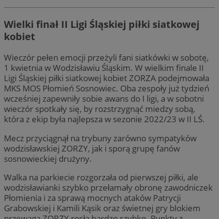
Wielki finał II Ligi Śląskiej piłki siatkowej
kobiet
Wieczór pełen emocji przeżyli fani siatkówki w sobotę,
1 kwietnia w Wodzisławiu Śląskim. W wielkim finale II
Ligi Śląskiej piłki siatkowej kobiet ZORZA podejmowała
MKS MOS Płomień Sosnowiec. Oba zespoły już tydzień
wcześniej zapewniły sobie awans do I ligi, a w sobotni
wieczór spotkały się, by rozstrzygnąć miedzy sobą,
która z ekip była najlepsza w sezonie 2022/23 w II LŚ.
Mecz przyciągnął na trybuny zarówno sympatyków
wodzisławskiej ZORZY, jak i sporą grupę fanów
sosnowieckiej drużyny.
Walka na parkiecie rozgorzała od pierwszej piłki, ale
wodzisławianki szybko przełamały obronę zawodniczek
Płomienia i za sprawą mocnych ataków Patrycji
Grabowskiej i Kamili Kąsik oraz świetnej gry blokiem
przewaga ZORZY rosła bardzo szybko. Punkty z