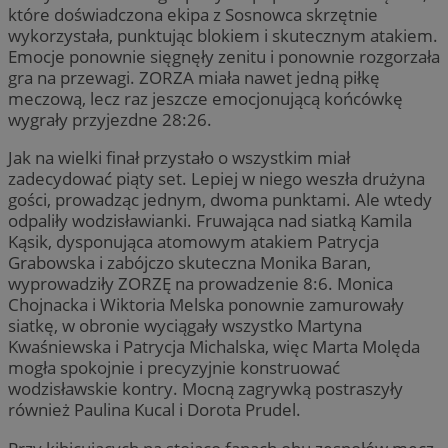
które doświadczona ekipa z Sosnowca skrzętnie
wykorzystała, punktując blokiem i skutecznym atakiem.
Emocje ponownie sięgnęły zenitu i ponownie rozgorzała
gra na przewagi. ZORZA miała nawet jedną piłkę
meczową, lecz raz jeszcze emocjonującą końcówkę
wygrały przyjezdne 28:26.
Jak na wielki finał przystało o wszystkim miał
zadecydować piąty set. Lepiej w niego weszła drużyna
gości, prowadząc jednym, dwoma punktami. Ale wtedy
odpaliły wodzisławianki. Fruwająca nad siatką Kamila
Kąsik, dysponująca atomowym atakiem Patrycja
Grabowska i zabójczo skuteczna Monika Baran,
wyprowadziły ZORZĘ na prowadzenie 8:6. Monica
Chojnacka i Wiktoria Melska ponownie zamurowały
siatkę, w obronie wyciągały wszystko Martyna
Kwaśniewska i Patrycja Michalska, więc Marta Molęda
mogła spokojnie i precyzyjnie konstruować
wodzisławskie kontry. Mocną zagrywką postraszyły
również Paulina Kucal i Dorota Prudel.