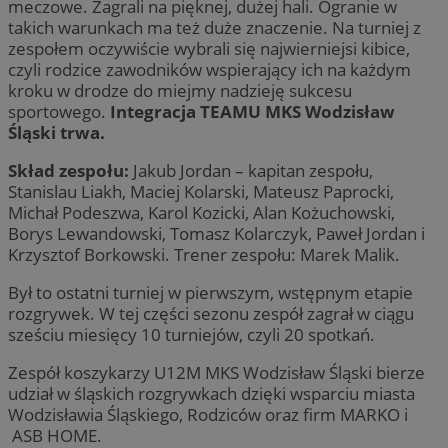
meczowe. Zagrali na pięknej, dużej hali. Ogranie w
takich warunkach ma też duże znaczenie. Na turniej z
zespołem oczywiście wybrali się najwierniejsi kibice,
czyli rodzice zawodników wspierający ich na każdym
kroku w drodze do miejmy nadzieję sukcesu
sportowego.
Integracja TEAMU MKS Wodzisław
Śląski trwa.
Skład zespołu:
Jakub Jordan – kapitan zespołu,
Stanislau Liakh, Maciej Kolarski, Mateusz Paprocki,
Michał Podeszwa, Karol Kozicki, Alan Kożuchowski,
Borys Lewandowski, Tomasz Kolarczyk, Paweł Jordan i
Krzysztof Borkowski. Trener zespołu: Marek Malik.
Był to ostatni turniej w pierwszym, wstępnym etapie
rozgrywek. W tej części sezonu zespół zagrał w ciągu
sześciu miesięcy 10 turniejów, czyli 20 spotkań.
Zespół koszykarzy U12M MKS Wodzisław Śląski bierze
udział w śląskich rozgrywkach dzięki wsparciu miasta
Wodzisławia Śląskiego, Rodziców oraz firm MARKO i
ASB HOME.