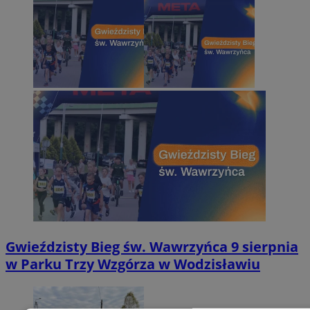
Gwieździsty Bieg św. Wawrzyńca 9 sierpnia
w Parku Trzy Wzgórza w Wodzisławiu