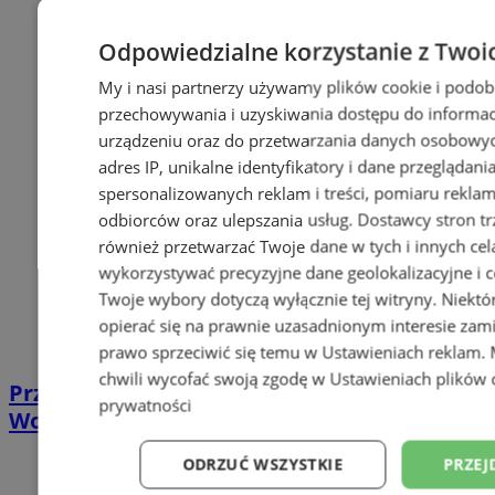
Odpowiedzialne korzystanie z Twoi
My i nasi partnerzy używamy plików cookie i podob
przechowywania i uzyskiwania dostępu do informac
urządzeniu oraz do przetwarzania danych osobowych
adres IP, unikalne identyfikatory i dane przeglądani
spersonalizowanych reklam i treści, pomiaru reklam i
odbiorców oraz ulepszania usług.
Dostawcy stron tr
również przetwarzać Twoje dane w tych i innych cel
wykorzystywać precyzyjne dane geolokalizacyjne i c
Twoje wybory dotyczą wyłącznie tej witryny. Niekt
opierać się na prawnie uzasadnionym interesie zami
prawo sprzeciwić się temu w
Ustawieniach reklam
.
chwili wycofać swoją zgodę w
Ustawieniach plików 
Przebudowa ul. Mszańskiej i Turskiej w
prywatności
Wodzisławiu Śląskim za 10,5 mln zł
ODRZUĆ WSZYSTKIE
PRZEJ