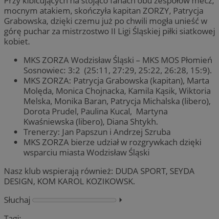
Przy kibicujących na stojąco fanach obu zespołów mecz,
mocnym atakiem, skończyła kapitan ZORZY, Patrycja
Grabowska, dzięki czemu już po chwili mogła unieść w
górę puchar za mistrzostwo II Ligi Śląskiej piłki siatkowej
kobiet.
MKS ZORZA Wodzisław Śląski – MKS MOS Płomień
Sosnowiec: 3:2 (25:11, 27:29, 25:22, 26:28, 15:9).
MKS ZORZA: Patrycja Grabowska (kapitan), Marta
Molęda, Monica Chojnacka, Kamila Kąsik, Wiktoria
Melska, Monika Baran, Patrycja Michalska (libero),
Dorota Prudel, Paulina Kucal, Martyna
Kwaśniewska (libero), Diana Shtykh.
Trenerzy: Jan Papszun i Andrzej Szruba
MKS ZORZA bierze udział w rozgrywkach dzięki
wsparciu miasta Wodzisław Śląski
Nasz klub wspierają również: DUDA SPORT, SEYDA
DESIGN, KOM KAROL KOZIKOWSK.
Słuchaj
⏵︎
Tagi: