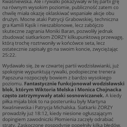
Kwaśniewska. Ale i rywalki pokazywały w tej partii grę
na równym wysokim poziomie, publiczność zatem co
chwilę miała okazję oklaskiwać wspaniałe akcje obu
drużyn. Mocne ataki Patrycji Grabowskiej, techniczna
gra Kamili Kąsik i nieszablonowe, lecz zabójczo
skuteczne zagrania Moniki Baran, pozwoliły jednak
zbudować siatkarkom ZORZY kilkupunktową przewagę,
którą trochę roztrwoniły w końcówce seta, lecz
ostatecznie zapisały go na swoim koncie, zwyciężając
25:22.
Wydawało się, że w czwartej partii wodzisławianki, już
spokojnie wypunktują rywalki, podopieczne trenera
Papszuna rozpoczęły bowiem z bardzo wysokiego
poziomu.
Fantastycznie funkcjonował wodzisławski
blok, którym Wiktoria Melska i Monica Chojnacka
często zatrzymywały ataki sosnowiczanek.
A kiedy
piłka mijała blok to na posterunku były Martyna
Kwaśniewska i Patrycja Michalska. Siatkarki ZORZY
prowadziły już 18:12, kiedy niesione ogłuszającym
dopingiem zawodniczki Płomienia zaczęły odrabiać
straty. Zaskoczone gospodynie popełniły kilka błędów,