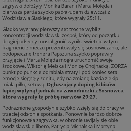
zagrywki dołożyły Monika Baran i Marta Molęda i
pierwsza partia szybko padła łupem dziewcząt z
Wodzisławia Śląskiego, które wygrały 25:11.
Gładko wygrany pierwszy set trochę wybił z
koncentracji wodzisławski zespół, który od początku
drugiej odsłony musiał gonić wynik. Świetnie w tym
fragmencie meczu prezentowały się sosnowiczanki, ale
podopieczne trenera Papszuna szybko poprawiły
przyjęcie i Marta Molęda mogła uruchomić swoje
środkowe, Wiktorię Melską i Monicę Chojnacką. ZORZA
punkt po punkcie odrabiała straty i pod koniec seta
emocje sięgnęły zenitu, gdy na zmianę każda z ekip
miała piłkę setową.
Ogłuszający doping kibiców
lepiej wpłynął jednak na zawodniczki z Sosnowca,
które wygrały tą próbę nerwów 29:27.
Podrażnione gospodynie szybko wzięły się do pracy w
trzeciej odsłonie spotkania. Ponownie bardzo dobrze
funkcjonowała zagrywka, w obronie uwijały się obie
wodzisławskie libero, Patrycja Michalska i Martyna