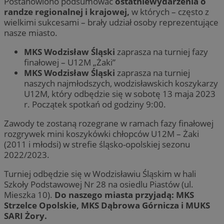
Postanowiono podsumować
ostatniewydarzenia o
randze regionalnej i krajowej,
w których – często z
wielkimi sukcesami – brały udział osoby reprezentujące
nasze miasto.
MKS Wodzisław Śląski
zaprasza na turniej fazy
finałowej – U12M „Żaki”
MKS Wodzisław Śląski
zaprasza na turniej
naszych najmłodszych, wodzisławskich koszykarzy
U12M, który odbędzie się w sobotę 13 maja 2023
r. Początek spotkań od godziny 9:00.
Zawody te zostaną rozegrane w ramach fazy finałowej
rozgrywek mini koszykówki chłopców U12M – Żaki
(2011 i młodsi) w strefie śląsko-opolskiej sezonu
2022/2023.
Turniej odbędzie się w Wodzisławiu Śląskim w hali
Szkoły Podstawowej Nr 28 na osiedlu Piastów (ul.
Mieszka 10).
Do naszego miasta przyjadą: MKS
Strzelce Opolskie, MKS Dąbrowa Górnicza i MUKS
SARI Żory.