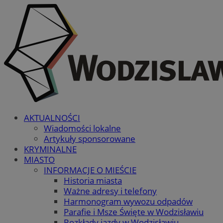
AKTUALNOŚCI
Wiadomości lokalne
Artykuły sponsorowane
KRYMINALNE
MIASTO
INFORMACJE O MIEŚCIE
Historia miasta
Ważne adresy i telefony
Harmonogram wywozu odpadów
Parafie i Msze Święte w Wodzisławiu
Rozkłady jazdy w Wodzisławiu