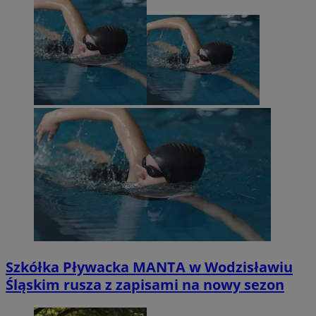
SessID
wodzislaw.com.pl
1 r
MvSessID
wodzislaw.com.pl
1 r
INGRESSCOOKIE
Ses
NGINX Inc.
bh.contextweb.com
euds
.rfihub.com
Ses
Googl
Szkółka Pływacka MANTA w Wodzisławiu
Śląskim rusza z zapisami na nowy sezon