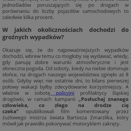
jednośladów poruszających się po drogach w
porównaniu do liczby pojazdów samochodowych to
zaledwie kilka procent.
W jakich okolicznościach dochodzi do
groźnych wypadków?
Okazuje się, że do najpoważniejszych wypadków
dochodzi, wbrew temu co mogłoby się wydawać, wtedy,
gdy panują dobre warunki atmosferyczne i jest
słoneczna pogoda. Od soboty, kiedy na niebie dominuje
słońce, na drogach naszego województwa zginęło aż 8
osób. Gdyby więc nie ostatnie dni, to bilans pierwszej
połowy wakacji byłby zdecydowanie korzystniejszy. A
właśnie w sobotę
policyjni
profilaktycy śląskiej
drogówki, w ramach kampanii
„Posłuchaj znanego
człowieka, co złego na drodze cię
czeka”
opublikowali film komentowany przez
żużlowego mistrza świata Bartosza Zmarzlika, który
mówił jak prawidło pokonywać motocyklem zakręty.