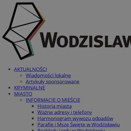
AKTUALNOŚCI
Wiadomości lokalne
Artykuły sponsorowane
KRYMINALNE
MIASTO
INFORMACJE O MIEŚCIE
Historia miasta
Ważne adresy i telefony
Harmonogram wywozu odpadów
Parafie i Msze Święte w Wodzisławiu
Rozkłady jazdy w Wodzisławiu