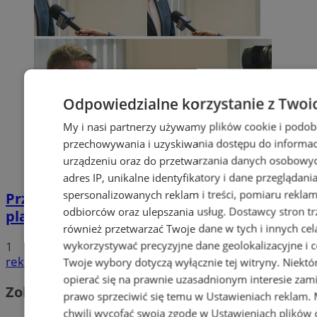
Odpowiedzialne korzystanie z Twoi
My i nasi partnerzy używamy plików cookie i podob
przechowywania i uzyskiwania dostępu do informac
urządzeniu oraz do przetwarzania danych osobowych
adres IP, unikalne identyfikatory i dane przeglądani
spersonalizowanych reklam i treści, pomiaru reklam i
Przyszłość Wodzisławia Śląskiego:
odbiorców oraz ulepszania usług.
Dostawcy stron tr
planowane inwestycje na 2025 rok
również przetwarzać Twoje dane w tych i innych cel
wykorzystywać precyzyjne dane geolokalizacyjne i c
1
reklama
Twoje wybory dotyczą wyłącznie tej witryny. Niekt
opierać się na prawnie uzasadnionym interesie zami
Zobacz również
prawo sprzeciwić się temu w
Ustawieniach reklam
.
chwili wycofać swoją zgodę w
Ustawieniach plików 