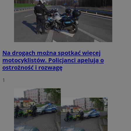
Na drogach można spotkać więcej
motocyklistów. Policjanci apelują o
ostrożność i rozwagę
1