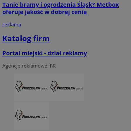
__Secure-ROLLOUT_TOKEN
.youtube.com
5 miesi
Tanie bramy i ogrodzenia Śląsk? Metbox
tygod
oferuje jakość w dobrej cenie
reklama
Katalog firm
Portal miejski - dział reklamy
Agencje reklamowe, PR
CookieScriptConsent
4 tygodni
CookieScript
wodzislaw.com.pl