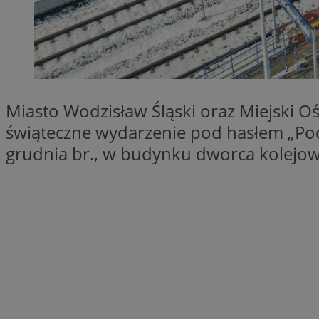
QeSessID
SessID
MvSessID
INGRESSCOOKIE
Miasto Wodzisław Śląski oraz Miejski 
euds
świąteczne wydarzenie pod hasłem „Poda
grudnia br., w budynku dworca kolejowe
__cf_bm
li_gc
__Secure-ROLLOU