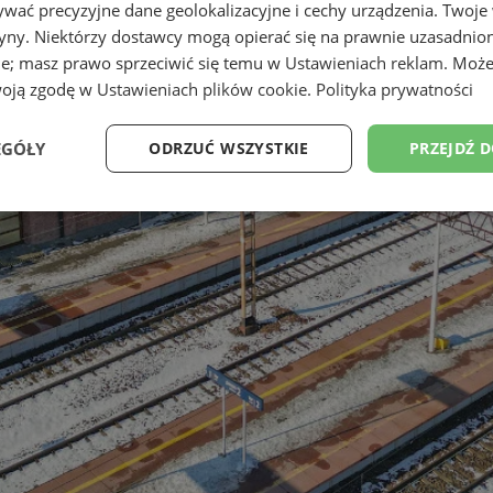
wać precyzyjne dane geolokalizacyjne i cechy urządzenia. Twoje
tryny. Niektórzy dostawcy mogą opierać się na prawnie uzasadnio
ie; masz prawo sprzeciwić się temu w
Ustawieniach reklam
. Może
woją zgodę w
Ustawieniach plików cookie
.
Polityka prywatności
EGÓŁY
ODRZUĆ WSZYSTKIE
PRZEJDŹ 
Wydajność
Targetowanie
Funkcjonalność
Ni
ezbędne
Wydajność
Targetowanie
Funkcjonalność
Niesklasyfikow
ie umożliwiają korzystanie z podstawowych funkcji strony internetowej, takich jak log
Bez niezbędnych plików cookie nie można prawidłowo korzystać ze strony internetowe
Okres
Provider
/
Domena
Opis
przechowywania