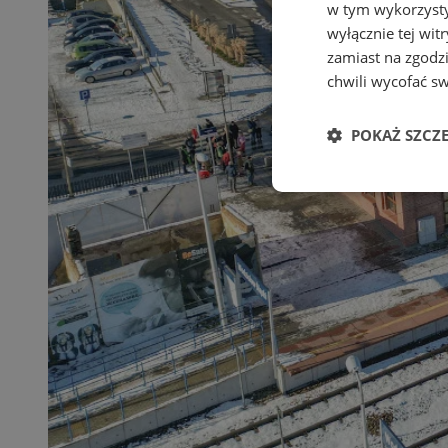
w tym wykorzysty
wyłącznie tej wi
zamiast na zgodz
chwili wycofać s
POKAŻ SZCZ
Niezbędne
Ni
Niezbędne pliki cook
zarządzanie kontem. 
Nazwa