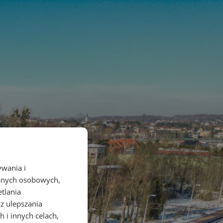
ywania i
danych osobowych,
etlania
az ulepszania
 i innych celach,