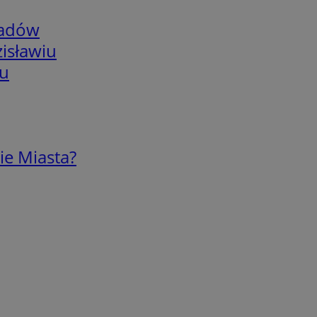
adów
isławiu
iu
ie Miasta?