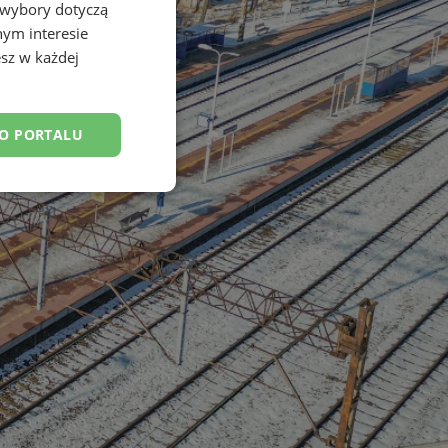
 wybory dotyczą
nym interesie
sz w każdej
DO PORTALU
esklasyfikowane
ane
owanie użytkownika i
j.