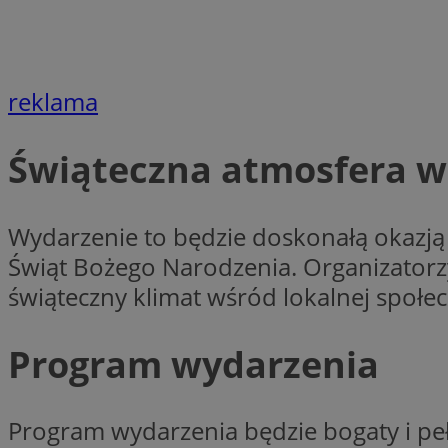
CookieScriptConse
reklama
Świąteczna atmosfera w
VISITOR_PRIVACY_
Wydarzenie to będzie doskonałą okazj
Świąt Bożego Narodzenia. Organizatorzy
świąteczny klimat wśród lokalnej społec
suid
Program wydarzenia
Nazwa
Pro
Nazwa
Nazwa
Do
Program wydarzenia będzie bogaty i peł
Nazwa
ustat_bzgfew1atv22
sa-user-id
google_push
.bi