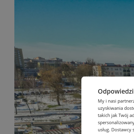
Odpowiedzia
My i nasi partne
uzyskiwania dost
takich jak Twój a
spersonalizowanyc
usług.
Dostawcy s