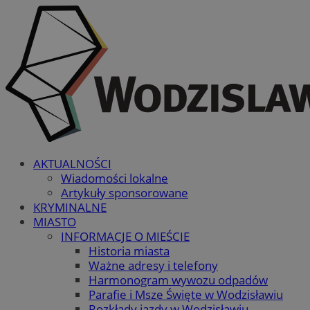
AKTUALNOŚCI
Wiadomości lokalne
Artykuły sponsorowane
KRYMINALNE
MIASTO
INFORMACJE O MIEŚCIE
Historia miasta
Ważne adresy i telefony
Harmonogram wywozu odpadów
Parafie i Msze Święte w Wodzisławiu
Rozkłady jazdy w Wodzisławiu