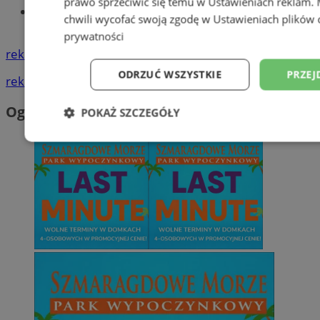
prawo sprzeciwić się temu w
Ustawieniach reklam
.
Tworzenie stron www - Wodzisław
chwili wycofać swoją zgodę w
Ustawieniach plików 
Śląski
prywatności
reklama
ODRZUĆ WSZYSTKIE
PRZEJ
reklama
Ogłoszenia
POKAŻ SZCZEGÓŁY
Niezbędne
Wydajność
Targetowani
Niesklasyfikowane
Niezbędne
Wydajność
Targetowanie
Funkcjonalno