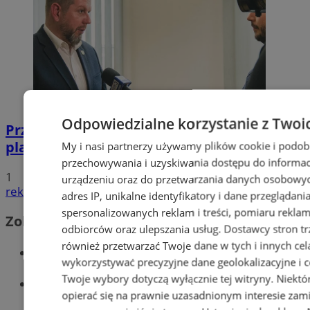
Odpowiedzialne korzystanie z Twoi
Przyszłość Wodzisławia Śląskiego:
planowane inwestycje na 2025 rok
My i nasi partnerzy używamy plików cookie i podob
przechowywania i uzyskiwania dostępu do informac
1
urządzeniu oraz do przetwarzania danych osobowych
reklama
adres IP, unikalne identyfikatory i dane przeglądani
spersonalizowanych reklam i treści, pomiaru reklam i
Zobacz również
odbiorców oraz ulepszania usług.
Dostawcy stron tr
również przetwarzać Twoje dane w tych i innych cel
Wiadomości kryminalne w Wodzisławiu
wykorzystywać precyzyjne dane geolokalizacyjne i c
Twoje wybory dotyczą wyłącznie tej witryny. Niekt
Wiadomości lokalne
opierać się na prawnie uzasadnionym interesie zami