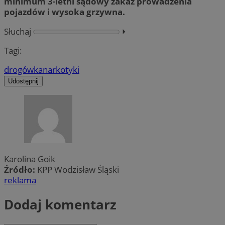
minimum 3-letni sądowy zakaz prowadzenia
pojazdów i wysoka grzywna.
Słuchaj
⏵︎
Tagi:
drogówka
narkotyki
Udostępnij
Karolina Goik
Źródło:
KPP Wodzisław Śląski
reklama
Dodaj komentarz