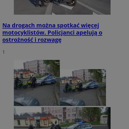
Na drogach można spotkać więcej
motocyklistów. Policjanci apelują o
ostrożność i rozwagę
1