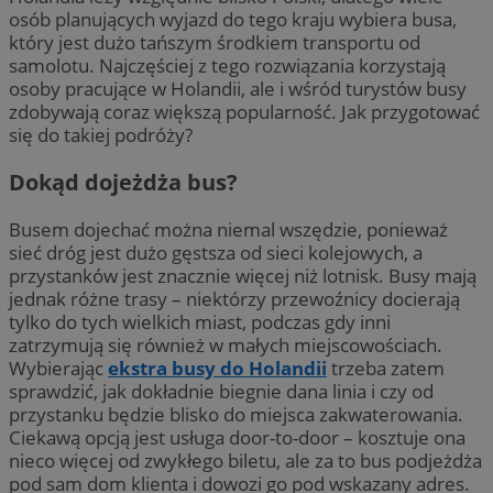
osób planujących wyjazd do tego kraju wybiera busa,
który jest dużo tańszym środkiem transportu od
samolotu. Najczęściej z tego rozwiązania korzystają
osoby pracujące w Holandii, ale i wśród turystów busy
zdobywają coraz większą popularność. Jak przygotować
się do takiej podróży?
Dokąd dojeżdża bus?
Busem dojechać można niemal wszędzie, ponieważ
sieć dróg jest dużo gęstsza od sieci kolejowych, a
przystanków jest znacznie więcej niż lotnisk. Busy mają
jednak różne trasy – niektórzy przewoźnicy docierają
tylko do tych wielkich miast, podczas gdy inni
zatrzymują się również w małych miejscowościach.
Wybierając
ekstra busy do Holandii
trzeba zatem
sprawdzić, jak dokładnie biegnie dana linia i czy od
przystanku będzie blisko do miejsca zakwaterowania.
Ciekawą opcją jest usługa door-to-door – kosztuje ona
nieco więcej od zwykłego biletu, ale za to bus podjeżdża
pod sam dom klienta i dowozi go pod wskazany adres.