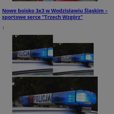
Nowe boisko 3x3 w Wodzisławiu Śląskim –
sportowe serce "Trzech Wzgórz"
1