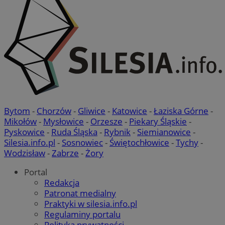
Bytom
-
Chorzów
-
Gliwice
-
Katowice
-
Łaziska Górne
-
Mikołów
-
Mysłowice
-
Orzesze
-
Piekary Śląskie
-
Pyskowice
-
Ruda Śląska
-
Rybnik
-
Siemianowice
-
Silesia.info.pl
-
Sosnowiec
-
Świętochłowice
-
Tychy
-
Wodzisław
-
Zabrze
-
Żory
Portal
suid
1 r
Simplifi Holdings
Redakcja
Inc.
.simpli.fi
Patronat medialny
Praktyki w silesia.info.pl
Regulaminy portalu
Polityka prywatności