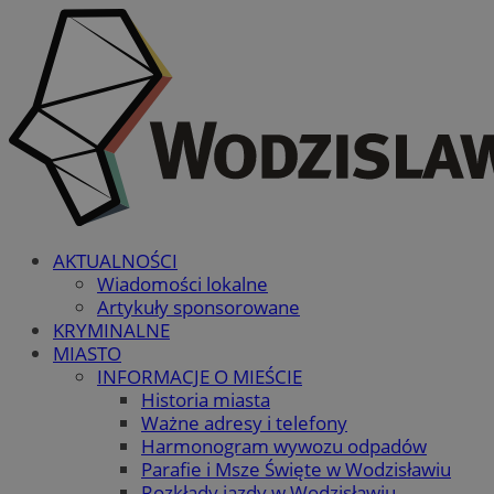
AKTUALNOŚCI
Wiadomości lokalne
Artykuły sponsorowane
KRYMINALNE
MIASTO
INFORMACJE O MIEŚCIE
Historia miasta
Ważne adresy i telefony
Harmonogram wywozu odpadów
Parafie i Msze Święte w Wodzisławiu
Rozkłady jazdy w Wodzisławiu