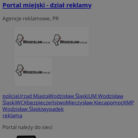
Portal miejski - dział reklamy
Agencje reklamowe, PR
CookieScriptConsent
4 tygodni
CookieScript
wodzislaw.com.pl
policja
Urząd Miasta
Wodzisław Śląski
UM Wodzisław
Śląski
WCK
bezpieczeństwo
Mieczysław Kieca
pomoc
KMP
Wodzisław Śląski
wypadek
reklama
VISITOR_PRIVACY_METADATA
5 miesi
YouTube
Portal należy do sieci
tygod
.youtube.com