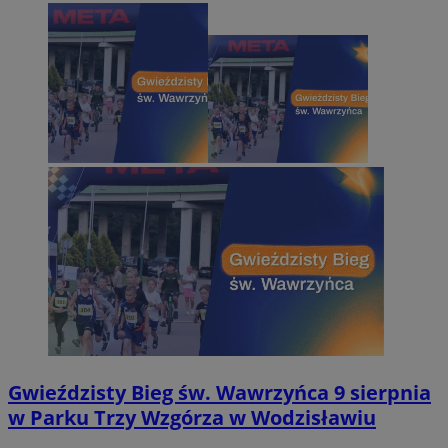
Gwieździsty Bieg św. Wawrzyńca 9 sierpnia
w Parku Trzy Wzgórza w Wodzisławiu