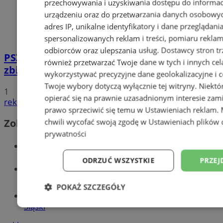
przechowywania i uzyskiwania dostępu do informac
urządzeniu oraz do przetwarzania danych osobowych
adres IP, unikalne identyfikatory i dane przeglądani
spersonalizowanych reklam i treści, pomiaru reklam i
odbiorców oraz ulepszania usług.
Dostawcy stron tr
PSZOK w Wodzisławiu: selektywne
również przetwarzać Twoje dane w tych i innych cel
zbieranie odpadów tekstylnych w gminach
wykorzystywać precyzyjne dane geolokalizacyjne i c
Twoje wybory dotyczą wyłącznie tej witryny. Niekt
1
opierać się na prawnie uzasadnionym interesie zami
reklama
prawo sprzeciwić się temu w
Ustawieniach reklam
.
chwili wycofać swoją zgodę w
Ustawieniach plików 
Zobacz również
prywatności
Wiadomości kryminalne w Wodzisławiu
ODRZUĆ WSZYSTKIE
PRZEJ
Wiadomości lokalne
POKAŻ SZCZEGÓŁY
Tworzenie stron www - Wodzisław
Śląski
Niezbędne
Wydajność
Targetowani