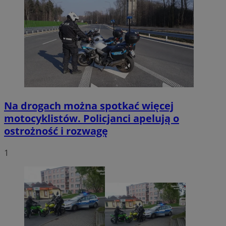
Na drogach można spotkać więcej
motocyklistów. Policjanci apelują o
ostrożność i rozwagę
1