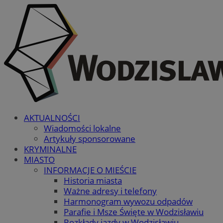
AKTUALNOŚCI
Wiadomości lokalne
Artykuły sponsorowane
KRYMINALNE
MIASTO
INFORMACJE O MIEŚCIE
Historia miasta
Ważne adresy i telefony
Harmonogram wywozu odpadów
Parafie i Msze Święte w Wodzisławiu
Rozkłady jazdy w Wodzisławiu