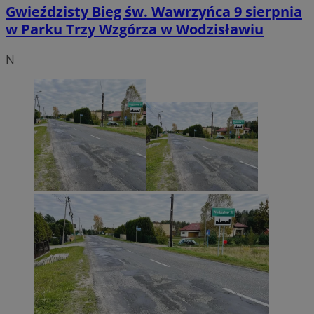
Gwieździsty Bieg św. Wawrzyńca 9 sierpnia
w Parku Trzy Wzgórza w Wodzisławiu
N