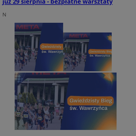
już 29 sierpnia - bezpłatne warsztaty
N