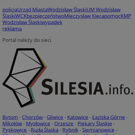
policja
Urząd Miasta
Wodzisław Śląski
UM Wodzisław
Śląski
WCK
bezpieczeństwo
Mieczysław Kieca
pomoc
KMP
Wodzisław Śląski
wypadek
reklama
Portal należy do sieci
Bytom
-
Chorzów
-
Gliwice
-
Katowice
-
Łaziska Górne
-
Mikołów
-
Mysłowice
-
Orzesze
-
Piekary Śląskie
-
Pyskowice
-
Ruda Śląska
-
Rybnik
-
Siemianowice
-