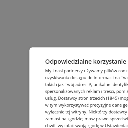
Odpowiedzialne korzystanie
My i nasi partnerzy używamy plików cook
uzyskiwania dostępu do informacji na Tw
takich jak Twój adres IP, unikalne identyf
spersonalizowanych reklam i treści, pomia
usług.
Dostawcy stron trzecich (1845)
mogą
w tym wykorzystywać precyzyjne dane geo
wyłącznie tej witryny. Niektórzy dostawc
zamiast na zgodzie; masz prawo sprzeciw
chwili wycofać swoją zgodę w
Ustawieniac