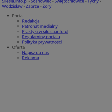
Silesia.info.pl
-
Sosnowiec
-
Świętochłowice
-
Tychy
-
Wodzisław
-
Zabrze
-
Żory
Portal
Redakcja
Patronat medialny
Praktyki w silesia.info.pl
Regulaminy portalu
Polityka prywatności
Oferta
Napisz do nas
Reklama