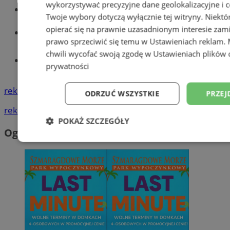
wykorzystywać precyzyjne dane geolokalizacyjne i c
Wiadomości kryminalne w Wodzisławiu
Twoje wybory dotyczą wyłącznie tej witryny. Niekt
opierać się na prawnie uzasadnionym interesie zami
Wiadomości lokalne
prawo sprzeciwić się temu w
Ustawieniach reklam
.
chwili wycofać swoją zgodę w
Ustawieniach plików 
Tworzenie stron www - Wodzisław
prywatności
Śląski
reklama
ODRZUĆ WSZYSTKIE
PRZEJ
reklama
POKAŻ SZCZEGÓŁY
Ogłoszenia
Niezbędne
Wydajność
Targetowani
Niesklasyfikowane