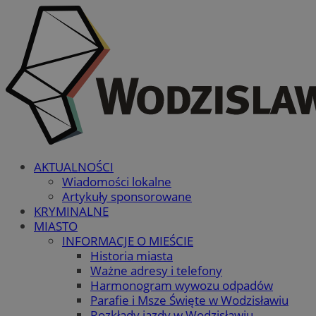
AKTUALNOŚCI
Wiadomości lokalne
Artykuły sponsorowane
KRYMINALNE
MIASTO
INFORMACJE O MIEŚCIE
Historia miasta
Ważne adresy i telefony
Harmonogram wywozu odpadów
Parafie i Msze Święte w Wodzisławiu
Rozkłady jazdy w Wodzisławiu