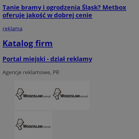
Tanie bramy i ogrodzenia Śląsk? Metbox
li_gc
5 miesi
LinkedIn
tygod
Corporation
oferuje jakość w dobrej cenie
.linkedin.com
reklama
__Secure-ROLLOUT_TOKEN
.youtube.com
5 miesi
Katalog firm
tygod
Portal miejski - dział reklamy
Agencje reklamowe, PR