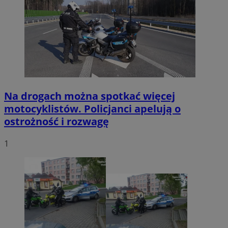
Na drogach można spotkać więcej
motocyklistów. Policjanci apelują o
ostrożność i rozwagę
1