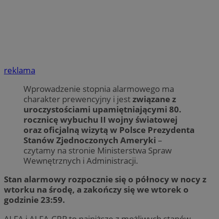
reklama
Wprowadzenie stopnia alarmowego ma
charakter prewencyjny i jest
związane z
uroczystościami upamiętniającymi 80.
rocznicę wybuchu II wojny światowej
oraz oficjalną wizytą w Polsce Prezydenta
Stanów Zjednoczonych Ameryki
–
czytamy na stronie Ministerstwa Spraw
Wewnętrznych i Administracji.
Stan alarmowy rozpocznie się o północy w nocy z
wtorku na środę, a zakończy się we wtorek o
godzinie 23:59.
ALFA i ALFA-CRP to najniższe z możliwych stanów