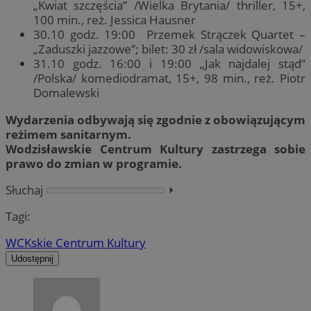
„Kwiat szczęścia” /Wielka Brytania/ thriller, 15+,
100 min., reż. Jessica Hausner
30.10 godz. 19:00 Przemek Strączek Quartet –
„Zaduszki jazzowe”; bilet: 30 zł /sala widowiskowa/
31.10 godz. 16:00 i 19:00 „Jak najdalej stąd”
/Polska/ komediodramat, 15+, 98 min., reż. Piotr
Domalewski
Wydarzenia odbywają się zgodnie z obowiązującym
reżimem sanitarnym.
Wodzisławskie Centrum Kultury zastrzega sobie
prawo do zmian w programie.
Słuchaj
⏵︎
Tagi:
WCK
skie Centrum Kultury
Udostępnij