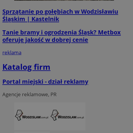
Sprzątanie po gołębiach w Wodzisławiu
Śląskim | Kastelnik
Tanie bramy i ogrodzenia Śląsk? Metbox
oferuje jakość w dobrej cenie
reklama
Katalog firm
Portal miejski - dział reklamy
Agencje reklamowe, PR
CookieScriptConsent
4 tygodni
CookieScript
wodzislaw.com.pl