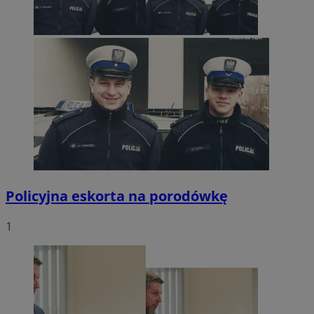
Policyjna eskorta na porodówkę
1