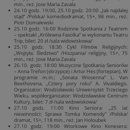
min., reż. Jose Maria Zavala
24.10 godz. 19:00, 25.10 godz. 20:00 „Jak najdalej
stąd” /Polska/ komediodramat, 15+, 98 min., reż.
Piotr Domalewski
25.10 godz. 16:00 Rodzinne Spotkania z Teatrem
– spektakl „Królewna Fasolka” w wykonaniu Teatru
Trip, bilet: 20 zł /sala widowiskowa/
25.10 godz. 18:30 Cykl Filmów Religijnych:
„Wojtyła. Śledztwo” /Hiszpania/ religijny, 15+, 75
min., reż. Jose Maria Zavala
26.10. godz. 18:00 Muzyczne Spotkania Seniorów
– Anna Trefon (skrzypce) i Artur Hes (fortepian). W
programie m.in.: „Sonata Wiosenna” L. Van
Beethovena, „Cztery pory roku” A. Vivaldiego.
Organizator: Wodzisławski Uniwersytet Trzeciego
Wieku, współorganizator: Wodzisławskie Centrum
Kultury, bilet: 7 zł /sala widowiskowa/
27.10 godz. 11:00 Kino Seniora: „25 lat
niewinności: Sprawa Tomka Komendy” /Polska/
dramat, 15+, 118 min., reż. Jan Holoubek
27.10 godz. 19:00 Wtorkowe Kino Konesera: