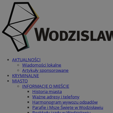
AKTUALNOŚCI
Wiadomości lokalne
Artykuły sponsorowane
KRYMINALNE
MIASTO
INFORMACJE O MIEŚCIE
Historia miasta
Ważne adresy i telefony
Harmonogram wywozu odpadów
Parafie i Msze Święte w Wodzisławiu
Rozkłady jazdy w Wodzisławiu