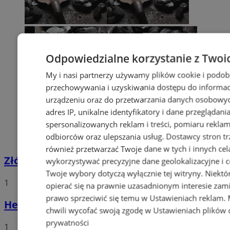
Odpowiedzialne korzystanie z Twoi
My i nasi partnerzy używamy plików cookie i podob
przechowywania i uzyskiwania dostępu do informac
urządzeniu oraz do przetwarzania danych osobowych
adres IP, unikalne identyfikatory i dane przeglądani
spersonalizowanych reklam i treści, pomiaru reklam i
odbiorców oraz ulepszania usług.
Dostawcy stron tr
również przetwarzać Twoje dane w tych i innych cel
Złóż wniosek o dodatek węglowy
wykorzystywać precyzyjne dane geolokalizacyjne i c
Twoje wybory dotyczą wyłącznie tej witryny. Niekt
1
opierać się na prawnie uzasadnionym interesie zami
prawo sprzeciwić się temu w
Ustawieniach reklam
.
Hello world!
chwili wycofać swoją zgodę w
Ustawieniach plików 
prywatności
1