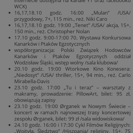
internecie dostępna na kanale YT oraz facebooku
WCK)
16,17,18.10 godz. 16:00 „Mulan” /USA/
przygodowy, 7+, 115 min., reż. Niki Caro
16,17,18.10 godz. 19:00 „Tenet” /USA/ akcja, 15+,
150 min., reż. Christopher Nolan
17.10 godz. 9:00-17:00 70. Wystawa Konkursowa
Kanarków i Ptaków Egzotycznych
współorganizacja: Polski Związek Hodowców
Kanarków i Ptaków Egzotycznych oddział
Wodzisław Śląski, wstęp wolny /sala klubowa/
20.10 godz. 19:00 Wtorkowe Kino Konesera:
„Niedosyt” /USA/ thriller, 15+, 94 min., reż. Carlo
Mirabella-Davis
23.10 godz. 17:00 „Tu i teraz” – warsztaty z
makramy, prowadzenie: PillowArt, bilet: 95 zł,
obowiązują zapisy
23.10 godz. 19:00 Ørganek w Nowym Świecie –
koncert w ramach najnowszej trasy koncertowej
zespołu Ørganek, bilet: 99 zł /sala widowiskowa/
24.10 godz. 16:00 i 17:30 Cykl Filmów Religijnych:
„Wojtyła. Śledztwo” /Hiszpania/ religijny, 15+, 75