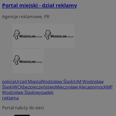
Portal miejski - dział reklamy
Agencje reklamowe, PR
CookieScriptConsent
4 tygodni
CookieScript
wodzislaw.com.pl
policja
Urząd Miasta
Wodzisław Śląski
UM Wodzisław
Śląski
WCK
bezpieczeństwo
Mieczysław Kieca
pomoc
KMP
Wodzisław Śląski
wypadek
reklama
Portal należy do sieci