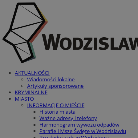
AKTUALNOŚCI
Wiadomości lokalne
Artykuły sponsorowane
KRYMINALNE
MIASTO
INFORMACJE O MIEŚCIE
Historia miasta
Ważne adresy i telefony
Harmonogram wywozu odpadów
Parafie i Msze Święte w Wodzisławiu
Rozkłady jazdy w Wodzisławiu