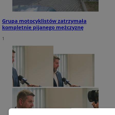
Grupa motocyklistów zatrzymała
kompletnie pijanego mężczyznę
1