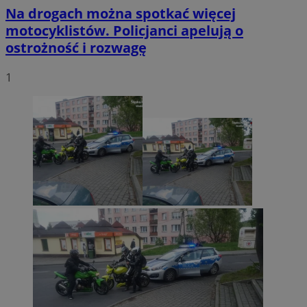
Na drogach można spotkać więcej
motocyklistów. Policjanci apelują o
ostrożność i rozwagę
1