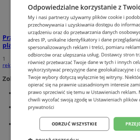
Odpowiedzialne korzystanie z Twoi
My i nasi partnerzy używamy plików cookie i podob
przechowywania i uzyskiwania dostępu do informac
urządzeniu oraz do przetwarzania danych osobowych
Przyszłość Wodzisławia Śląskiego:
adres IP, unikalne identyfikatory i dane przeglądani
planowane inwestycje na 2025 rok
spersonalizowanych reklam i treści, pomiaru reklam i
odbiorców oraz ulepszania usług.
Dostawcy stron tr
1
również przetwarzać Twoje dane w tych i innych cel
reklama
wykorzystywać precyzyjne dane geolokalizacyjne i c
Twoje wybory dotyczą wyłącznie tej witryny. Niekt
Zobacz również
opierać się na prawnie uzasadnionym interesie zami
Wiadomości kryminalne w Wodzisławiu
prawo sprzeciwić się temu w
Ustawieniach reklam
.
chwili wycofać swoją zgodę w
Ustawieniach plików 
Wiadomości lokalne
prywatności
Tworzenie stron www - Wodzisław
ODRZUĆ WSZYSTKIE
PRZEJ
Śląski