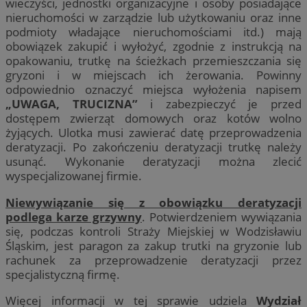
wieczyści, jednostki organizacyjne i osoby posiadające
nieruchomości w zarządzie lub użytkowaniu oraz inne
podmioty władające nieruchomościami itd.) mają
obowiązek zakupić i wyłożyć, zgodnie z instrukcją na
opakowaniu, trutkę na ścieżkach przemieszczania się
gryzoni i w miejscach ich żerowania. Powinny
odpowiednio oznaczyć miejsca wyłożenia napisem
„UWAGA, TRUCIZNA”
i zabezpieczyć je przed
dostępem zwierząt domowych oraz kotów wolno
żyjących. Ulotka musi zawierać datę przeprowadzenia
deratyzacji. Po zakończeniu deratyzacji trutkę należy
usunąć. Wykonanie deratyzacji można zlecić
wyspecjalizowanej firmie.
Niewywiązanie się z obowiązku deratyzacji
podlega karze grzywny
. Potwierdzeniem wywiązania
się, podczas kontroli Straży Miejskiej w Wodzisławiu
Śląskim, jest paragon za zakup trutki na gryzonie lub
rachunek za przeprowadzenie deratyzacji przez
specjalistyczną firmę.
Więcej informacji w tej sprawie udziela
Wydział