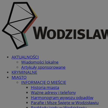
AKTUALNOŚCI
Wiadomości lokalne
Artykuły sponsorowane
KRYMINALNE
MIASTO
INFORMACJE O MIEŚCIE
Historia miasta
Ważne adresy i telefony
Harmonogram wywozu odpadów
Parafie i Msze Święte w Wodzisławiu
Rozkłady jazdy w Wodzisławiu