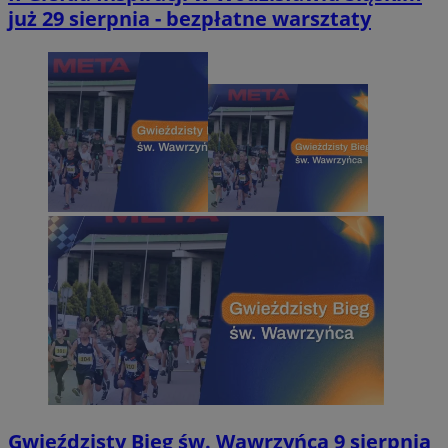
już 29 sierpnia - bezpłatne warsztaty
Gwieździsty Bieg św. Wawrzyńca 9 sierpnia