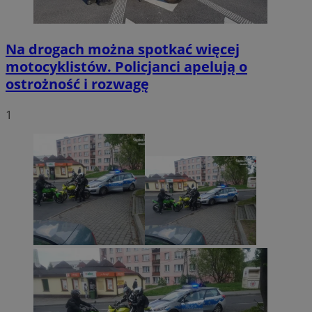
Na drogach można spotkać więcej
motocyklistów. Policjanci apelują o
ostrożność i rozwagę
1