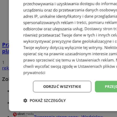
przechowywania i uzyskiwania dostępu do informac
urządzeniu oraz do przetwarzania danych osobowych
adres IP, unikalne identyfikatory i dane przeglądani
spersonalizowanych reklam i treści, pomiaru reklam i
odbiorców oraz ulepszania usług.
Dostawcy stron tr
również przetwarzać Twoje dane w tych i innych cel
wykorzystywać precyzyjne dane geolokalizacyjne i c
Przyszłość Wodzisławia Śląskiego:
Twoje wybory dotyczą wyłącznie tej witryny. Niekt
planowane inwestycje na 2025 rok
opierać się na prawnie uzasadnionym interesie zami
prawo sprzeciwić się temu w
Ustawieniach reklam
.
1
chwili wycofać swoją zgodę w
Ustawieniach plików 
reklama
prywatności
Zobacz również
ODRZUĆ WSZYSTKIE
PRZEJ
Wiadomości kryminalne w Wodzisławiu
POKAŻ SZCZEGÓŁY
Wiadomości lokalne
Niezbędne
Wydajność
Targetowani
Tworzenie stron www - Wodzisław