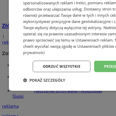
spersonalizowanych reklam i treści, pomiaru reklam i
odbiorców oraz ulepszania usług.
Dostawcy stron tr
również przetwarzać Twoje dane w tych i innych cel
wykorzystywać precyzyjne dane geolokalizacyjne i c
Złóż wniosek o dodatek węglowy
Twoje wybory dotyczą wyłącznie tej witryny. Niekt
opierać się na prawnie uzasadnionym interesie zami
1
prawo sprzeciwić się temu w
Ustawieniach reklam
.
reklama
chwili wycofać swoją zgodę w
Ustawieniach plików 
Zobacz również
prywatności
Wiadomości kryminalne w Wodzisławiu
ODRZUĆ WSZYSTKIE
PRZEJ
Wiadomości lokalne
POKAŻ SZCZEGÓŁY
Tworzenie stron www - Wodzisław
Niezbędne
Wydajność
Targetowani
Śląski
reklama
Niesklasyfikowane
reklama