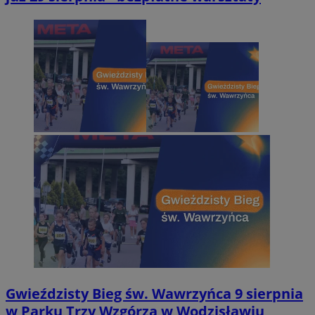
Gwieździsty Bieg św. Wawrzyńca 9 sierpnia
w Parku Trzy Wzgórza w Wodzisławiu