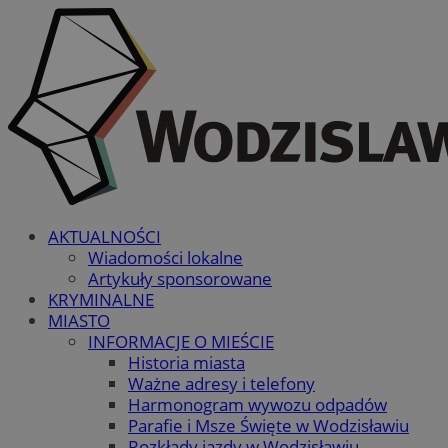
AKTUALNOŚCI
Wiadomości lokalne
Artykuły sponsorowane
KRYMINALNE
MIASTO
INFORMACJE O MIEŚCIE
Historia miasta
Ważne adresy i telefony
Harmonogram wywozu odpadów
Parafie i Msze Święte w Wodzisławiu
Rozkłady jazdy w Wodzisławiu