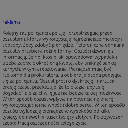
reklama
Kolejny raz policjanci apelują i przestrzegają przed
oszustami, którzy wykorzystają najróżniejsze metody i
sposoby, żeby zdobyć pieniądze. Telefoniczna odmiana
oszustw przybiera różne formy. Oszuści dzwonią z
informacją, że np. ktoś bliski spowodował wypadek i
trzeba zapłacić określoną kwotę, aby uniknąć sankcji
karnych, w tym aresztowania. Pieniądze mają być
rzekomo dla prokuratora, a odbiera je osoba podająca
się za policjanta. Oszust prosi o dyskrecję i narzuca
presję czasu, przekazuje, że to okazja, aby „się
dogadać”, ale za chwilę już nie będzie takiej możliwości.
W ten sposób oszust wpływa na potencjalną ofiarę,
wykorzystując jej naiwność i dobre serce. W ten sposób
oszuści wyłudzają pieniądze w wysokości od kilku
tysięcy do nawet kilkuset tysięcy złotych. Pokrzywdzeni
często tracą oszczędności całego życia.