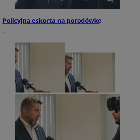
Policyjna eskorta na porodówkę
1