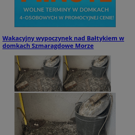
Wakacyjny wypoczynek nad Bałtykiem w
domkach Szmaragdowe Morze
CookieScriptConsent
4 tygodni
CookieScript
wodzislaw.com.pl