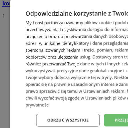
kompletnie pijanego mężczyznę
Odpowiedzialne korzystanie z Twoi
1
My i nasi partnerzy używamy plików cookie i podob
przechowywania i uzyskiwania dostępu do informac
urządzeniu oraz do przetwarzania danych osobowych
adres IP, unikalne identyfikatory i dane przeglądani
spersonalizowanych reklam i treści, pomiaru reklam i
odbiorców oraz ulepszania usług.
Dostawcy stron tr
również przetwarzać Twoje dane w tych i innych cel
wykorzystywać precyzyjne dane geolokalizacyjne i c
Twoje wybory dotyczą wyłącznie tej witryny. Niekt
opierać się na prawnie uzasadnionym interesie zami
prawo sprzeciwić się temu w
Ustawieniach reklam
.
chwili wycofać swoją zgodę w
Ustawieniach plików 
prywatności
ODRZUĆ WSZYSTKIE
PRZEJ