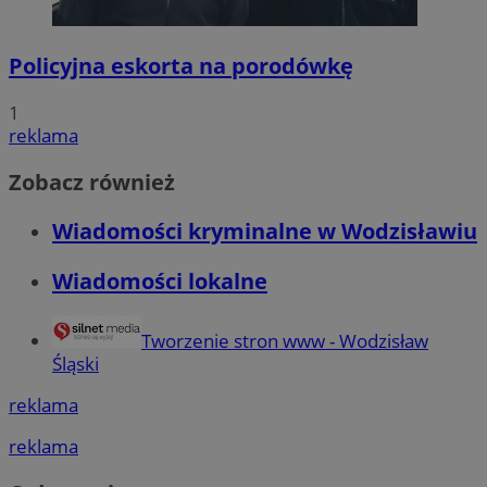
SessID
wodzislaw.com.pl
1 r
Policyjna eskorta na porodówkę
MvSessID
wodzislaw.com.pl
1 r
1
reklama
INGRESSCOOKIE
Ses
NGINX Inc.
Zobacz również
bh.contextweb.com
Wiadomości kryminalne w Wodzisławiu
Wiadomości lokalne
Tworzenie stron www - Wodzisław
euds
.rfihub.com
Ses
Śląski
Googl
reklama
reklama