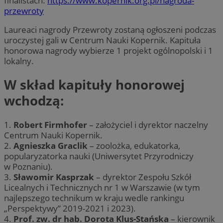
finalistach:
https://www.kopernik.org.pl/nagroda-
przewroty
Laureaci nagrody Przewroty zostaną ogłoszeni podczas
uroczystej gali w Centrum Nauki Kopernik. Kapituła
honorowa nagrody wybierze 1 projekt ogólnopolski i 1
lokalny.
W skład kapituły honorowej
wchodzą:
1.
Robert Firmhofer
– założyciel i dyrektor naczelny
Centrum Nauki Kopernik.
2.
Agnieszka Graclik
– zoolożka, edukatorka,
popularyzatorka nauki (Uniwersytet Przyrodniczy
w Poznaniu).
3.
Sławomir Kasprzak
– dyrektor Zespołu Szkół
Licealnych i Technicznych nr 1 w Warszawie (w tym
najlepszego technikum w kraju wedle rankingu
„Perspektywy” 2019-2021 i 2023).
4.
Prof. zw. dr hab. Dorota Klus-Stańska
– kierownik