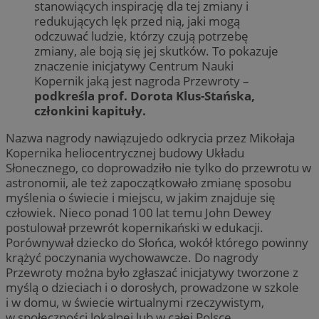
stanowiących inspirację dla tej zmiany i
redukujących lęk przed nią, jaki mogą
odczuwać ludzie, którzy czują potrzebę
zmiany, ale boją się jej skutków. To pokazuje
znaczenie inicjatywy Centrum Nauki
Kopernik jaką jest nagroda Przewroty –
podkreśla prof. Dorota Klus-Stańska,
członkini kapituły.
Nazwa nagrody nawiązujedo odkrycia przez Mikołaja
Kopernika heliocentrycznej budowy Układu
Słonecznego, co doprowadziło nie tylko do przewrotu w
astronomii, ale też zapoczątkowało zmianę sposobu
myślenia o świecie i miejscu, w jakim znajduje się
człowiek. Nieco ponad 100 lat temu John Dewey
postulował przewrót kopernikański w edukacji.
Porównywał dziecko do Słońca, wokół którego powinny
krążyć poczynania wychowawcze. Do nagrody
Przewroty można było zgłaszać inicjatywy tworzone z
myślą o dzieciach i o dorosłych, prowadzone w szkole
i w domu, w świecie wirtualnymi rzeczywistym,
w społeczności lokalnej lub w całej Polsce.