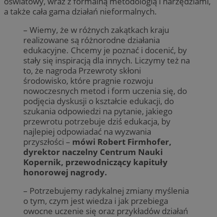
oświatowy, wraz z formalną metodologią i narzędziami,
a także cała gama działań nieformalnych.
– Wiemy, że w różnych zakątkach kraju
realizowane są różnorodne działania
edukacyjne. Chcemy je poznać i docenić, by
stały się inspiracją dla innych. Liczymy też na
to, że nagroda Przewroty skłoni
środowisko, które pragnie rozwoju
nowoczesnych metod i form uczenia się, do
podjęcia dyskusji o kształcie edukacji, do
szukania odpowiedzi na pytanie, jakiego
przewrotu potrzebuje dziś edukacja, by
najlepiej odpowiadać na wyzwania
przyszłości –
mówi Robert Firmhofer,
dyrektor naczelny Centrum Nauki
Kopernik, przewodniczący kapituły
honorowej nagrody.
– Potrzebujemy radykalnej zmiany myślenia
o tym, czym jest wiedza i jak przebiega
owocne uczenie się oraz przykładów działań