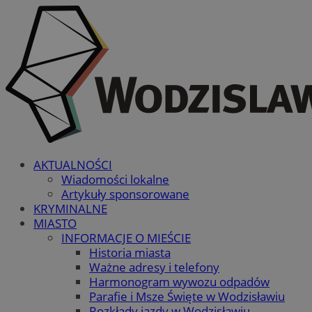
AKTUALNOŚCI
Wiadomości lokalne
Artykuły sponsorowane
KRYMINALNE
MIASTO
INFORMACJE O MIEŚCIE
Historia miasta
Ważne adresy i telefony
Harmonogram wywozu odpadów
Parafie i Msze Święte w Wodzisławiu
Rozkłady jazdy w Wodzisławiu