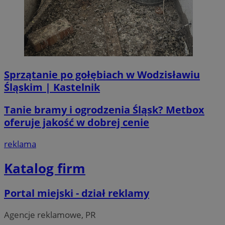
VISITOR_PRIVACY_METADATA
5 miesi
YouTube
tygod
.youtube.com
Sprzątanie po gołębiach w Wodzisławiu
Śląskim | Kastelnik
Tanie bramy i ogrodzenia Śląsk? Metbox
oferuje jakość w dobrej cenie
reklama
Katalog firm
Portal miejski - dział reklamy
Agencje reklamowe, PR
suid
1 r
Simplifi Holdings