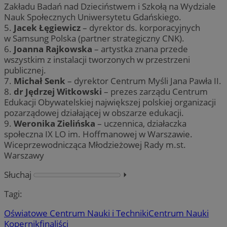
Zakładu Badań nad Dzieciństwem i Szkołą na Wydziale
Nauk Społecznych Uniwersytetu Gdańskiego.
5.
Jacek Łęgiewicz
– dyrektor ds. korporacyjnych
w Samsung Polska (partner strategiczny CNK).
6.
Joanna Rajkowska
– artystka znana przede
wszystkim z instalacji tworzonych w przestrzeni
publicznej.
7.
Michał Senk
– dyrektor Centrum Myśli Jana Pawła II.
8.
dr Jędrzej Witkowski
– prezes zarządu Centrum
Edukacji Obywatelskiej największej polskiej organizacji
pozarządowej działającej w obszarze edukacji.
9.
Weronika Zielińska
– uczennica, działaczka
społeczna IX LO im. Hoffmanowej w Warszawie.
Wiceprzewodnicząca Młodzieżowej Rady m.st.
Warszawy
Słuchaj
⏵︎
Tagi:
Oświatowe Centrum Nauki i Techniki
Centrum Nauki
Kopernik
finaliści