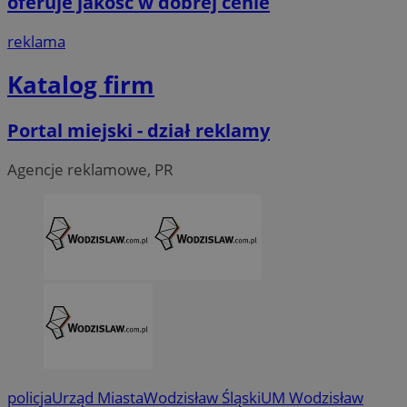
oferuje jakość w dobrej cenie
.linkedin.com
reklama
__Secure-ROLLOUT_TOKEN
.youtube.com
5 miesi
Katalog firm
tygod
Portal miejski - dział reklamy
Agencje reklamowe, PR
policja
Urząd Miasta
Wodzisław Śląski
UM Wodzisław