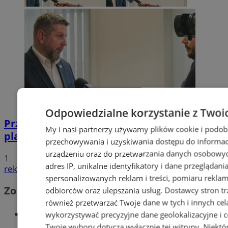
Odpowiedzialne korzystanie z Twoi
Przyszłość Wodzisławia Śląskiego:
My i nasi partnerzy używamy plików cookie i podob
planowane inwestycje na 2025 rok
przechowywania i uzyskiwania dostępu do informac
urządzeniu oraz do przetwarzania danych osobowych
1
adres IP, unikalne identyfikatory i dane przeglądani
reklama
spersonalizowanych reklam i treści, pomiaru reklam i
Zobacz również
odbiorców oraz ulepszania usług.
Dostawcy stron tr
również przetwarzać Twoje dane w tych i innych cel
Wiadomości kryminalne w Wodzisławiu
wykorzystywać precyzyjne dane geolokalizacyjne i c
Twoje wybory dotyczą wyłącznie tej witryny. Niekt