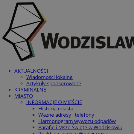
AKTUALNOŚCI
Wiadomości lokalne
Artykuły sponsorowane
KRYMINALNE
MIASTO
INFORMACJE O MIEŚCIE
Historia miasta
Ważne adresy i telefony
Harmonogram wywozu odpadów
Parafie i Msze Święte w Wodzisławiu
Rozkłady jazdy w Wodzisławiu