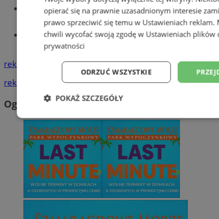
Wiadomości lokalne
opierać się na prawnie uzasadnionym interesie zami
prawo sprzeciwić się temu w
Ustawieniach reklam
.
chwili wycofać swoją zgodę w
Ustawieniach plików 
Tworzenie stron www - Wodzisław
Śląski
prywatności
reklama
ODRZUĆ WSZYSTKIE
PRZEJ
reklama
POKAŻ SZCZEGÓŁY
Ogłoszenia
Niezbędne
Wydajność
Targetowani
Niesklasyfikowane