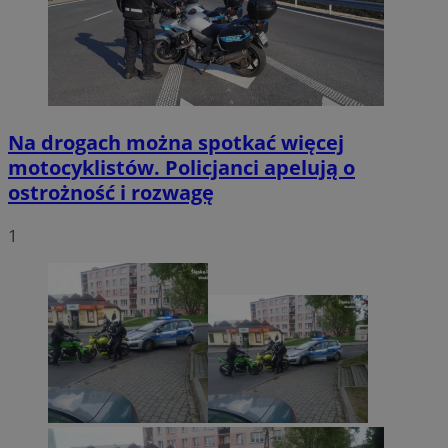
Na drogach można spotkać więcej
motocyklistów. Policjanci apelują o
ostrożność i rozwagę
1