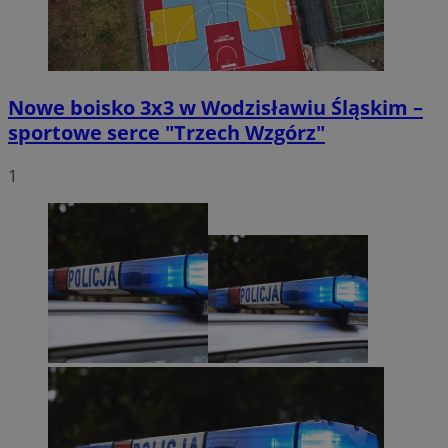
Nowe boisko 3x3 w Wodzisławiu Śląskim –
sportowe serce "Trzech Wzgórz"
1