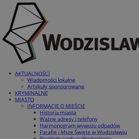
AKTUALNOŚCI
Wiadomości lokalne
Artykuły sponsorowane
KRYMINALNE
MIASTO
INFORMACJE O MIEŚCIE
Historia miasta
Ważne adresy i telefony
Harmonogram wywozu odpadów
Parafie i Msze Święte w Wodzisławiu
Rozkłady jazdy w Wodzisławiu