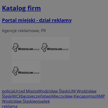
Katalog firm
Portal miejski - dział reklamy
Agencje reklamowe, PR
VISITOR_PRIVACY_METADATA
5 miesi
YouTube
tygod
.youtube.com
policja
Urząd Miasta
Wodzisław Śląski
UM Wodzisław
Śląski
WCK
bezpieczeństwo
Mieczysław Kieca
pomoc
KMP
Wodzisław Śląski
wypadek
reklama