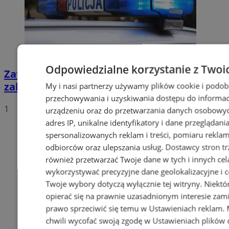
Odpowiedzialne korzystanie z Twoi
Zatrzymany za złamanie podwójnego
zakazu prowadzenia pojazdów!
My i nasi partnerzy używamy plików cookie i podob
przechowywania i uzyskiwania dostępu do informac
1
urządzeniu oraz do przetwarzania danych osobowych
adres IP, unikalne identyfikatory i dane przeglądani
spersonalizowanych reklam i treści, pomiaru reklam i
odbiorców oraz ulepszania usług.
Dostawcy stron tr
również przetwarzać Twoje dane w tych i innych cel
wykorzystywać precyzyjne dane geolokalizacyjne i c
Twoje wybory dotyczą wyłącznie tej witryny. Niekt
opierać się na prawnie uzasadnionym interesie zami
prawo sprzeciwić się temu w
Ustawieniach reklam
.
chwili wycofać swoją zgodę w
Ustawieniach plików 