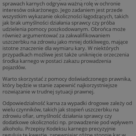
sprawach karnych odgrywa ważną rolę w ochronie
interesów oskarżonego. Jego zadaniem jest przede
wszystkim wykazanie okoliczności łagodzących, takich
jak brak umyślności działania sprawcy czy próba
udzielenia pomocy poszkodowanym. Obrońca może
również argumentować za zakwalifikowaniem
uszczerbku na zdrowiu jako mniej dotkliwego, mające
istotne znaczenie dla wymiaru kary. W niektórych
przypadkach możliwe jest także uniknięcie orzeczenia
środka karnego w postaci zakazu prowadzenia
pojazdów.
Warto skorzystać z pomocy doświadczonego prawnika,
który będzie w stanie zapewnić najkorzystniejsze
rozwiązanie w trudnej sytuacji prawnej.
Odpowiedzialność karna za wypadki drogowe zależy od
wielu czynników, takich jak stopień uszczerbku na
zdrowiu ofiar, umyślność działania sprawcy czy
dodatkowe okoliczności np. prowadzenie pod wpływem
alkoholu. Przepisy Kodeksu karnego precyzyjnie
regulują te kwestie, zapewniając różne stopnie kar w