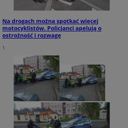
Na drogach można spotkać więcej
motocyklistów. Policjanci apelują o
ostrożność i rozwagę
1