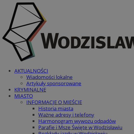
AKTUALNOŚCI
Wiadomości lokalne
Artykuły sponsorowane
KRYMINALNE
MIASTO
INFORMACJE O MIEŚCIE
Historia miasta
Ważne adresy i telefony
Harmonogram wywozu odpadów
Parafie i Msze Święte w Wodzisławiu
Rozkłady jazdy w Wodzisławiu