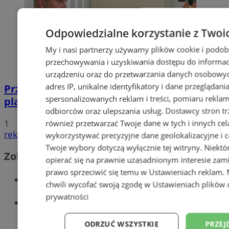
Odpowiedzialne korzystanie z Twoi
My i nasi partnerzy używamy plików cookie i podob
przechowywania i uzyskiwania dostępu do informac
urządzeniu oraz do przetwarzania danych osobowych
adres IP, unikalne identyfikatory i dane przeglądani
Przyszłość Wodzisławia Śląskiego:
spersonalizowanych reklam i treści, pomiaru reklam i
planowane inwestycje na 2025 rok
odbiorców oraz ulepszania usług.
Dostawcy stron tr
1
również przetwarzać Twoje dane w tych i innych cel
reklama
wykorzystywać precyzyjne dane geolokalizacyjne i c
Twoje wybory dotyczą wyłącznie tej witryny. Niekt
Zobacz również
opierać się na prawnie uzasadnionym interesie zami
prawo sprzeciwić się temu w
Ustawieniach reklam
.
Wiadomości kryminalne w Wodzisławiu
chwili wycofać swoją zgodę w
Ustawieniach plików 
prywatności
Wiadomości lokalne
ODRZUĆ WSZYSTKIE
PRZEJ