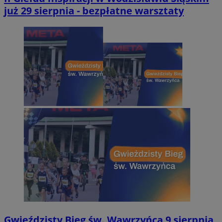
już 29 sierpnia - bezpłatne warsztaty
Gwieździsty Bieg św. Wawrzyńca 9 sierpnia