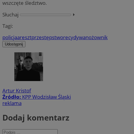
wszczęte śledztwo.
Słuchaj
⏵︎
Tagi:
policja
areszt
przestępstwo
recydywa
nożownik
Udostępnij
Artur Kristof
Źródło:
KPP Wodzisław Śląski
reklama
Dodaj komentarz