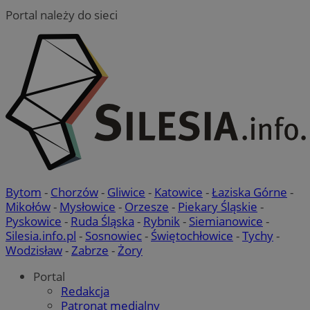
Portal należy do sieci
VISITOR_PRIVACY_METADATA
5 miesi
YouTube
tygod
.youtube.com
Bytom
-
Chorzów
-
Gliwice
-
Katowice
-
Łaziska Górne
-
Mikołów
-
Mysłowice
-
Orzesze
-
Piekary Śląskie
-
Pyskowice
-
Ruda Śląska
-
Rybnik
-
Siemianowice
-
Silesia.info.pl
-
Sosnowiec
-
Świętochłowice
-
Tychy
-
Wodzisław
-
Zabrze
-
Żory
Portal
Redakcja
Patronat medialny