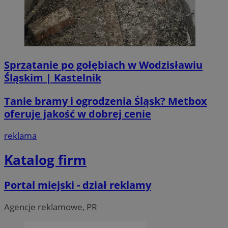
Sprzątanie po gołębiach w Wodzisławiu
Śląskim | Kastelnik
Tanie bramy i ogrodzenia Śląsk? Metbox
oferuje jakość w dobrej cenie
reklama
CookieScriptConsent
4 tygodni
CookieScript
Katalog firm
wodzislaw.com.pl
Portal miejski - dział reklamy
Agencje reklamowe, PR