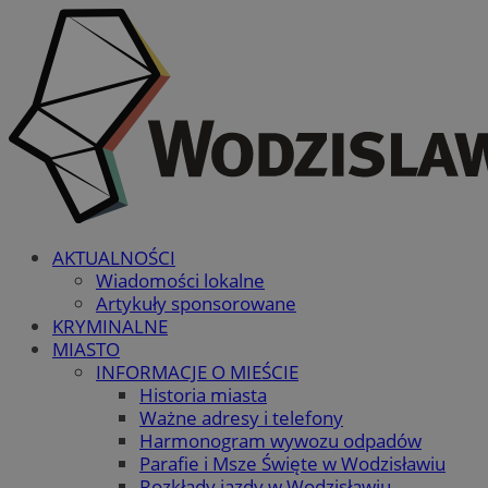
AKTUALNOŚCI
Wiadomości lokalne
Artykuły sponsorowane
KRYMINALNE
MIASTO
INFORMACJE O MIEŚCIE
Historia miasta
Ważne adresy i telefony
Harmonogram wywozu odpadów
Parafie i Msze Święte w Wodzisławiu
Rozkłady jazdy w Wodzisławiu