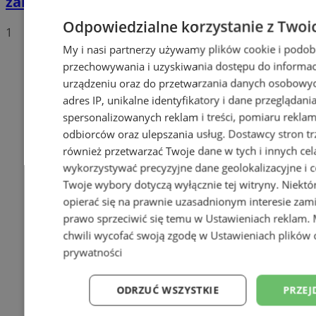
zakazu prowadzenia pojazdów!
Odpowiedzialne korzystanie z Twoi
1
My i nasi partnerzy używamy plików cookie i podob
przechowywania i uzyskiwania dostępu do informac
urządzeniu oraz do przetwarzania danych osobowych
adres IP, unikalne identyfikatory i dane przeglądani
spersonalizowanych reklam i treści, pomiaru reklam i
odbiorców oraz ulepszania usług.
Dostawcy stron tr
również przetwarzać Twoje dane w tych i innych cel
wykorzystywać precyzyjne dane geolokalizacyjne i c
Twoje wybory dotyczą wyłącznie tej witryny. Niekt
opierać się na prawnie uzasadnionym interesie zami
prawo sprzeciwić się temu w
Ustawieniach reklam
.
chwili wycofać swoją zgodę w
Ustawieniach plików 
prywatności
ODRZUĆ WSZYSTKIE
PRZEJ