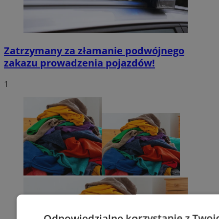
Zatrzymany za złamanie podwójnego
zakazu prowadzenia pojazdów!
1
Odpowiedzialne korzystanie z Twoi