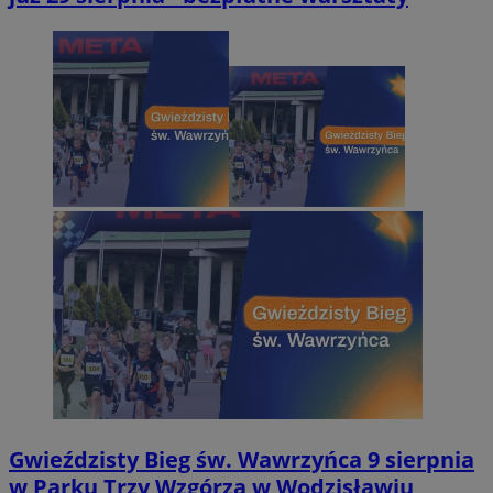
Gwieździsty Bieg św. Wawrzyńca 9 sierpnia
w Parku Trzy Wzgórza w Wodzisławiu