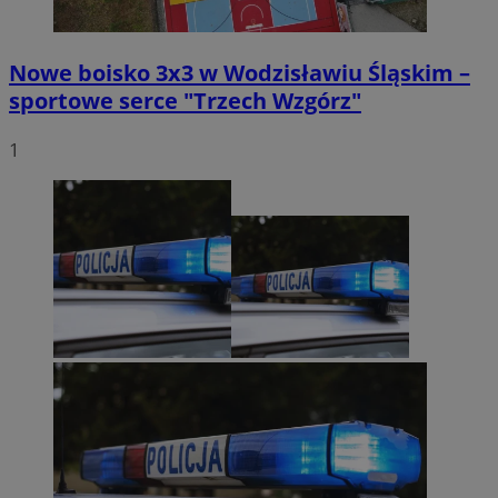
Nowe boisko 3x3 w Wodzisławiu Śląskim –
sportowe serce "Trzech Wzgórz"
1