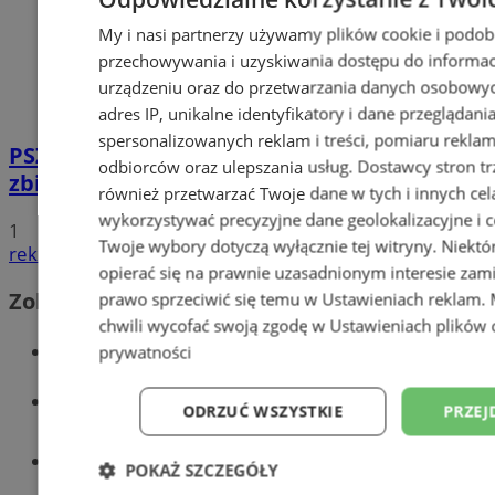
My i nasi partnerzy używamy plików cookie i podob
przechowywania i uzyskiwania dostępu do informac
urządzeniu oraz do przetwarzania danych osobowych
adres IP, unikalne identyfikatory i dane przeglądani
spersonalizowanych reklam i treści, pomiaru reklam i
PSZOK w Wodzisławiu: selektywne
odbiorców oraz ulepszania usług.
Dostawcy stron tr
zbieranie odpadów tekstylnych w gminach
również przetwarzać Twoje dane w tych i innych cel
wykorzystywać precyzyjne dane geolokalizacyjne i c
1
Twoje wybory dotyczą wyłącznie tej witryny. Niekt
reklama
opierać się na prawnie uzasadnionym interesie zami
Zobacz również
prawo sprzeciwić się temu w
Ustawieniach reklam
.
chwili wycofać swoją zgodę w
Ustawieniach plików 
Wiadomości kryminalne w Wodzisławiu
prywatności
Wiadomości lokalne
ODRZUĆ WSZYSTKIE
PRZEJ
Tworzenie stron www - Wodzisław
POKAŻ SZCZEGÓŁY
Śląski