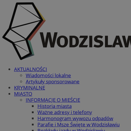
AKTUALNOŚCI
Wiadomości lokalne
Artykuły sponsorowane
KRYMINALNE
MIASTO
INFORMACJE O MIEŚCIE
Historia miasta
Ważne adresy i telefony
Harmonogram wywozu odpadów
Parafie i Msze Święte w Wodzisławiu
Rozkłady jazdy w Wodzisławiu