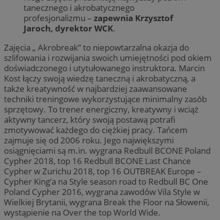
tanecznego i akrobatycznego
profesjonalizmu –
zapewnia Krzysztof
Jaroch, dyrektor WCK
.
Zajęcia „ Akrobreak” to niepowtarzalna okazja do
szlifowania i rozwijania swoich umiejętności pod okiem
doświadczonego i utytułowanego instruktora. Marcin
Kost łączy swoją wiedzę taneczną i akrobatyczną, a
także kreatywność w najbardziej zaawansowane
techniki treningowe wykorzystujące minimalny zasób
sprzętowy. To trener energiczny, kreatywny i wciąż
aktywny tancerz, który swoją postawą potrafi
zmotywować każdego do ciężkiej pracy. Tańcem
zajmuje się od 2006 roku. Jego największymi
osiągnięciami są m.in. wygrana Redbull BCONE Poland
Cypher 2018, top 16 Redbull BCONE Last Chance
Cypher w Zurichu 2018, top 16 OUTBREAK Europe –
Cypher King’a na Style season road to Redbull BC One
Poland Cypher 2016, wygrana zawodów Vila Style w
Wielkiej Brytanii, wygrana Break the Floor na Słowenii,
wystąpienie na Over the top World Wide.