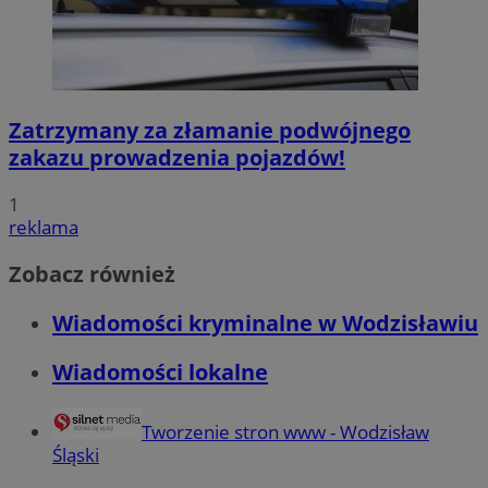
SessID
wodzislaw.com.pl
1 r
MvSessID
wodzislaw.com.pl
1 r
Zatrzymany za złamanie podwójnego
zakazu prowadzenia pojazdów!
INGRESSCOOKIE
Ses
NGINX Inc.
bh.contextweb.com
1
reklama
Zobacz również
Wiadomości kryminalne w Wodzisławiu
euds
.rfihub.com
Ses
Googl
Wiadomości lokalne
Tworzenie stron www - Wodzisław
Śląski