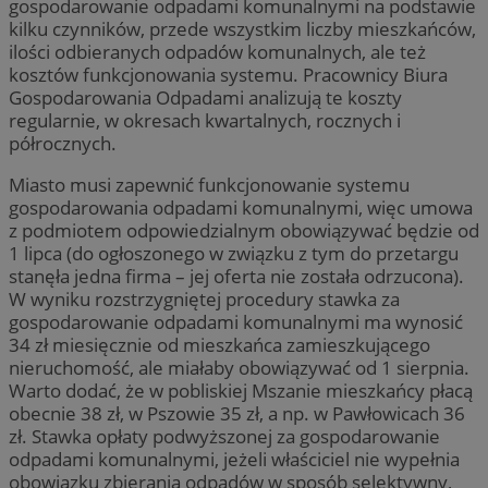
gospodarowanie odpadami komunalnymi na podstawie
kilku czynników, przede wszystkim liczby mieszkańców,
ilości odbieranych odpadów komunalnych, ale też
kosztów funkcjonowania systemu. Pracownicy Biura
Gospodarowania Odpadami analizują te koszty
regularnie, w okresach kwartalnych, rocznych i
półrocznych.
Miasto musi zapewnić funkcjonowanie systemu
gospodarowania odpadami komunalnymi, więc umowa
z podmiotem odpowiedzialnym obowiązywać będzie od
1 lipca (do ogłoszonego w związku z tym do przetargu
stanęła jedna firma – jej oferta nie została odrzucona).
W wyniku rozstrzygniętej procedury stawka za
gospodarowanie odpadami komunalnymi ma wynosić
34 zł miesięcznie od mieszkańca zamieszkującego
nieruchomość, ale miałaby obowiązywać od 1 sierpnia.
Warto dodać, że w pobliskiej Mszanie mieszkańcy płacą
obecnie 38 zł, w Pszowie 35 zł, a np. w Pawłowicach 36
zł. Stawka opłaty podwyższonej za gospodarowanie
odpadami komunalnymi, jeżeli właściciel nie wypełnia
obowiązku zbierania odpadów w sposób selektywny,