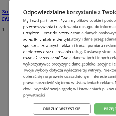
Smaki z całej Polski na wodzisławskim
Odpowiedzialne korzystanie z Twoi
rynku – zlot food trucków już w kwietniu!
My i nasi partnerzy używamy plików cookie i podob
przechowywania i uzyskiwania dostępu do informac
1
urządzeniu oraz do przetwarzania danych osobowych
adres IP, unikalne identyfikatory i dane przeglądani
spersonalizowanych reklam i treści, pomiaru reklam i
odbiorców oraz ulepszania usług.
Dostawcy stron tr
również przetwarzać Twoje dane w tych i innych cel
wykorzystywać precyzyjne dane geolokalizacyjne i c
Twoje wybory dotyczą wyłącznie tej witryny. Niekt
opierać się na prawnie uzasadnionym interesie zami
prawo sprzeciwić się temu w
Ustawieniach reklam
.
chwili wycofać swoją zgodę w
Ustawieniach plików 
prywatności
ODRZUĆ WSZYSTKIE
PRZEJ