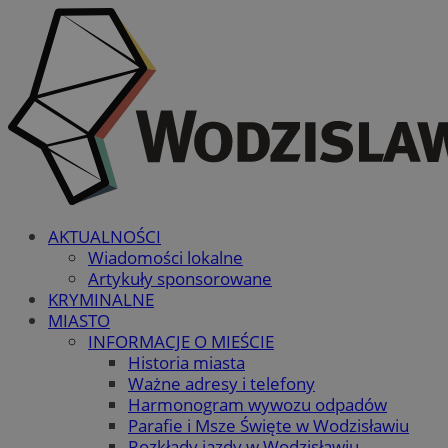
AKTUALNOŚCI
Wiadomości lokalne
Artykuły sponsorowane
KRYMINALNE
MIASTO
INFORMACJE O MIEŚCIE
Historia miasta
Ważne adresy i telefony
Harmonogram wywozu odpadów
Parafie i Msze Święte w Wodzisławiu
Rozkłady jazdy w Wodzisławiu