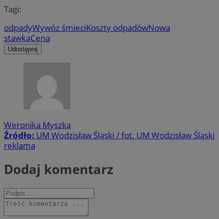
Tagi:
odpady
Wywóz śmieci
Koszty odpadów
Nowa
stawka
Cena
Udostępnij
Weronika Myszka
Źródło:
UM Wodzisław Śląski / fot. UM Wodzisław Śląski
reklama
Dodaj komentarz