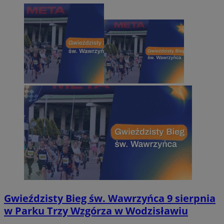
Gwieździsty Bieg św. Wawrzyńca 9 sierpnia
w Parku Trzy Wzgórza w Wodzisławiu