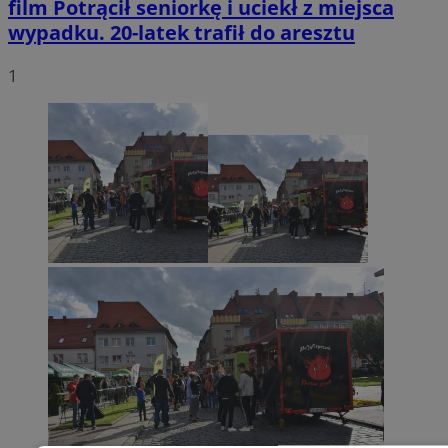
film
Potrącił seniorkę i uciekł z miejsca
wypadku. 20-latek trafił do aresztu
1