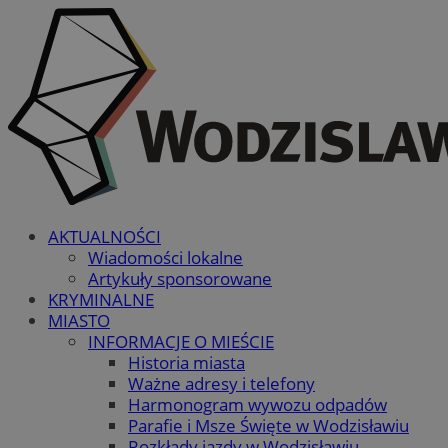
AKTUALNOŚCI
Wiadomości lokalne
Artykuły sponsorowane
KRYMINALNE
MIASTO
INFORMACJE O MIEŚCIE
Historia miasta
Ważne adresy i telefony
Harmonogram wywozu odpadów
Parafie i Msze Święte w Wodzisławiu
Rozkłady jazdy w Wodzisławiu