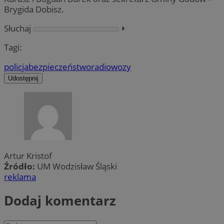
Brygida Dobisz.
Słuchaj
⏵︎
Tagi:
policja
bezpieczeństwo
radiowozy
Udostępnij
Artur Kristof
Źródło:
UM Wodzisław Śląski
reklama
Dodaj komentarz