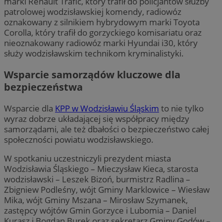
marki Renault Trafic, który trafił do policjantów służby
patrolowej wodzisławskiej komendy, radiowóz
oznakowany z silnikiem hybrydowym marki Toyota
Corolla, który trafił do gorzyckiego komisariatu oraz
nieoznakowany radiowóz marki Hyundai i30, który
służy wodzisławskim technikom kryminalistyki.
Wsparcie samorządów kluczowe dla
bezpieczeństwa
Wsparcie dla
KPP w Wodzisławiu Śląskim
to nie tylko
wyraz dobrze układającej się współpracy między
samorządami, ale też dbałości o bezpieczeństwo całej
społeczności powiatu wodzisławskiego.
W spotkaniu uczestniczyli prezydent miasta
Wodzisławia Śląskiego – Mieczysław Kieca, starosta
wodzisławski – Leszek Bizoń, burmistrz Radlina –
Zbigniew Podleśny, wójt Gminy Marklowice – Wiesław
Mika, wójt Gminy Mszana – Mirosław Szymanek,
zastępcy wójtów Gmin Gorzyce i Lubomia – Daniel
Kurasz i Bogdan Burek oraz sekretarz Gminy Godów –