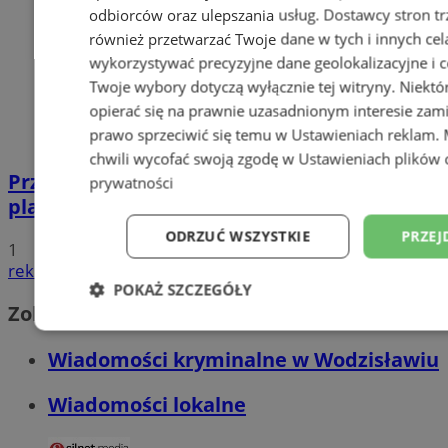
odbiorców oraz ulepszania usług.
Dostawcy stron tr
również przetwarzać Twoje dane w tych i innych cel
wykorzystywać precyzyjne dane geolokalizacyjne i c
Twoje wybory dotyczą wyłącznie tej witryny. Niekt
opierać się na prawnie uzasadnionym interesie zami
prawo sprzeciwić się temu w
Ustawieniach reklam
.
chwili wycofać swoją zgodę w
Ustawieniach plików 
Przyszłość Wodzisławia Śląskiego:
prywatności
planowane inwestycje na 2025 rok
ODRZUĆ WSZYSTKIE
PRZEJ
1
reklama
POKAŻ SZCZEGÓŁY
Zobacz również
Niezbędne
Wydajność
Targetowani
Wiadomości kryminalne w Wodzisławiu
Wiadomości lokalne
Niesklasyfikowane