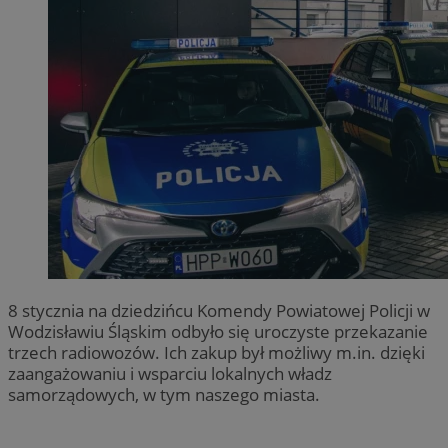
8 stycznia na dziedzińcu Komendy Powiatowej Policji w
Wodzisławiu Śląskim odbyło się uroczyste przekazanie
trzech radiowozów. Ich zakup był możliwy m.in. dzięki
zaangażowaniu i wsparciu lokalnych władz
samorządowych, w tym naszego miasta.