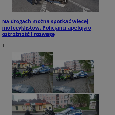
Na drogach można spotkać więcej
motocyklistów. Policjanci apelują o
ostrożność i rozwagę
1