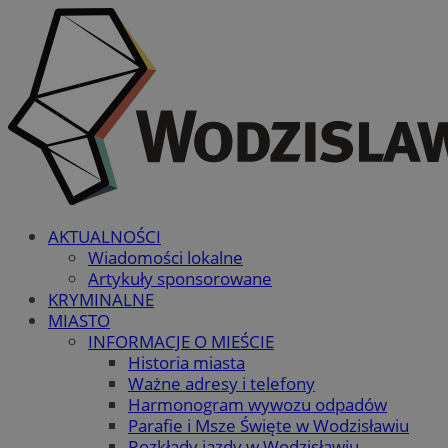
AKTUALNOŚCI
Wiadomości lokalne
Artykuły sponsorowane
KRYMINALNE
MIASTO
INFORMACJE O MIEŚCIE
Historia miasta
Ważne adresy i telefony
Harmonogram wywozu odpadów
Parafie i Msze Święte w Wodzisławiu
Rozkłady jazdy w Wodzisławiu