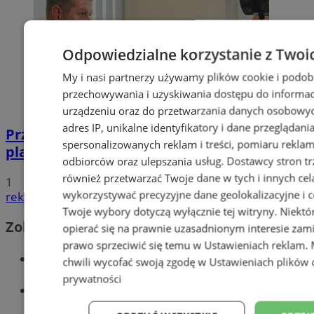
Odpowiedzialne korzystanie z Twoi
My i nasi partnerzy używamy plików cookie i podob
przechowywania i uzyskiwania dostępu do informac
urządzeniu oraz do przetwarzania danych osobowych
adres IP, unikalne identyfikatory i dane przeglądani
Przyszłość Wodzisławia Śląskiego:
spersonalizowanych reklam i treści, pomiaru reklam i
planowane inwestycje na 2025 rok
odbiorców oraz ulepszania usług.
Dostawcy stron tr
również przetwarzać Twoje dane w tych i innych cel
1
wykorzystywać precyzyjne dane geolokalizacyjne i c
reklama
Twoje wybory dotyczą wyłącznie tej witryny. Niekt
Zobacz również
opierać się na prawnie uzasadnionym interesie zami
prawo sprzeciwić się temu w
Ustawieniach reklam
.
Wiadomości kryminalne w Wodzisławiu
chwili wycofać swoją zgodę w
Ustawieniach plików 
prywatności
Wiadomości lokalne