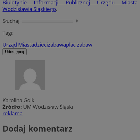
Biuletynie Informacji Publicznej Urzędu Miasta
Wodzisławia Śląskiego
.
Słuchaj
⏵︎
Tagi:
Urząd Miasta
dzieci
zabawa
plac zabaw
Udostępnij
Karolina Goik
Źródło:
UM Wodzisław Śląski
reklama
Dodaj komentarz