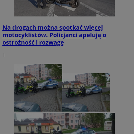
Na drogach można spotkać więcej
motocyklistów. Policjanci apelują o
ostrożność i rozwagę
1