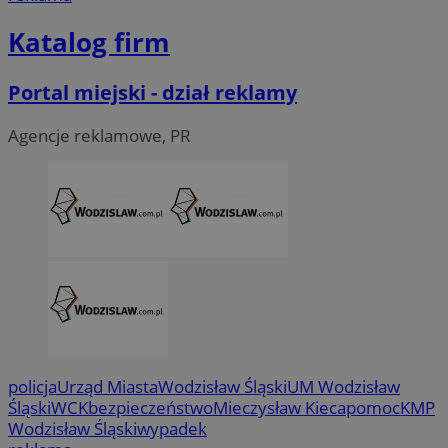
Katalog firm
Portal miejski - dział reklamy
Agencje reklamowe, PR
CookieScriptConsent
4 tygodni
CookieScript
wodzislaw.com.pl
policja
Urząd Miasta
Wodzisław Śląski
UM Wodzisław
Śląski
WCK
bezpieczeństwo
Mieczysław Kieca
pomoc
KMP
Wodzisław Śląski
wypadek