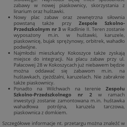
zabawy w nowej piaskownicy, skorzystania z
linarium oraz huśtawki.
Nowy plac zabaw oraz zewnętrzna siłownia
powstaną także przy
Zespole Szkolno-
Przedszkolnym nr 3
w Radlinie II. Teren zostanie
wyposażony m.in. w huśtawki, karuzele,
piaskownicę, bujak sprężynowy, orbitrek, wahadło
podwójne.
Najmłodsi mieszkańcy Kokoszyce także zyskają
miejsce do integracji. Na placu zabaw przy ul.
Pałacowej 28 w Kokoszycach już niebawem będzie
można oddawać się zabawom m.in. na
huśtawkach, zjeżdżalni, karuzelach. Nie zabraknie
także piaskownicy.
Ponadto na Wilchwach na terenie
Zespołu
Szkolno-Przedszkolnego nr 2
w ramach
inwestycji zostanie zamontowana m.in. huśtawka
wahadłowa potrójna, karuzela tarczowa,
piaskownica z domkiem.
Szczegółowe informacje nt. przetargu można znaleźć w