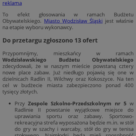
reklama
To efekt głosowania w ramach Budżetu
Obywatelskiego.
Miasto Wodzisław Śląski
jest właśnie
na etapie wyboru wykonawcy.
Do przetargu zgłoszono 13 ofert
Przypomnijmy, mieszkańcy w ramach
Wodzisławskiego Budżetu Obywatelskiego
zdecydowali, że w naszym mieście powstaną cztery
nowe place zabaw. Już niedługo pojawią się one w
dzielnicach Radlin II, Wilchwy oraz Kokoszyce. Na ten
cel w budżecie miasta zabezpieczono ponad 400
tysięcy złotych.
Przy
Zespole Szkolno-Przedszkolnym nr 5
w
Radlinie II powstanie wyjątkowe miejsce do
uprawiania sportu oraz zabawy. Sportowo-
rekreacyjna strefa wyposażona będzie m.in. w stół
do gry w szachy i warcaby, stół do gry w tenisa
stołowego. Najmłodsi będą mieli sposobność