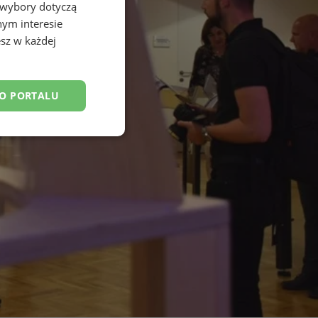
 wybory dotyczą
nym interesie
sz w każdej
DO PORTALU
esklasyfikowane
ane
owanie użytkownika i
j.