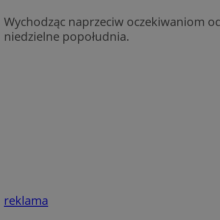
QeSessID
Wychodząc naprzeciw oczekiwaniom odwi
SessID
niedzielne popołudnia.
MvSessID
INGRESSCOOKIE
euds
__cf_bm
li_gc
__Secure-ROLLOU
reklama