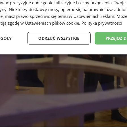
wać precyzyjne dane geolokalizacyjne i cechy urządzenia. Twoje
tryny. Niektórzy dostawcy mogą opierać się na prawnie uzasadnio
ie; masz prawo sprzeciwić się temu w
Ustawieniach reklam
. Może
woją zgodę w
Ustawieniach plików cookie
.
Polityka prywatności
EGÓŁY
ODRZUĆ WSZYSTKIE
PRZEJDŹ 
Wydajność
Targetowanie
Funkcjonalność
Ni
ezbędne
Wydajność
Targetowanie
Funkcjonalność
Niesklasyfikow
ie umożliwiają korzystanie z podstawowych funkcji strony internetowej, takich jak log
Bez niezbędnych plików cookie nie można prawidłowo korzystać ze strony internetowe
Okres
Provider
/
Domena
Opis
przechowywania