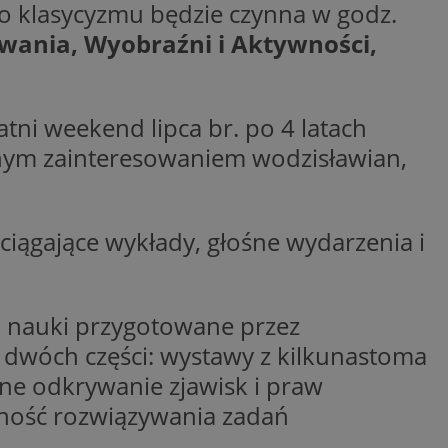
o klasycyzmu będzie czynna w godz.
ctwem bezpiecznych
 tym samym
wania, Wyobraźni i Aktywności,
nych danych.
rzez usługę Cookie-
preferencji
 na pliki cookie.
ookie Cookie-
atni weekend lipca br. po 4 latach
ym zainteresowaniem wodzisławian,
nformacje o zgodzie
ncjach dotyczących
ia z witryny.
olityki prywatności
ich przestrzeganie
temu użytkownik nie
iągające wykłady, głośne wydarzenia i
woich preferencji,
 z regulacjami
 identyfikatora
m nauki przygotowane przez
dwóch części: wystawy z kilkunastoma
ne odkrywanie zjawisk i praw
lność rozwiązywania zadań
 i przechowywania
ia interakcji