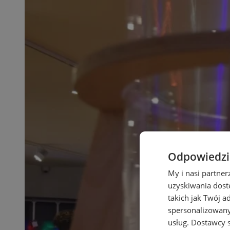
Odpowiedzia
My i nasi partne
uzyskiwania dost
takich jak Twój a
spersonalizowanyc
usług.
Dostawcy s