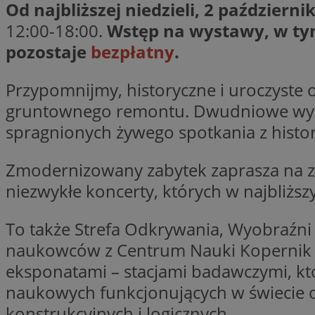
Od najbliższej niedzieli, 2 październi
12:00-18:00.
Wstęp na wystawy, w tym
pozostaje
bezpłatny
.
CookieScriptConse
Przypomnijmy, historyczne i uroczyste o
gruntownego remontu. Dwudniowe wyda
VISITOR_PRIVACY_
spragnionych żywego spotkania z histor
Zmodernizowany zabytek zaprasza na zw
niezwykłe koncerty, których w najbliższ
suid
To także Strefa Odkrywania, Wyobraźni
naukowców z Centrum Nauki Kopernik w
eksponatami – stacjami badawczymi, kt
Nazwa
Pro
naukowych funkcjonujących w świecie o
Nazwa
Nazwa
Do
Nazwa
ustat_bzgfew1atv22
konstrukcyjnych i logicznych.
sa-user-id
google_push
.bi