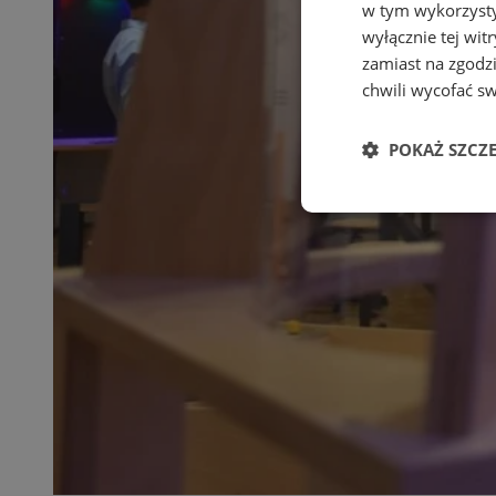
w tym wykorzysty
wyłącznie tej wi
zamiast na zgodz
chwili wycofać s
POKAŻ SZCZ
Niezbędne
Ni
Niezbędne pliki cook
zarządzanie kontem. 
Nazwa