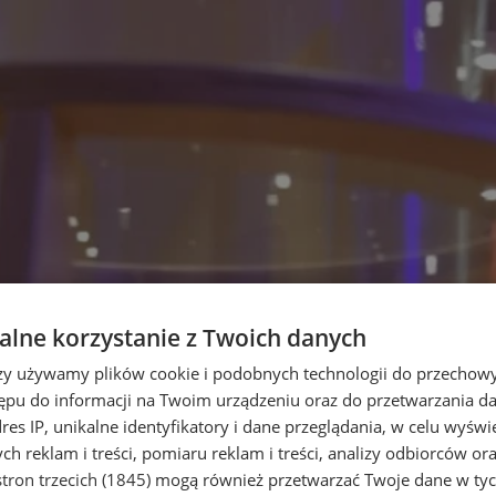
lne korzystanie z Twoich danych
rzy używamy plików cookie i podobnych technologii do przechow
ępu do informacji na Twoim urządzeniu oraz do przetwarzania 
dres IP, unikalne identyfikatory i dane przeglądania, w celu wyświ
h reklam i treści, pomiaru reklam i treści, analizy odbiorców or
tron trzecich (1845)
mogą również przetwarzać Twoje dane w tych