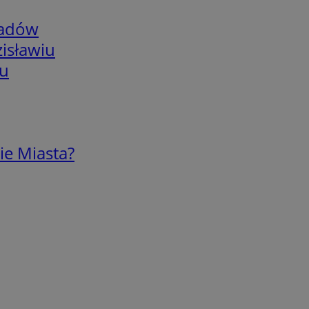
adów
isławiu
iu
ie Miasta?