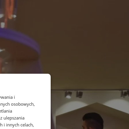
ywania i
danych osobowych,
etlania
az ulepszania
 i innych celach,