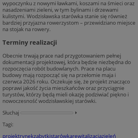
wypoczynku z nowymi ławkami, koszami na śmieci oraz
nasadzeniami zieleni, w tym bylinami i drzewami
kulistymi. Wodzisławska starówka stanie się również
bardziej przyjazna rowerzystom – przewidziano miejsce
na stojak na rowery.
Terminy realizacji
Obecnie trwają prace nad przygotowaniem pełnej
dokumentacji projektowej, która będzie niezbędna do
rozpoczęcia robót budowlanych. Prace na placu
budowy mają rozpocząć się na przełomie maja i
czerwca 2026 roku. Oczekuje się, że projekt znacząco
poprawi jakość życia mieszkańców oraz przyciągnie
turystów, którzy będą mieli okazję podziwiać piękno i
nowoczesność wodzisławskiej starówki.
Słuchaj
⏵︎
Tagi:
projekt
rynek
zabytki
starówka
rewitalizacja
zieleń