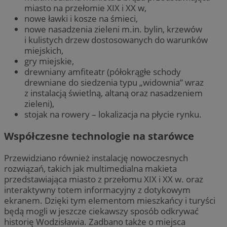
miasto na przełomie XIX i XX w,
nowe ławki i kosze na śmieci,
nowe nasadzenia zieleni m.in. bylin, krzewów
i kulistych drzew dostosowanych do warunków
miejskich,
gry miejskie,
drewniany amfiteatr (półokrągłe schody
drewniane do siedzenia typu „widownia” wraz
z instalacją świetlną, altaną oraz nasadzeniem
zieleni),
stojak na rowery – lokalizacja na płycie rynku.
Współczesne technologie na starówce
Przewidziano również instalację nowoczesnych
rozwiązań, takich jak multimedialna makieta
przedstawiająca miasto z przełomu XIX i XX w. oraz
interaktywny totem informacyjny z dotykowym
ekranem. Dzięki tym elementom mieszkańcy i turyści
będą mogli w jeszcze ciekawszy sposób odkrywać
historię Wodzisławia. Zadbano także o miejsca