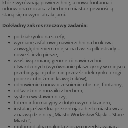
które wyrównają powierzchnię, a nowa fontanna i
odnowiona mozaika z herbem miasta z pewnością
staną się nowymi atrakcjami.
Dokładny zakres rzeczowy zadania:
podział rynku na strefy,
wymianę asfaltowej nawierzchni na brukową
z uwzględnieniem miejsc na tzw. szpilkostrady –
nowe ścieżki piesze,
właściwą zmianę geometrii nawierzchni
utwardzonych (wyrównanie płaszczyzny w miejscu
przebiegającej obecnie przez środek rynku drogi
poprzez obniżenie krawężników),
odnowienie i unowocześnienie obecnej fontanny,
odświeżenie mozaiki z herbem,
system wystawienniczy,
totem informacyjny z dotykowym ekranem,
instalacja świetlna prezentująca herb miasta wraz
z nazwą dzielnicy „Miasto Wodzisław Śląski – Stare
Miasto”,
multimedialna makieta z brązu przedstawiająca