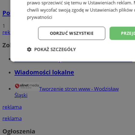
prawo sprzeciwić się temu w
Ustawieniach reklam
.
chwili wycofać swoją zgodę w
Ustawieniach plików 
Policyjna eskorta na porodówkę
prywatności
1
reklama
ODRZUĆ WSZYSTKIE
PRZEJ
Zobacz również
POKAŻ SZCZEGÓŁY
Wiadomości kryminalne w Wodzisławiu
Niezbędne
Wydajność
Targetowani
Wiadomości lokalne
Niesklasyfikowane
Tworzenie stron www - Wodzisław
Śląski
reklama
reklama
Niezbędne
Wydajność
Targetowanie
Funkcjonalno
Ogłoszenia