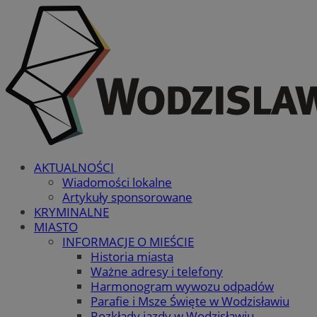
AKTUALNOŚCI
Wiadomości lokalne
Artykuły sponsorowane
KRYMINALNE
MIASTO
INFORMACJE O MIEŚCIE
Historia miasta
Ważne adresy i telefony
Harmonogram wywozu odpadów
Parafie i Msze Święte w Wodzisławiu
Rozkłady jazdy w Wodzisławiu