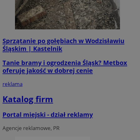
__Secure-ROLLOUT_TOKEN
.youtube.com
5 miesi
tygod
Sprzątanie po gołębiach w Wodzisławiu
Śląskim | Kastelnik
Tanie bramy i ogrodzenia Śląsk? Metbox
oferuje jakość w dobrej cenie
reklama
Katalog firm
Portal miejski - dział reklamy
Agencje reklamowe, PR
CookieScriptConsent
4 tygodni
CookieScript