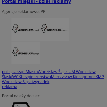
Portal miejski - dział reklamy
Agencje reklamowe, PR
CookieScriptConsent
4 tygodni
CookieScript
wodzislaw.com.pl
policja
Urząd Miasta
Wodzisław Śląski
UM Wodzisław
Śląski
WCK
bezpieczeństwo
Mieczysław Kieca
pomoc
KMP
Wodzisław Śląski
wypadek
reklama
Portal należy do sieci