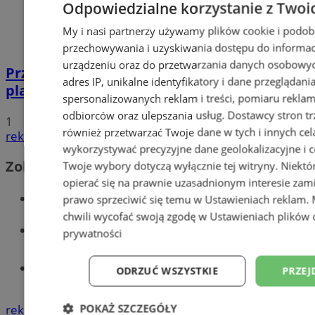
Odpowiedzialne korzystanie z Twoi
My i nasi partnerzy używamy plików cookie i podob
przechowywania i uzyskiwania dostępu do informac
urządzeniu oraz do przetwarzania danych osobowych
Przyszłość Wodzisławia Śląskiego:
adres IP, unikalne identyfikatory i dane przeglądani
planowane inwestycje na 2025 rok
spersonalizowanych reklam i treści, pomiaru reklam i
odbiorców oraz ulepszania usług.
Dostawcy stron tr
1
również przetwarzać Twoje dane w tych i innych cel
reklama
wykorzystywać precyzyjne dane geolokalizacyjne i c
Zobacz również
Twoje wybory dotyczą wyłącznie tej witryny. Niekt
opierać się na prawnie uzasadnionym interesie zami
Wiadomości kryminalne w Wodzisławiu
prawo sprzeciwić się temu w
Ustawieniach reklam
.
chwili wycofać swoją zgodę w
Ustawieniach plików 
Wiadomości lokalne
prywatności
Tworzenie stron www - Wodzisław
ODRZUĆ WSZYSTKIE
PRZEJ
Śląski
POKAŻ SZCZEGÓŁY
reklama