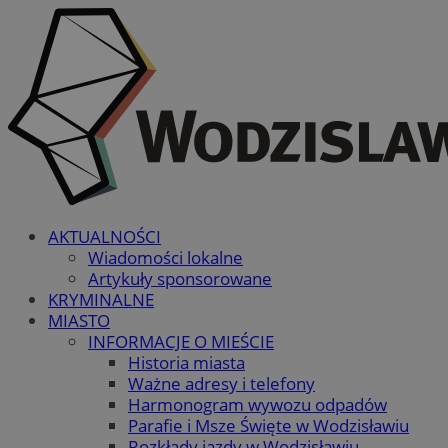
AKTUALNOŚCI
Wiadomości lokalne
Artykuły sponsorowane
KRYMINALNE
MIASTO
INFORMACJE O MIEŚCIE
Historia miasta
Ważne adresy i telefony
Harmonogram wywozu odpadów
Parafie i Msze Święte w Wodzisławiu
Rozkłady jazdy w Wodzisławiu