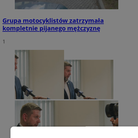
Grupa motocyklistów zatrzymała
kompletnie pijanego mężczyznę
1