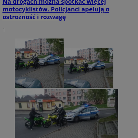
Na drogach można spotkać więcej
motocyklistów. Policjanci apelują o
ostrożność i rozwagę
1