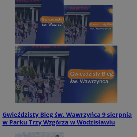
Gwieździsty Bieg św. Wawrzyńca 9 sierpnia
w Parku Trzy Wzgórza w Wodzisławiu