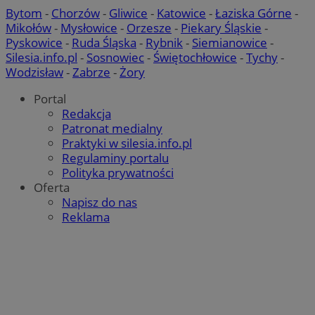
Bytom
-
Chorzów
-
Gliwice
-
Katowice
-
Łaziska Górne
-
Mikołów
-
Mysłowice
-
Orzesze
-
Piekary Śląskie
-
Pyskowice
-
Ruda Śląska
-
Rybnik
-
Siemianowice
-
Silesia.info.pl
-
Sosnowiec
-
Świętochłowice
-
Tychy
-
Wodzisław
-
Zabrze
-
Żory
Portal
Redakcja
Patronat medialny
Praktyki w silesia.info.pl
Regulaminy portalu
Polityka prywatności
suid
1 r
Simplifi Holdings
Oferta
Inc.
Napisz do nas
.simpli.fi
Reklama
Provider
/
Okres
Provider
/
Nazwa
Nazwa
Opis
Domena
przechowywania
Domena
Okres
Nazwa
Provider
/
Domena
przechowywania
google_push
ustat_bzgfew1atv22997j5xml1i0sh2zls0
.bidswitch.net
4 minuty 58
.ustat.info
Ten plik coo
Okres
Nazwa
Provider
/
Domena
sekund
do zarządza
sa-user-id
1 rok
StackAdapt
przechowywan