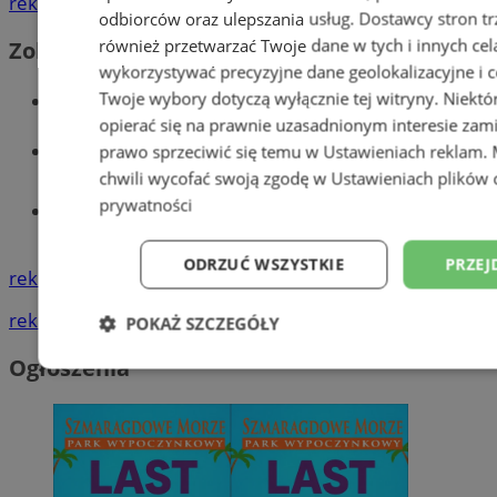
reklama
odbiorców oraz ulepszania usług.
Dostawcy stron tr
również przetwarzać Twoje dane w tych i innych cel
Zobacz również
wykorzystywać precyzyjne dane geolokalizacyjne i c
Wiadomości kryminalne w Wodzisławiu
Twoje wybory dotyczą wyłącznie tej witryny. Niekt
opierać się na prawnie uzasadnionym interesie zami
Wiadomości lokalne
prawo sprzeciwić się temu w
Ustawieniach reklam
.
chwili wycofać swoją zgodę w
Ustawieniach plików 
prywatności
Tworzenie stron www - Wodzisław
Śląski
ODRZUĆ WSZYSTKIE
PRZEJ
reklama
reklama
POKAŻ SZCZEGÓŁY
Ogłoszenia
Niezbędne
Wydajność
Targetowani
Niesklasyfikowane