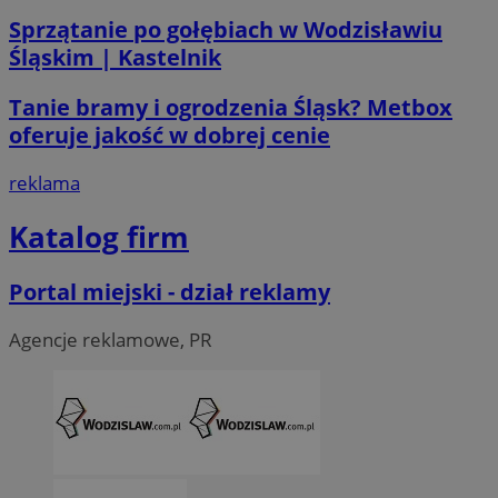
Sprzątanie po gołębiach w Wodzisławiu
Śląskim | Kastelnik
li_gc
5 miesi
LinkedIn
tygod
Corporation
Tanie bramy i ogrodzenia Śląsk? Metbox
.linkedin.com
oferuje jakość w dobrej cenie
reklama
__Secure-ROLLOUT_TOKEN
.youtube.com
5 miesi
tygod
Katalog firm
Portal miejski - dział reklamy
Agencje reklamowe, PR