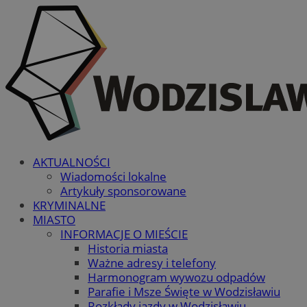
AKTUALNOŚCI
Wiadomości lokalne
Artykuły sponsorowane
KRYMINALNE
MIASTO
INFORMACJE O MIEŚCIE
Historia miasta
Ważne adresy i telefony
Harmonogram wywozu odpadów
Parafie i Msze Święte w Wodzisławiu
Rozkłady jazdy w Wodzisławiu