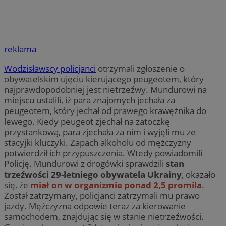
reklama
Wodzisławscy policjanci
otrzymali zgłoszenie o
obywatelskim ujęciu kierującego peugeotem, który
najprawdopodobniej jest nietrzeźwy. Mundurowi na
miejscu ustalili, iż para znajomych jechała za
peugeotem, który jechał od prawego krawężnika do
lewego. Kiedy peugeot zjechał na zatoczkę
przystankową, para zjechała za nim i wyjęli mu ze
stacyjki kluczyki. Zapach alkoholu od mężczyzny
potwierdził ich przypuszczenia. Wtedy powiadomili
Policję. Mundurowi z drogówki sprawdzili
stan
trzeźwości 29-letniego obywatela Ukrainy
, okazało
się, że
miał on w organizmie ponad 2,5 promila
.
Został zatrzymany, policjanci zatrzymali mu prawo
jazdy. Mężczyzna odpowie teraz za kierowanie
samochodem, znajdując się w stanie nietrzeźwości.