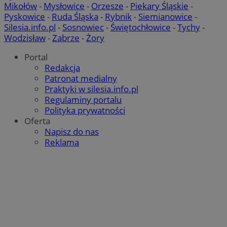
VISITOR_PRIVACY_METADATA
5 miesi
Mikołów
-
Mysłowice
-
Orzesze
-
Piekary Śląskie
-
YouTube
tygod
.youtube.com
Pyskowice
-
Ruda Śląska
-
Rybnik
-
Siemianowice
-
Silesia.info.pl
-
Sosnowiec
-
Świętochłowice
-
Tychy
-
Wodzisław
-
Zabrze
-
Żory
Portal
Redakcja
Patronat medialny
Praktyki w silesia.info.pl
Regulaminy portalu
Polityka prywatności
Oferta
Napisz do nas
Reklama
suid
1 r
Simplifi Holdings
Inc.
.simpli.fi