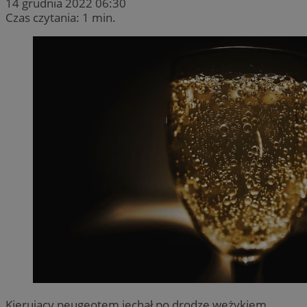
14 grudnia 2022 06:30
Czas czytania: 1 min.
Kierujący peugeotem jechał po drodze wężykiem,