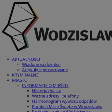
AKTUALNOŚCI
Wiadomości lokalne
Artykuły sponsorowane
KRYMINALNE
MIASTO
INFORMACJE O MIEŚCIE
Historia miasta
Ważne adresy i telefony
Harmonogram wywozu odpadów
Parafie i Msze Święte w Wodzisławiu
Rozkłady jazdy w Wodzisławiu