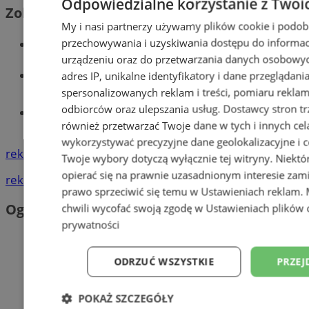
Odpowiedzialne korzystanie z Twoi
Zobacz również
My i nasi partnerzy używamy plików cookie i podob
Wiadomości kryminalne w Wodzisławiu
przechowywania i uzyskiwania dostępu do informac
urządzeniu oraz do przetwarzania danych osobowych
Wiadomości lokalne
adres IP, unikalne identyfikatory i dane przeglądani
spersonalizowanych reklam i treści, pomiaru reklam i
odbiorców oraz ulepszania usług.
Dostawcy stron tr
Tworzenie stron www - Wodzisław
również przetwarzać Twoje dane w tych i innych cel
Śląski
wykorzystywać precyzyjne dane geolokalizacyjne i c
reklama
Twoje wybory dotyczą wyłącznie tej witryny. Niekt
opierać się na prawnie uzasadnionym interesie zami
reklama
prawo sprzeciwić się temu w
Ustawieniach reklam
.
Ogłoszenia
chwili wycofać swoją zgodę w
Ustawieniach plików 
prywatności
ODRZUĆ WSZYSTKIE
PRZEJ
POKAŻ SZCZEGÓŁY