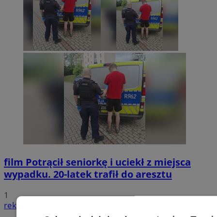
film
Potrącił seniorkę i uciekł z miejsca
wypadku. 20-latek trafił do aresztu
1
reklama