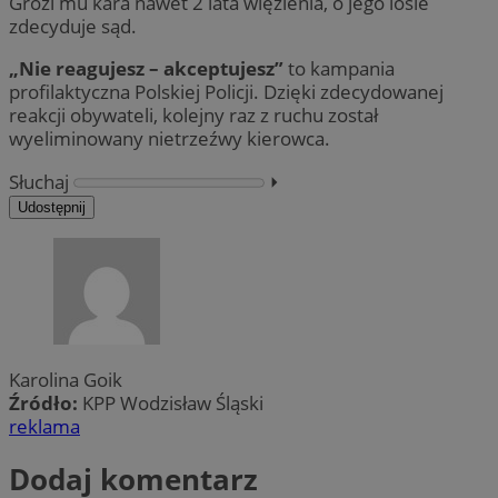
Grozi mu kara nawet 2 lata więzienia, o jego losie
zdecyduje sąd.
„Nie reagujesz – akceptujesz”
to kampania
profilaktyczna Polskiej Policji. Dzięki zdecydowanej
reakcji obywateli, kolejny raz z ruchu został
wyeliminowany nietrzeźwy kierowca.
Słuchaj
⏵︎
Udostępnij
Karolina Goik
Źródło:
KPP Wodzisław Śląski
reklama
Dodaj komentarz