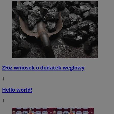
Złóż wniosek o dodatek węglowy
1
Hello world!
1