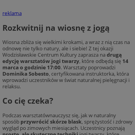
reklama
Rozkwitnij na wiosnę z jogą
Wiosna zbliża się wielkimi krokami, a wraz z nią czas na
odnowę nie tylko natury, ale i siebie! Z tej okazji
Wodzisławskie Centrum Kultury zaprasza na
drugą
edycję warsztatów jogi twarzy
, które odbędą się
14
marca o godzinie 17:00
. Warsztaty poprowadzi
Dominika Sobesto
, certyfikowana instruktorka, która
wprowadzi uczestników w świat naturalnej pielęgnacji i
relaksu.
Co cię czeka?
Podczas warsztatównauczysz się, jak w naturalny
sposób
przywrócić skórze blask
, sprężystość i zdrowy
wygląd po zimowych miesiącach. Uczestnicy poznają
proste, ale skuteczne techniki
jogi twarzy, które