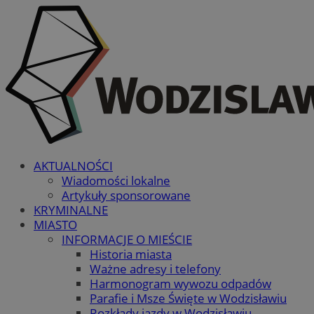
AKTUALNOŚCI
Wiadomości lokalne
Artykuły sponsorowane
KRYMINALNE
MIASTO
INFORMACJE O MIEŚCIE
Historia miasta
Ważne adresy i telefony
Harmonogram wywozu odpadów
Parafie i Msze Święte w Wodzisławiu
Rozkłady jazdy w Wodzisławiu