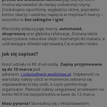
można wprowadzić do swojej codziennej rutyny.
Zredukujesz opuchliznę, wygładzisz skórę, poprawisz
kontur twarzy i uwolnisz napięcia w mięśniach twarzy –
wszystko to
bez zabiegów i igieł
.
Warsztaty połączą jogę twarzy,
automasaż,
akupresurę
oraz głęboką relaksację. Zostaną także
wykorzystane naturalne olejki i kosmetyki do masażu, a
uzdrawiające dźwięki wprowadzą Cię w pełen relaks.
Jak się zapisać?
Koszt udziału to 80 zł od osoby.
Zapisy przyjmowane
są do 10 marca
pod
adresem:
i.sobota@wck.wodzislaw.pl
. Odpłatność za
warsztaty należy uiścić w momencie zebrania się
odpowiedniej liczby osób, o czym poinformuje
organizator. Płatność należy uregulować przelewem na
konto WCK lub bezpośrednio w kasie do 12 marca.
Masz pytania?
Skontaktuj się z Wodzisławskim