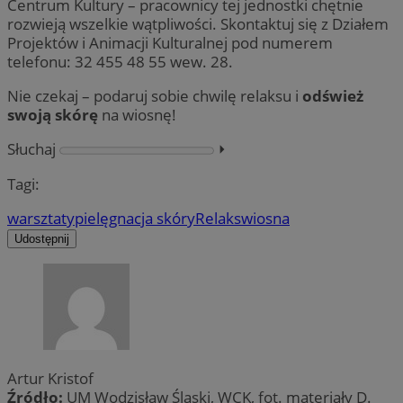
Centrum Kultury – pracownicy tej jednostki chętnie
rozwieją wszelkie wątpliwości. Skontaktuj się z Działem
Projektów i Animacji Kulturalnej pod numerem
telefonu: 32 455 48 55 wew. 28.
Nie czekaj – podaruj sobie chwilę relaksu i
odśwież
swoją skórę
na wiosnę!
Słuchaj
⏵︎
Tagi:
warsztaty
pielęgnacja skóry
Relaks
wiosna
Udostępnij
Artur Kristof
Źródło:
UM Wodzisław Śląski, WCK, fot. materiały D.