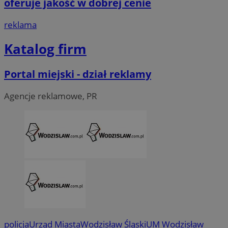
oferuje jakość w dobrej cenie
reklama
Katalog firm
Portal miejski - dział reklamy
Agencje reklamowe, PR
CookieScriptConsent
4 tygodni
CookieScript
wodzislaw.com.pl
policja
Urząd Miasta
Wodzisław Śląski
UM Wodzisław