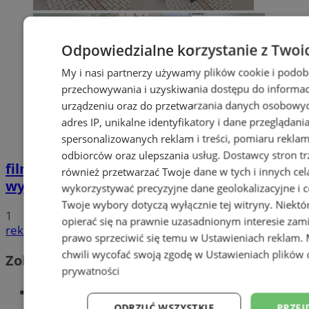
Odpowiedzialne korzystanie z Twoi
My i nasi partnerzy używamy plików cookie i podob
przechowywania i uzyskiwania dostępu do informac
urządzeniu oraz do przetwarzania danych osobowych
adres IP, unikalne identyfikatory i dane przeglądani
spersonalizowanych reklam i treści, pomiaru reklam i
odbiorców oraz ulepszania usług.
Dostawcy stron tr
film
Potrącił seniorkę i uciekł z miejsca
również przetwarzać Twoje dane w tych i innych cel
wypadku. 20-latek trafił do aresztu
wykorzystywać precyzyjne dane geolokalizacyjne i c
Twoje wybory dotyczą wyłącznie tej witryny. Niekt
1
opierać się na prawnie uzasadnionym interesie zami
reklama
prawo sprzeciwić się temu w
Ustawieniach reklam
.
chwili wycofać swoją zgodę w
Ustawieniach plików 
Zobacz również
prywatności
Wiadomości kryminalne w Wodzisławiu
ODRZUĆ WSZYSTKIE
PRZEJ