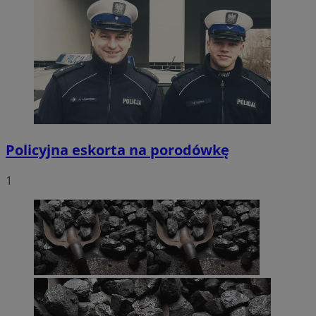
Policyjna eskorta na porodówkę
1