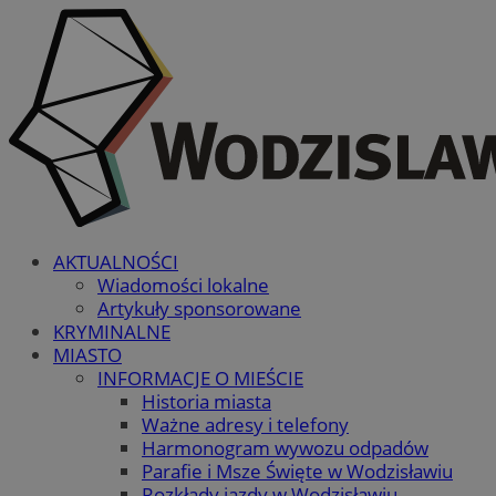
AKTUALNOŚCI
Wiadomości lokalne
Artykuły sponsorowane
KRYMINALNE
MIASTO
INFORMACJE O MIEŚCIE
Historia miasta
Ważne adresy i telefony
Harmonogram wywozu odpadów
Parafie i Msze Święte w Wodzisławiu
Rozkłady jazdy w Wodzisławiu