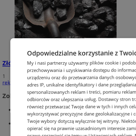
Odpowiedzialne korzystanie z Twoi
Złóż wniosek o dodatek węglowy
My i nasi partnerzy używamy plików cookie i podob
przechowywania i uzyskiwania dostępu do informac
1
urządzeniu oraz do przetwarzania danych osobowych
reklama
adres IP, unikalne identyfikatory i dane przeglądani
spersonalizowanych reklam i treści, pomiaru reklam i
Zobacz również
odbiorców oraz ulepszania usług.
Dostawcy stron tr
również przetwarzać Twoje dane w tych i innych cel
Wiadomości kryminalne w Wodzisławiu
wykorzystywać precyzyjne dane geolokalizacyjne i c
Twoje wybory dotyczą wyłącznie tej witryny. Niekt
Wiadomości lokalne
opierać się na prawnie uzasadnionym interesie zami
prawo sprzeciwić się temu w
Ustawieniach reklam
.