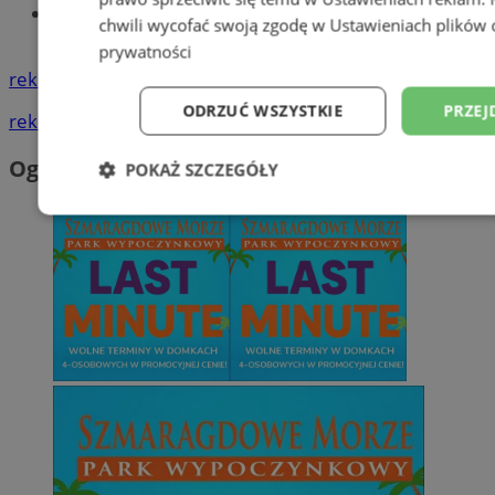
Tworzenie stron www - Wodzisław
chwili wycofać swoją zgodę w
Ustawieniach plików 
Śląski
prywatności
reklama
ODRZUĆ WSZYSTKIE
PRZEJ
reklama
Ogłoszenia
POKAŻ SZCZEGÓŁY
Niezbędne
Wydajność
Targetowani
Niesklasyfikowane
Niezbędne
Wydajność
Targetowanie
Funkcjonalno