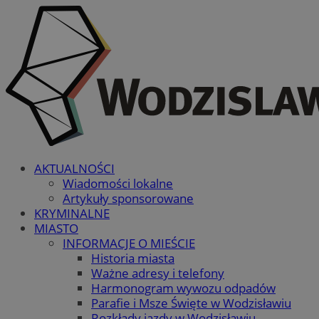
AKTUALNOŚCI
Wiadomości lokalne
Artykuły sponsorowane
KRYMINALNE
MIASTO
INFORMACJE O MIEŚCIE
Historia miasta
Ważne adresy i telefony
Harmonogram wywozu odpadów
Parafie i Msze Święte w Wodzisławiu
Rozkłady jazdy w Wodzisławiu