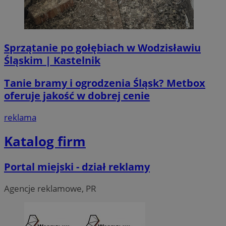
Sprzątanie po gołębiach w Wodzisławiu
Śląskim | Kastelnik
Tanie bramy i ogrodzenia Śląsk? Metbox
oferuje jakość w dobrej cenie
reklama
Katalog firm
Portal miejski - dział reklamy
CookieScriptConsent
4 tygodni
Agencje reklamowe, PR
CookieScript
wodzislaw.com.pl