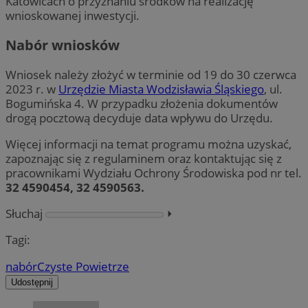
Katowicach o przyznaniu środków na realizację
wnioskowanej inwestycji.
Nabór wniosków
Wniosek należy złożyć w terminie od 19 do 30 czerwca
2023 r. w
Urzędzie Miasta Wodzisławia Śląskiego
, ul.
Bogumińska 4. W przypadku złożenia dokumentów
drogą pocztową decyduje data wpływu do Urzędu.
Więcej informacji na temat programu można uzyskać,
zapoznając się z regulaminem oraz kontaktując się z
pracownikami Wydziału Ochrony Środowiska pod nr tel.
32 4590454, 32 4590563.
Słuchaj
⏵︎
Tagi:
nabór
Czyste Powietrze
Udostępnij