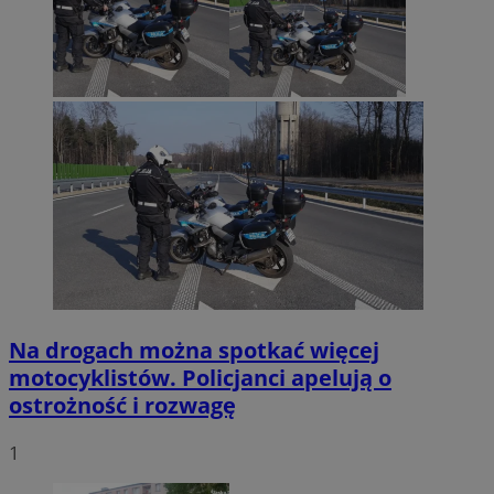
Na drogach można spotkać więcej
motocyklistów. Policjanci apelują o
ostrożność i rozwagę
1