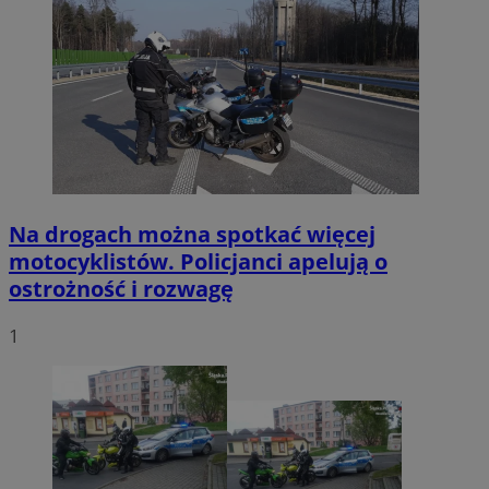
Na drogach można spotkać więcej
motocyklistów. Policjanci apelują o
ostrożność i rozwagę
1