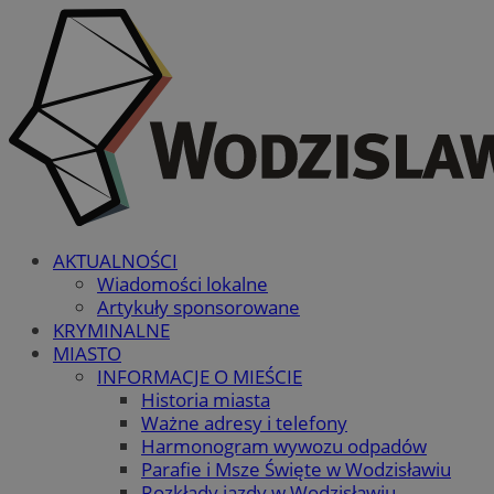
AKTUALNOŚCI
Wiadomości lokalne
Artykuły sponsorowane
KRYMINALNE
MIASTO
INFORMACJE O MIEŚCIE
Historia miasta
Ważne adresy i telefony
Harmonogram wywozu odpadów
Parafie i Msze Święte w Wodzisławiu
Rozkłady jazdy w Wodzisławiu