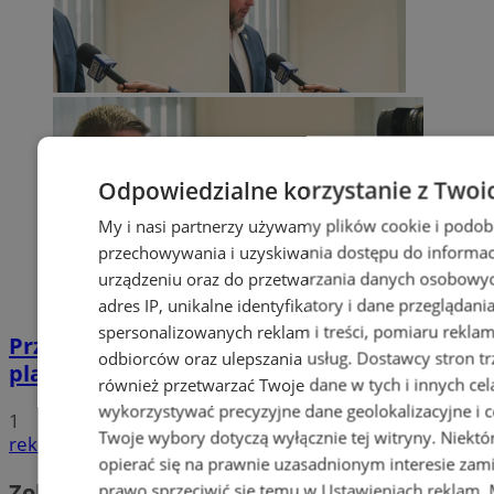
Odpowiedzialne korzystanie z Twoi
My i nasi partnerzy używamy plików cookie i podob
przechowywania i uzyskiwania dostępu do informac
urządzeniu oraz do przetwarzania danych osobowych
adres IP, unikalne identyfikatory i dane przeglądani
spersonalizowanych reklam i treści, pomiaru reklam i
Przyszłość Wodzisławia Śląskiego:
odbiorców oraz ulepszania usług.
Dostawcy stron tr
planowane inwestycje na 2025 rok
również przetwarzać Twoje dane w tych i innych cel
wykorzystywać precyzyjne dane geolokalizacyjne i c
1
Twoje wybory dotyczą wyłącznie tej witryny. Niekt
reklama
opierać się na prawnie uzasadnionym interesie zami
Zobacz również
prawo sprzeciwić się temu w
Ustawieniach reklam
.