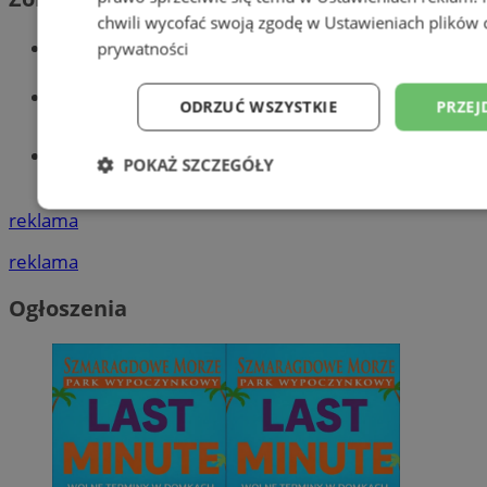
chwili wycofać swoją zgodę w
Ustawieniach plików 
Wiadomości kryminalne w Wodzisławiu
prywatności
Wiadomości lokalne
ODRZUĆ WSZYSTKIE
PRZEJ
Tworzenie stron www - Wodzisław
POKAŻ SZCZEGÓŁY
Śląski
Niezbędne
Wydajność
Targetowani
reklama
reklama
Niesklasyfikowane
Ogłoszenia
Niezbędne
Wydajność
Targetowanie
Funkcjonalno