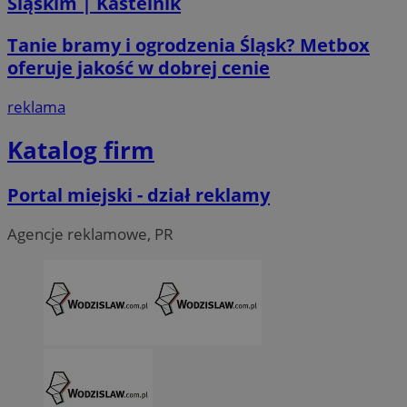
Śląskim | Kastelnik
__Secure-ROLLOUT_TOKEN
.youtube.com
5 miesi
Tanie bramy i ogrodzenia Śląsk? Metbox
tygod
oferuje jakość w dobrej cenie
reklama
Katalog firm
Portal miejski - dział reklamy
Agencje reklamowe, PR
CookieScriptConsent
4 tygodni
CookieScript
wodzislaw.com.pl