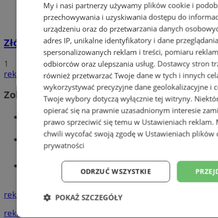
My i nasi partnerzy używamy plików cookie i podob
przechowywania i uzyskiwania dostępu do informac
urządzeniu oraz do przetwarzania danych osobowych
adres IP, unikalne identyfikatory i dane przeglądani
Złóż wniosek o dodatek węglowy
spersonalizowanych reklam i treści, pomiaru reklam i
1
odbiorców oraz ulepszania usług.
Dostawcy stron tr
reklama
również przetwarzać Twoje dane w tych i innych cel
wykorzystywać precyzyjne dane geolokalizacyjne i c
Zobacz również
Twoje wybory dotyczą wyłącznie tej witryny. Niekt
opierać się na prawnie uzasadnionym interesie zami
Wiadomości kryminalne w Wodzisławiu
prawo sprzeciwić się temu w
Ustawieniach reklam
.
chwili wycofać swoją zgodę w
Ustawieniach plików 
Wiadomości lokalne
prywatności
Tworzenie stron www - Wodzisław
ODRZUĆ WSZYSTKIE
PRZEJ
Śląski
reklama
POKAŻ SZCZEGÓŁY
reklama