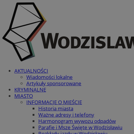
AKTUALNOŚCI
Wiadomości lokalne
Artykuły sponsorowane
KRYMINALNE
MIASTO
INFORMACJE O MIEŚCIE
Historia miasta
Ważne adresy i telefony
Harmonogram wywozu odpadów
Parafie i Msze Święte w Wodzisławiu
Rozkłady jazdy w Wodzisławiu