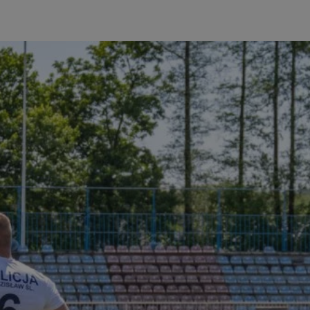
wodzislaw.com.pl
1 rok
Ten plik cookie przechowuje id
wodzislaw.com.pl
1 rok
Ten plik cookie przechowuje id
wodzislaw.com.pl
1 rok
Ten plik cookie przechowuje id
Sesja
Rejestruje, który klaster serw
NGINX Inc.
gościa. Jest to używane w kont
bh.contextweb.com
równoważenia obciążenia w ce
doświadczenia użytkownika.
.rfihub.com
Sesja
Ten plik cookie jest używany
zgody użytkownika w odniesie
śledzenia. Zazwyczaj rejestruj
zdecydował się na usługi śledz
29 minut 55
Ten plik cookie służy do rozróż
Cloudflare Inc.
sekund
botów. Jest to korzystne dla s
.temu.com
ponieważ umożliwia tworzeni
na temat korzystania z jej wit
Google Privacy Policy
5 miesięcy 4
Służy do przechowywania zgod
LinkedIn
tygodnie
używanie plików cookie do in
Corporation
.linkedin.com
T_TOKEN
.youtube.com
5 miesięcy 4
używane przez Google do zarz
tygodnie
wdrażaniem i testowaniem now
usług. Służy do kontrolowani
użytkowników do eksperyment
funkcji w różnych usługach Goo
oznaczone jako "secure", co o