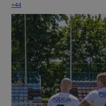
+44
QeSessID
SessID
MvSessID
INGRESSCOOKIE
euds
__cf_bm
li_gc
__Secure-ROLLOU