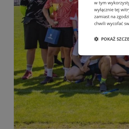
w tym wykorzysty
wyłącznie tej wi
zamiast na zgodz
chwili wycofać s
POKAŻ SZCZ
Niezbędne
Ni
Niezbędne pliki cook
zarządzanie kontem. 
Nazwa