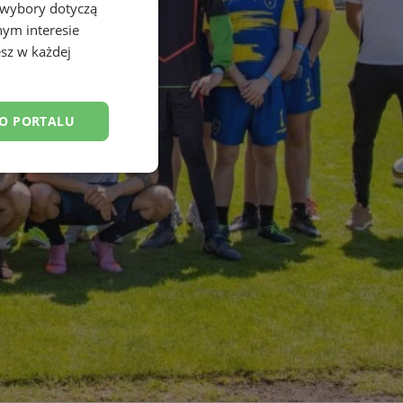
 wybory dotyczą
nym interesie
sz w każdej
DO PORTALU
esklasyfikowane
ane
owanie użytkownika i
j.