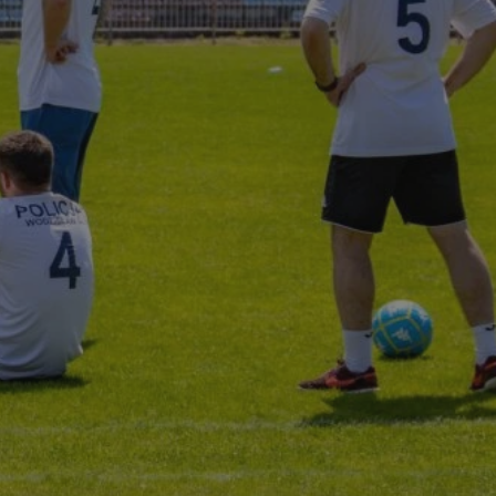
ctwem bezpiecznych
 tym samym
nych danych.
rzez usługę Cookie-
preferencji
 na pliki cookie.
ookie Cookie-
nformacje o zgodzie
ncjach dotyczących
ia z witryny.
olityki prywatności
ich przestrzeganie
temu użytkownik nie
woich preferencji,
 z regulacjami
 identyfikatora
 i przechowywania
ia interakcji