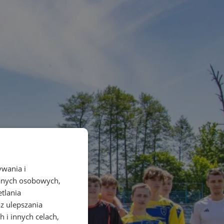
ywania i
danych osobowych,
etlania
az ulepszania
 i innych celach,