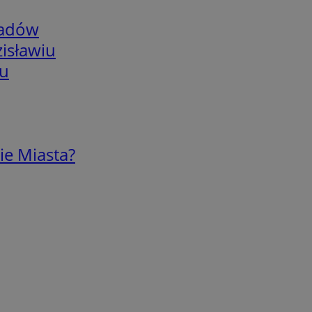
adów
isławiu
iu
ie Miasta?