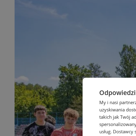
Odpowiedzia
My i nasi partne
uzyskiwania dost
takich jak Twój a
spersonalizowanyc
usług.
Dostawcy s