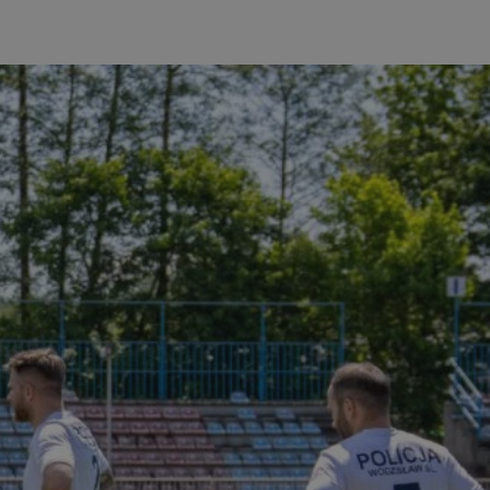
entyfikator sesji.
entyfikator sesji.
entyfikator sesji.
erów obsługuje
ekście
lu optymalizacji
 do przechowywania
niu do usług
e, czy użytkownik
enia lub reklamy.
niania ludzi i
trony internetowej,
e ważnych raportów
ryny internetowej.
y gościa na
nych celów
ądzania
ych funkcji oraz
a dostępu
alnych wersji
gle. Jest
znacza, że może być