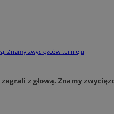
ową. Znamy zwycięzców turnieju
zagrali z głową. Znamy zwycięz