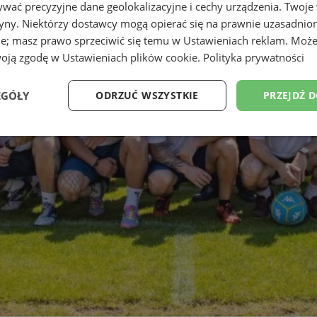
wać precyzyjne dane geolokalizacyjne i cechy urządzenia. Twoje
tryny. Niektórzy dostawcy mogą opierać się na prawnie uzasadnio
ie; masz prawo sprzeciwić się temu w
Ustawieniach reklam
. Może
woją zgodę w
Ustawieniach plików cookie
.
Polityka prywatności
EGÓŁY
ODRZUĆ WSZYSTKIE
PRZEJDŹ 
Wydajność
Targetowanie
Funkcjonalność
Ni
ezbędne
Wydajność
Targetowanie
Funkcjonalność
Niesklasyfikow
ie umożliwiają korzystanie z podstawowych funkcji strony internetowej, takich jak log
Bez niezbędnych plików cookie nie można prawidłowo korzystać ze strony internetowe
Okres
Provider
/
Domena
Opis
przechowywania