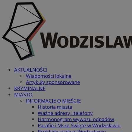
AKTUALNOŚCI
Wiadomości lokalne
Artykuły sponsorowane
KRYMINALNE
MIASTO
INFORMACJE O MIEŚCIE
Historia miasta
Ważne adresy i telefony
Harmonogram wywozu odpadów
Parafie i Msze Święte w Wodzisławiu
Rozkłady jazdy w Wodzisławiu