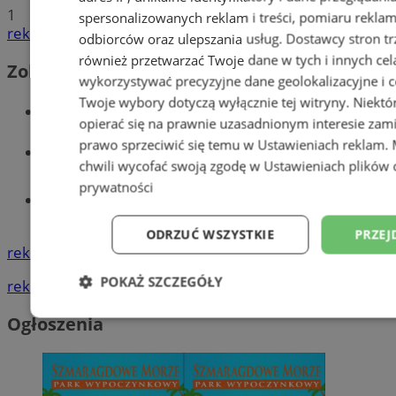
1
spersonalizowanych reklam i treści, pomiaru reklam i
reklama
odbiorców oraz ulepszania usług.
Dostawcy stron tr
również przetwarzać Twoje dane w tych i innych cel
Zobacz również
wykorzystywać precyzyjne dane geolokalizacyjne i c
Twoje wybory dotyczą wyłącznie tej witryny. Niekt
Wiadomości kryminalne w Wodzisławiu
opierać się na prawnie uzasadnionym interesie zami
prawo sprzeciwić się temu w
Ustawieniach reklam
.
Wiadomości lokalne
chwili wycofać swoją zgodę w
Ustawieniach plików 
prywatności
Tworzenie stron www - Wodzisław
Śląski
ODRZUĆ WSZYSTKIE
PRZEJ
reklama
POKAŻ SZCZEGÓŁY
reklama
Niezbędne
Wydajność
Targetowani
Ogłoszenia
Niesklasyfikowane