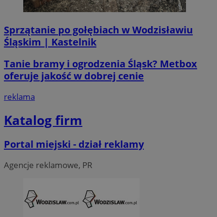
Sprzątanie po gołębiach w Wodzisławiu
Śląskim | Kastelnik
li_gc
5 miesi
LinkedIn
tygod
Corporation
Tanie bramy i ogrodzenia Śląsk? Metbox
.linkedin.com
oferuje jakość w dobrej cenie
reklama
__Secure-ROLLOUT_TOKEN
.youtube.com
5 miesi
tygod
Katalog firm
Portal miejski - dział reklamy
Agencje reklamowe, PR