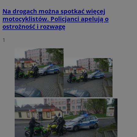
Na drogach można spotkać więcej
motocyklistów. Policjanci apelują o
ostrożność i rozwagę
1