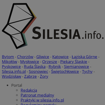
Bytom
-
Chorzów
-
Gliwice
-
Katowice
-
Łaziska Górne
-
Mikołów
-
Mysłowice
-
Orzesze
-
Piekary Śląskie
-
Pyskowice
-
Ruda Śląska
-
Rybnik
-
Siemianowice
-
Silesia.info.pl
-
Sosnowiec
-
Świętochłowice
-
Tychy
-
Wodzisław
-
Zabrze
-
Żory
Portal
suid
1 r
Simplifi Holdings
Inc.
Redakcja
.simpli.fi
Patronat medialny
Praktyki w silesia.info.pl
Regulaminy portalu