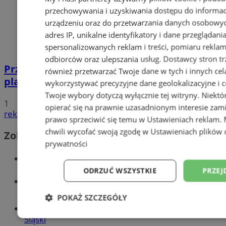
przechowywania i uzyskiwania dostępu do informac
urządzeniu oraz do przetwarzania danych osobowych
adres IP, unikalne identyfikatory i dane przeglądani
spersonalizowanych reklam i treści, pomiaru reklam i
odbiorców oraz ulepszania usług.
Dostawcy stron tr
Przyszłość Wodzisławia Śląskiego:
również przetwarzać Twoje dane w tych i innych cel
planowane inwestycje na 2025 rok
wykorzystywać precyzyjne dane geolokalizacyjne i c
Twoje wybory dotyczą wyłącznie tej witryny. Niekt
1
opierać się na prawnie uzasadnionym interesie zami
reklama
prawo sprzeciwić się temu w
Ustawieniach reklam
.
chwili wycofać swoją zgodę w
Ustawieniach plików 
Zobacz również
prywatności
Wiadomości kryminalne w Wodzisławiu
ODRZUĆ WSZYSTKIE
PRZEJ
Wiadomości lokalne
POKAŻ SZCZEGÓŁY
Tworzenie stron www - Wodzisław
Śląski
Niezbędne
Wydajność
Targetowani