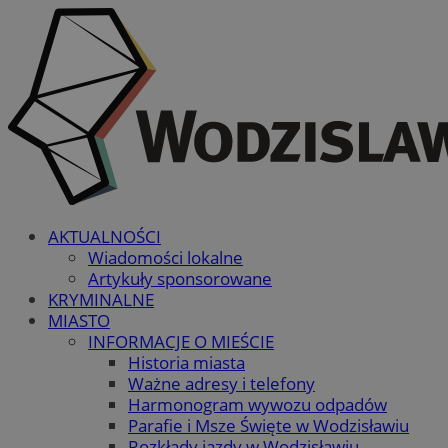
AKTUALNOŚCI
Wiadomości lokalne
Artykuły sponsorowane
KRYMINALNE
MIASTO
INFORMACJE O MIEŚCIE
Historia miasta
Ważne adresy i telefony
Harmonogram wywozu odpadów
Parafie i Msze Święte w Wodzisławiu
Rozkłady jazdy w Wodzisławiu