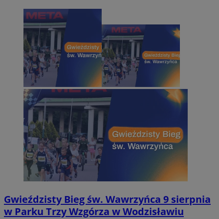
Gwieździsty Bieg św. Wawrzyńca 9 sierpnia
w Parku Trzy Wzgórza w Wodzisławiu