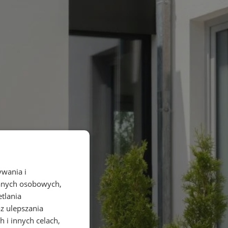
ywania i
danych osobowych,
etlania
az ulepszania
 i innych celach,