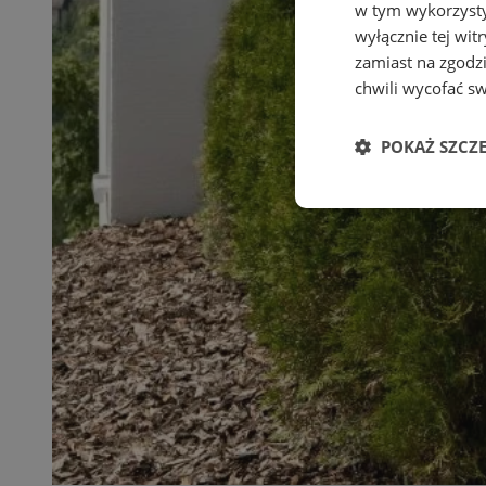
w tym wykorzysty
wyłącznie tej wi
zamiast na zgodz
chwili wycofać s
POKAŻ SZCZ
Niezbędne
Ni
Niezbędne pliki cook
zarządzanie kontem. 
Nazwa