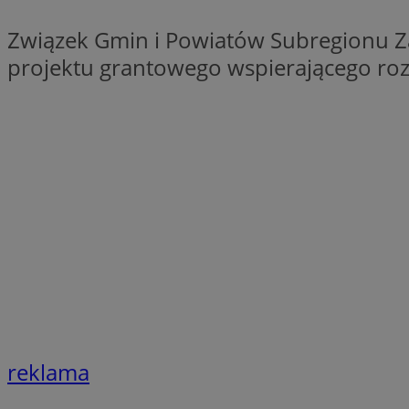
QeSessID
Związek Gmin i Powiatów Subregionu Z
SessID
projektu grantowego wspierającego ro
MvSessID
INGRESSCOOKIE
euds
__cf_bm
li_gc
__Secure-ROLLOU
reklama