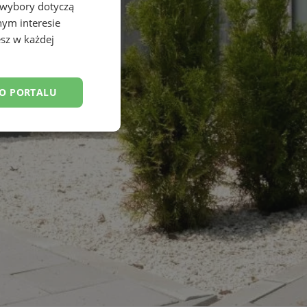
 wybory dotyczą
nym interesie
sz w każdej
DO PORTALU
esklasyfikowane
ane
owanie użytkownika i
j.