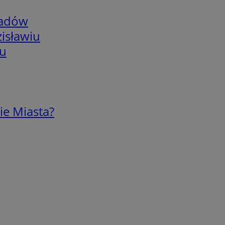
adów
isławiu
iu
ie Miasta?