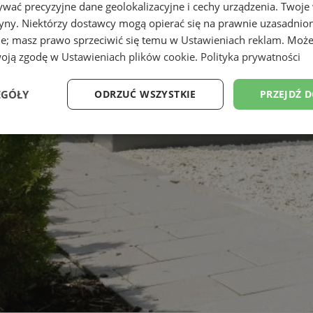
wać precyzyjne dane geolokalizacyjne i cechy urządzenia. Twoje
tryny. Niektórzy dostawcy mogą opierać się na prawnie uzasadnio
ie; masz prawo sprzeciwić się temu w
Ustawieniach reklam
. Może
woją zgodę w
Ustawieniach plików cookie
.
Polityka prywatności
EGÓŁY
ODRZUĆ WSZYSTKIE
PRZEJDŹ 
Wydajność
Targetowanie
Funkcjonalność
Ni
ezbędne
Wydajność
Targetowanie
Funkcjonalność
Niesklasyfikow
ie umożliwiają korzystanie z podstawowych funkcji strony internetowej, takich jak log
Bez niezbędnych plików cookie nie można prawidłowo korzystać ze strony internetowe
Okres
Provider
/
Domena
Opis
przechowywania