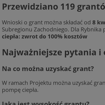
Przewidziano 119 grant
CookieScriptConse
Wnioski o grant można składać od
8 kw
Subregionu Zachodniego. Dla Rybnika 
ciepła: zwrot do 100% kosztów
VISITOR_PRIVACY_
Najważniejsze pytania i
Na co można uzyskać grant?
suid
W ramach Projektu można uzyskać gran
pompę ciepła.
Nazwa
Pro
Nazwa
Nazwa
Do
Nazwa
ustat_bzgfew1atv22
Jaka jest wysokość grantu?
sa-user-id
google_push
.bi