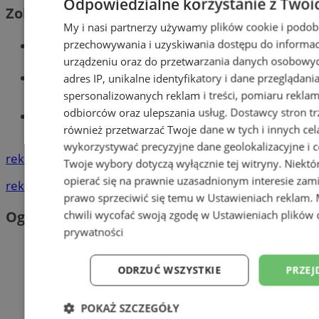
Odpowiedzialne korzystanie z Twoi
Zobacz również
My i nasi partnerzy używamy plików cookie i podob
Wiadomości kryminalne w Wodzisławiu
przechowywania i uzyskiwania dostępu do informac
urządzeniu oraz do przetwarzania danych osobowych
Wiadomości lokalne
adres IP, unikalne identyfikatory i dane przeglądani
spersonalizowanych reklam i treści, pomiaru reklam i
odbiorców oraz ulepszania usług.
Dostawcy stron tr
Tworzenie stron www - Wodzisław
również przetwarzać Twoje dane w tych i innych cel
Śląski
wykorzystywać precyzyjne dane geolokalizacyjne i c
reklama
Twoje wybory dotyczą wyłącznie tej witryny. Niekt
opierać się na prawnie uzasadnionym interesie zami
reklama
prawo sprzeciwić się temu w
Ustawieniach reklam
.
Ogłoszenia
chwili wycofać swoją zgodę w
Ustawieniach plików 
prywatności
ODRZUĆ WSZYSTKIE
PRZEJ
POKAŻ SZCZEGÓŁY