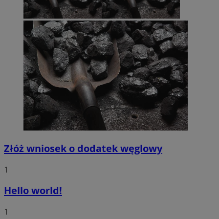
Złóż wniosek o dodatek węglowy
1
Hello world!
1