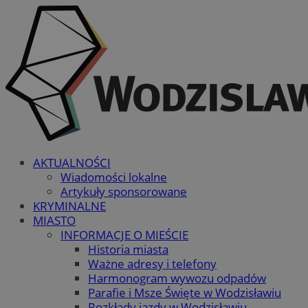
AKTUALNOŚCI
Wiadomości lokalne
Artykuły sponsorowane
KRYMINALNE
MIASTO
INFORMACJE O MIEŚCIE
Historia miasta
Ważne adresy i telefony
Harmonogram wywozu odpadów
Parafie i Msze Święte w Wodzisławiu
Rozkłady jazdy w Wodzisławiu