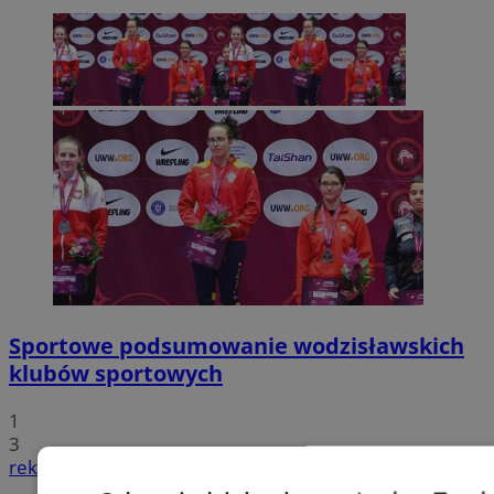
Sportowe podsumowanie wodzisławskich
klubów sportowych
1
3
reklama