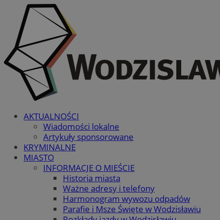
AKTUALNOŚCI
Wiadomości lokalne
Artykuły sponsorowane
KRYMINALNE
MIASTO
INFORMACJE O MIEŚCIE
Historia miasta
Ważne adresy i telefony
Harmonogram wywozu odpadów
Parafie i Msze Święte w Wodzisławiu
Rozkłady jazdy w Wodzisławiu