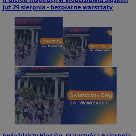
już 29 sierpnia - bezpłatne warsztaty
Gwieździsty Bieg św. Wawrzyńca 9 sierpnia