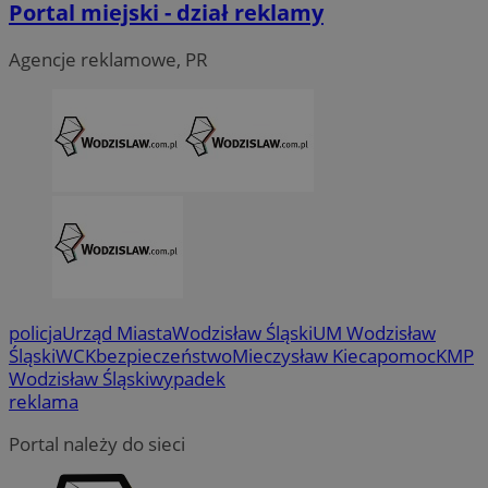
Portal miejski - dział reklamy
Agencje reklamowe, PR
policja
Urząd Miasta
Wodzisław Śląski
UM Wodzisław
CookieScriptConsent
4 tygodni
CookieScript
Śląski
WCK
bezpieczeństwo
Mieczysław Kieca
pomoc
KMP
wodzislaw.com.pl
Wodzisław Śląski
wypadek
reklama
Portal należy do sieci