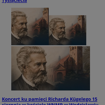
Tysiąclecia
Koncert ku pamięci Richarda Kügelego 15
sierpnia w kościele WNMP w Wodzisławiu