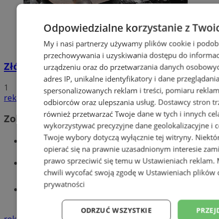
Odpowiedzialne korzystanie z Twoi
My i nasi partnerzy używamy plików cookie i podob
przechowywania i uzyskiwania dostępu do informac
Złóż wniosek o dodatek węglowy
urządzeniu oraz do przetwarzania danych osobowych
adres IP, unikalne identyfikatory i dane przeglądani
1
spersonalizowanych reklam i treści, pomiaru reklam i
reklama
odbiorców oraz ulepszania usług.
Dostawcy stron tr
również przetwarzać Twoje dane w tych i innych cel
Zobacz również
wykorzystywać precyzyjne dane geolokalizacyjne i c
Twoje wybory dotyczą wyłącznie tej witryny. Niekt
Wiadomości kryminalne w Wodzisławiu
opierać się na prawnie uzasadnionym interesie zami
prawo sprzeciwić się temu w
Ustawieniach reklam
.
Wiadomości lokalne
chwili wycofać swoją zgodę w
Ustawieniach plików 
prywatności
Tworzenie stron www - Wodzisław
Śląski
ODRZUĆ WSZYSTKIE
PRZEJ
reklama