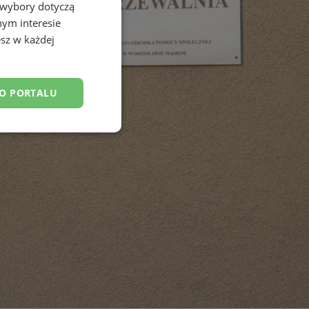
 wybory dotyczą
nym interesie
sz w każdej
DO PORTALU
esklasyfikowane
ane
owanie użytkownika i
j.