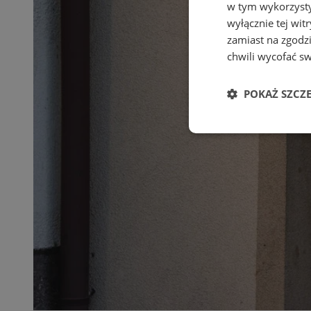
w tym wykorzysty
wyłącznie tej wi
zamiast na zgodz
chwili wycofać s
POKAŻ SZCZ
Niezbędne
Ni
Niezbędne pliki cook
zarządzanie kontem. 
Nazwa