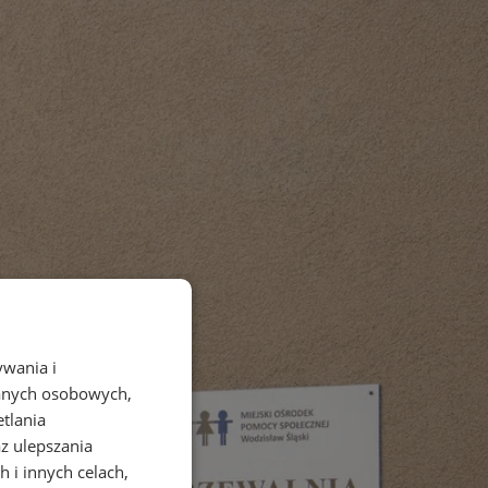
ywania i
danych osobowych,
etlania
az ulepszania
 i innych celach,