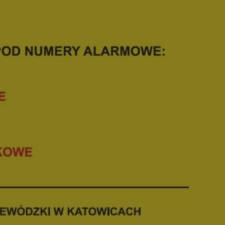
ctwem bezpiecznych
 tym samym
nych danych.
rzez usługę Cookie-
preferencji
 na pliki cookie.
ookie Cookie-
nformacje o zgodzie
ncjach dotyczących
ia z witryny.
olityki prywatności
ich przestrzeganie
temu użytkownik nie
woich preferencji,
 z regulacjami
 identyfikatora
 i przechowywania
ia interakcji