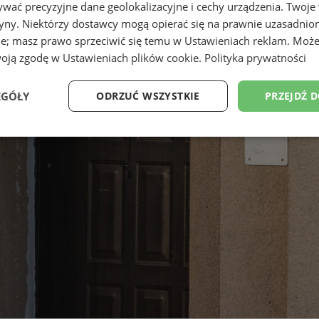
wać precyzyjne dane geolokalizacyjne i cechy urządzenia. Twoje
tryny. Niektórzy dostawcy mogą opierać się na prawnie uzasadnio
ie; masz prawo sprzeciwić się temu w
Ustawieniach reklam
. Może
woją zgodę w
Ustawieniach plików cookie
.
Polityka prywatności
EGÓŁY
ODRZUĆ WSZYSTKIE
PRZEJDŹ 
Wydajność
Targetowanie
Funkcjonalność
Ni
ezbędne
Wydajność
Targetowanie
Funkcjonalność
Niesklasyfikow
ie umożliwiają korzystanie z podstawowych funkcji strony internetowej, takich jak log
Bez niezbędnych plików cookie nie można prawidłowo korzystać ze strony internetowe
Okres
Provider
/
Domena
Opis
przechowywania