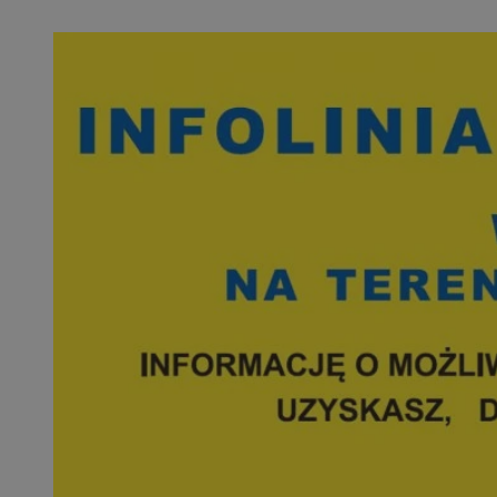
QeSessID
SessID
MvSessID
INGRESSCOOKIE
euds
__cf_bm
li_gc
__Secure-ROLLOU