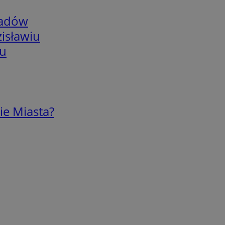
adów
isławiu
iu
ie Miasta?