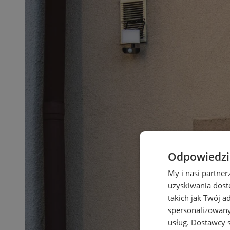
Odpowiedzia
My i nasi partne
uzyskiwania dost
takich jak Twój a
spersonalizowanyc
usług.
Dostawcy s