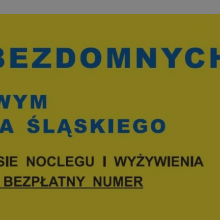
entyfikator sesji.
entyfikator sesji.
entyfikator sesji.
erów obsługuje
ekście
lu optymalizacji
 do przechowywania
niu do usług
e, czy użytkownik
enia lub reklamy.
niania ludzi i
trony internetowej,
e ważnych raportów
ryny internetowej.
y gościa na
nych celów
ądzania
ych funkcji oraz
a dostępu
alnych wersji
gle. Jest
znacza, że może być