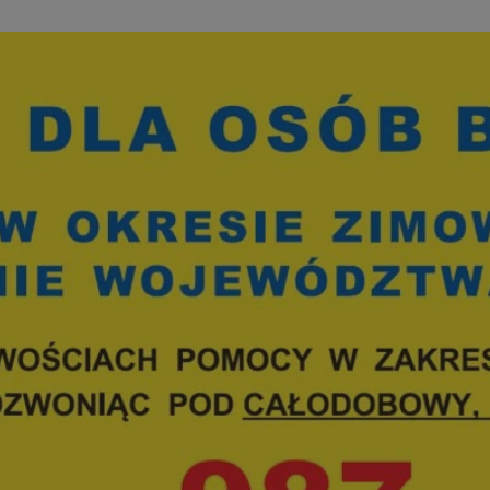
wodzislaw.com.pl
1 rok
Ten plik cookie przechowuje id
wodzislaw.com.pl
1 rok
Ten plik cookie przechowuje id
wodzislaw.com.pl
1 rok
Ten plik cookie przechowuje id
Sesja
Rejestruje, który klaster serw
NGINX Inc.
gościa. Jest to używane w kont
bh.contextweb.com
równoważenia obciążenia w ce
doświadczenia użytkownika.
.rfihub.com
Sesja
Ten plik cookie jest używany
zgody użytkownika w odniesie
śledzenia. Zazwyczaj rejestruj
zdecydował się na usługi śledz
29 minut 55
Ten plik cookie służy do rozróż
Cloudflare Inc.
sekund
botów. Jest to korzystne dla s
.temu.com
ponieważ umożliwia tworzeni
na temat korzystania z jej wit
Google Privacy Policy
5 miesięcy 4
Służy do przechowywania zgod
LinkedIn
tygodnie
używanie plików cookie do in
Corporation
.linkedin.com
T_TOKEN
.youtube.com
5 miesięcy 4
używane przez Google do zarz
tygodnie
wdrażaniem i testowaniem now
usług. Służy do kontrolowani
użytkowników do eksperyment
funkcji w różnych usługach Goo
oznaczone jako "secure", co o